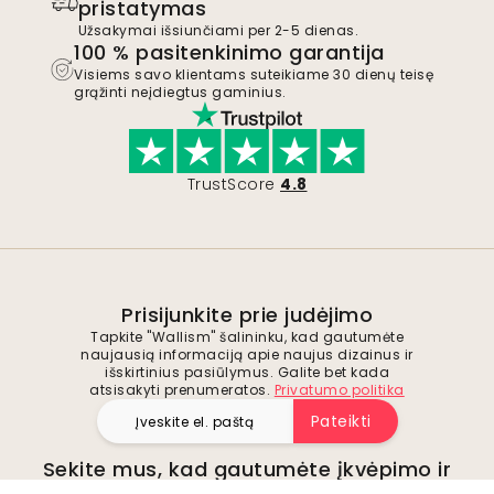
pristatymas
Užsakymai išsiunčiami per 2-5 dienas.
100 % pasitenkinimo garantija
Visiems savo klientams suteikiame 30 dienų teisę
grąžinti neįdiegtus gaminius.
TrustScore
4.8
Prisijunkite prie judėjimo
Tapkite "Wallism" šalininku, kad gautumėte
naujausią informaciją apie naujus dizainus ir
išskirtinius pasiūlymus. Galite bet kada
atsisakyti prenumeratos.
Privatumo politika
Pateikti
Sekite mus, kad gautumėte įkvėpimo ir