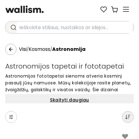
Ieškokite stiliaus, nuotaikos ar idėjos...
Visi
Kosmoss
Astronomija
/
/
Astronomijos tapetai ir fototapetai
Astronomijos fototapetai sienoms atveria kosminį
pasaulį jūsų namuose. Mūsų kolekcijoje rasite planetų,
žvaigždžių, galaktikų ir visatos vaizdų. Šie dizainai
puikiai tinka miegamajam, vaikų kambariui ar bet kuriai
Skaityti daugiau
erdvei, kurią norite paversti ypatinga. Kiekvienas
fototapetas pagaminamas pagal jūsų sienos
matmenis. Pasirinkite iš šimtų skirtingų astronomijos
temų ir sukurkite unikalų interjerą. Lengva užsisakyti
internetu ir paversti savo sienas meno kūriniais.