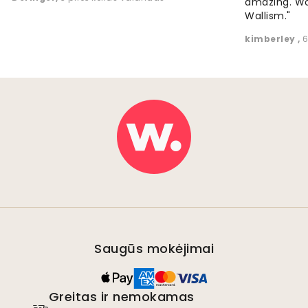
amazing. W
Wallism."
kimberley
,
6
Saugūs mokėjimai
Greitas ir nemokamas