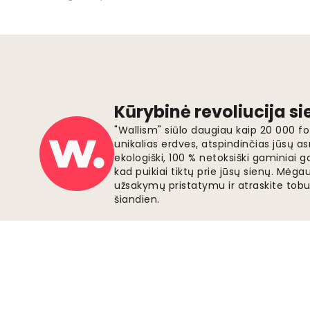
Kūrybinė revoliucija s
"Wallism" siūlo daugiau kaip 20 000 
unikalias erdves, atspindinčias jūsų as
ekologiški, 100 % netoksiški gaminia
kad puikiai tiktų prie jūsų sienų. Mė
užsakymų pristatymu ir atraskite tobu
šiandien.
Saugūs mokėjimai