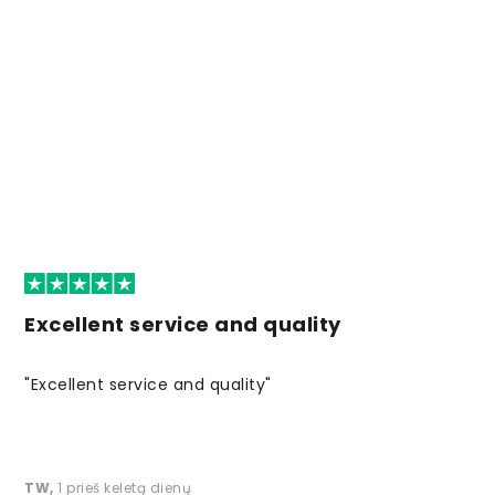
Excellent service and quality
"Excellent service and quality"
TW
,
1 prieš keletą dienų