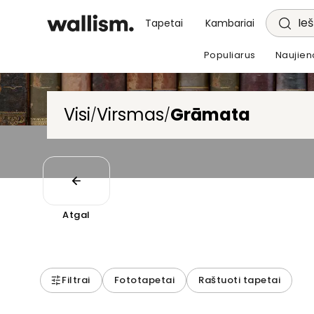
Ieš
Tapetai
Kambariai
Populiarus
Naujien
Visi
Virsmas
Grāmata
/
/
Atgal
Filtrai
Fototapetai
Raštuoti tapetai