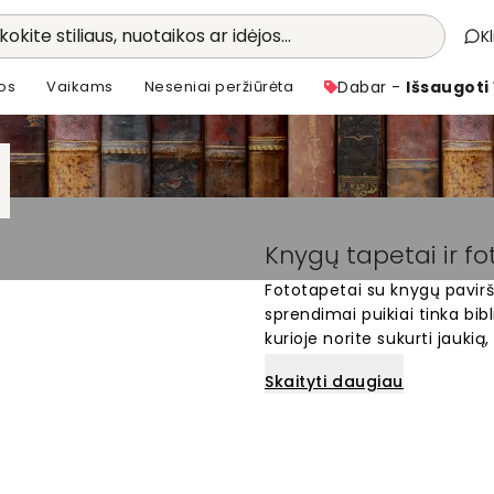
kokite stiliaus, nuotaikos ar idėjos...
K
os
Vaikams
Neseniai peržiūrėta
Dabar -
Išsaugoti
Knygų tapetai ir f
Fototapetai su knygų pavirš
sprendimai puikiai tinka bi
kurioje norite sukurti jaukią
atspindi knygų puslapių, virše
Skaityti daugiau
motyvų – nuo senosios litera
pasirinkimas tiems, kurie mėg
Užsisakykite fototapetus in