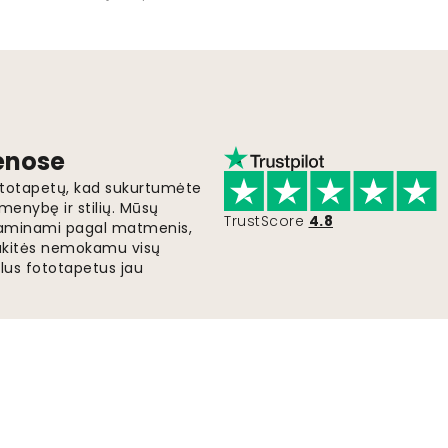
ienose
fototapetų, kad sukurtumėte
menybę ir stilių. Mūsų
TrustScore
4.8
i gaminami pagal matmenis,
gaukitės nemokamu visų
lus fototapetus jau
Greitas ir nemokamas pristatymas