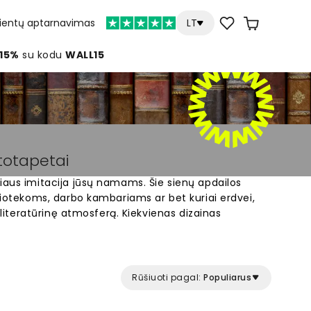
lientų aptarnavimas
LT
 15%
su kodu
WALL15
ototapetai
iaus imitacija jūsų namams. Šie sienų apdailos
bliotekoms, darbo kambariams ar bet kuriai erdvei,
, literatūrinę atmosferą. Kiekvienas dizainas
lių ar lentynų vaizdus. Galite rinktis iš įvairių
tūros iki šiuolaikinių knygų kompozicijų. Idealus
sta skaityti ir vertina unikalų interjerą.
ternetu ir transformuokite savo sienas.
Rūšiuoti pagal:
Populiarus