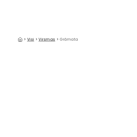
>
Visi
>
Virsmas
>
Grāmata