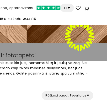
lientų aptarnavimas
LT
 15%
su kodu
WALL15
 ir fototapetai
is suteikia jūsų namams šiltą ir jaukų vaizdą. Šie
trodo kaip tikros medinės dailylentės, bet juos
 sienos. Galite pasirinkti iš įvairių spalvų ir stilių –
ių variantų. Puikiai tinka svetainei, miegamajam ar
 Sukurkite unikalų interjerą su mūsų dailylenčių
o erdvę be sudėtingų remonto darbų.
Rūšiuoti pagal:
Populiarus