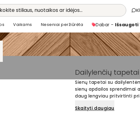
kokite stiliaus, nuotaikos ar idėjos...
K
os
Vaikams
Neseniai peržiūrėta
Dabar -
Išsaugoti
Dailylenčių tapetai
Sienų tapetai su dailylentėm
sienų apdailos sprendimai a
daug lengviau pritvirtinti prie
nuo šiuolaikinių iki klasikin
Skaityti daugiau
bet kuriam kitam kambariui.
motyvais ir pakeiskite sav