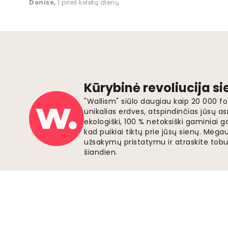
Denise
,
1 prieš keletą dienų
Kūrybinė revoliucija s
"Wallism" siūlo daugiau kaip 20 000 
unikalias erdves, atspindinčias jūsų as
ekologiški, 100 % netoksiški gaminia
kad puikiai tiktų prie jūsų sienų. Mė
užsakymų pristatymu ir atraskite tobu
šiandien.
Saugūs mokėjimai