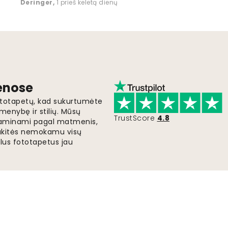
Deringer
,
1 prieš keletą dienų
ienose
fototapetų, kad sukurtumėte
menybę ir stilių. Mūsų
TrustScore
4.8
i gaminami pagal matmenis,
gaukitės nemokamu visų
lus fototapetus jau
Greitas ir nemokamas pristatymas