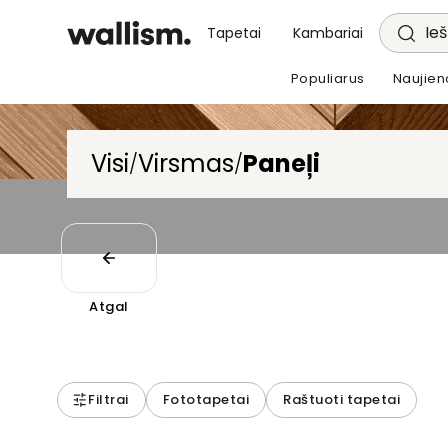
Ieš
Tapetai
Kambariai
Populiarus
Naujien
Visi
Virsmas
Paneļi
/
/
Atgal
Filtrai
Fototapetai
Raštuoti tapetai