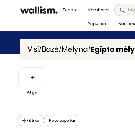
Ieš
Tapetai
Kambariai
Populiarus
Naujien
Visi
Bazė
Mėlyna
Egipto mėl
/
/
/
Atgal
Filtrai
Fototapetai