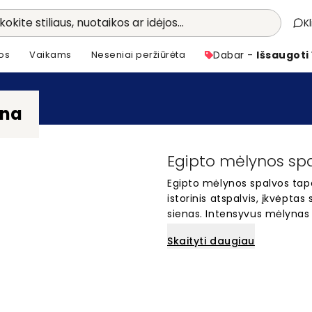
kokite stiliaus, nuotaikos ar idėjos...
K
os
Vaikams
Neseniai peržiūrėta
Dabar -
Išsaugoti
yna
Egipto mėlynos spa
Egipto mėlynos spalvos tapet
istorinis atspalvis, įkvėpta
sienas. Intensyvus mėlynas 
įspūdingą atmosferą. Egipt
Skaityti daugiau
miegamiesiems. Mūsų tapeta
kurie ieško unikalaus, bet k
ypatingą mėlynos spalvos g