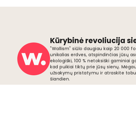
Kūrybinė revoliucija s
"Wallism" siūlo daugiau kaip 20 000 
unikalias erdves, atspindinčias jūsų as
ekologiški, 100 % netoksiški gaminia
kad puikiai tiktų prie jūsų sienų. Mė
užsakymų pristatymu ir atraskite tobu
šiandien.
Saugūs mokėjimai