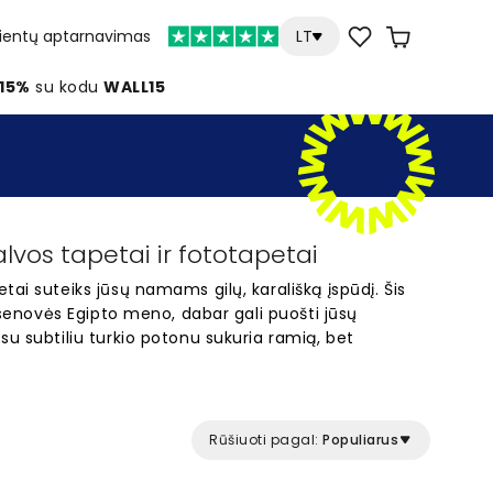
lientų aptarnavimas
LT
 15%
su kodu
WALL15
lvos tapetai ir fototapetai
ai suteiks jūsų namams gilų, karališką įspūdį. Šis
s senovės Egipto meno, dabar gali puošti jūsų
su subtiliu turkio potonu sukuria ramią, bet
o mėlyna – populiarus pasirinkimas svetainėms ir
i šia spalva yra tinkamas sprendimas tiems,
lasikinio dizaino savo namams. Atraskite šį
rožį savo sienoms.
Rūšiuoti pagal:
Populiarus