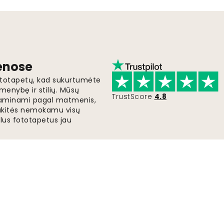
ienose
fototapetų, kad sukurtumėte
menybę ir stilių. Mūsų
TrustScore
4.8
i gaminami pagal matmenis,
gaukitės nemokamu visų
lus fototapetus jau
Greitas ir nemokamas pristatymas
Užsakymai išsiunčiami per 2-5 dienas.