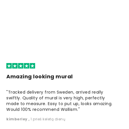
Amazing looking mural
"Tracked delivery from Sweden, arrived really
swiftly. Quality of mural is very high, perfectly
made to measure. Easy to put up, looks amazing.
Would 100% recommend Wallism."
kimberley
,
1 prieš keletą dienų