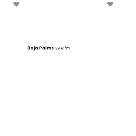
Baja Palms
39 €/m²
Blue Mount Athabasca
39 €/m²