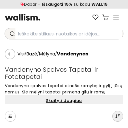
Dabar -
Išsaugoti 15%
su kodu
WALL15
Ieškokite stiliaus, nuotaikos ar idėjos...
Visi
Bazė
Mėlyna
Vandenynas
/
/
/
Vandenyno Spalvos Tapetai ir
Fototapetai
Vandenyno spalvos tapetai atneša ramybę ir gylį į jūsų
namus. Šie mėlyni tapetai primena gilų ir ramų
vandenyną, suteikdami jūsų sienoms gyvybingumo.
Skaityti daugiau
Vandenyno mėlyna spalva tinka visoms patalpoms,
ypač miegamiesiems ir svetainėms, kur norite sukurti
ramią aplinką. Populiarūs tapetai su šia gilia mėlyna
spalva puikiai dera tiek šiuolaikiniuose, tiek