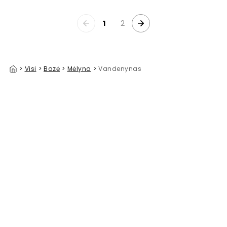
1
2
>
Visi
>
Bazė
>
Mėlyna
>
Vandenynas