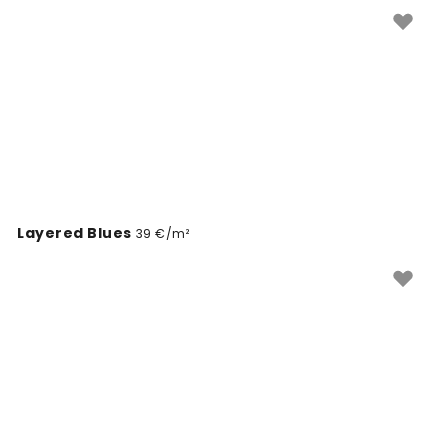
klasikiniuose interjeruose. Pasirinkite vandenyno
spalvos tapetus ir mėgaukitės ramia, atpalaiduojančia
atmosfera savo namuose.
Layered Blues
39 €/m²