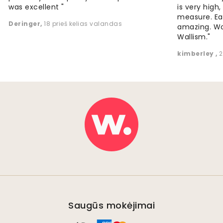
was excellent "
is very high
measure. Eas
Deringer
,
18 prieš kelias valandas
amazing. W
Wallism."
kimberley
,
2
Saugūs mokėjimai