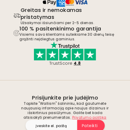
Greitas ir nemokamas
pristatymas
Užsakymai išsiunčiami per 2-5 dienas.
100 % pasitenkinimo garantija
Visiems savo klientams suteikiame 30 dienų teisę
grąžinti neįdiegtus gaminius.
TrustScore
4.8
Prisijunkite prie judėjimo
Tapkite "Wallism" šalininku, kad gautumėte
naujausią informaciją apie naujus dizainus ir
išskirtinius pasiūlymus. Galite bet kada
atsisakyti prenumeratos.
Privatumo politika
Pateikti