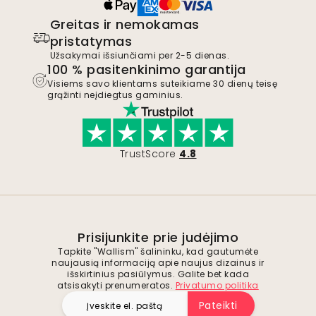
Greitas ir nemokamas
pristatymas
Užsakymai išsiunčiami per 2-5 dienas.
100 % pasitenkinimo garantija
Visiems savo klientams suteikiame 30 dienų teisę
grąžinti neįdiegtus gaminius.
TrustScore
4.8
Prisijunkite prie judėjimo
Tapkite "Wallism" šalininku, kad gautumėte
naujausią informaciją apie naujus dizainus ir
išskirtinius pasiūlymus. Galite bet kada
atsisakyti prenumeratos.
Privatumo politika
Pateikti