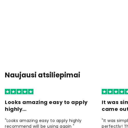
Naujausi atsiliepimai
Looks amazing easy to apply
It was si
highly…
came ou
"Looks amazing easy to apply highly
"It was simp
recommend will be using again "
perfectly! T