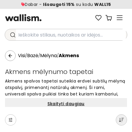
Dabar -
Išsaugoti 15%
su kodu
WALL15
Ieškokite stiliaus, nuotaikos ar idėjos...
Visi
Bazė
Mėlyna
Akmens
/
/
/
Akmens mėlynumo tapetai
Akmens spalvos tapetai suteikia erdvei subtilų mėlyną
atspalvį, primenantį natūralų akmenį. Ši rami,
universali spalva puikiai tinka bet kuriam kambariui,
sukurdama elegantišką ir šiuolaikišką atmosferą.
Skaityti daugiau
Populiarūs akmens spalvos tapetai – puikus
pasirinkimas, norint sukurti jaukią, bet kartu ir rafinuotą
aplinką. Šis mėlynos atspalvis išlieka madingas visais
sezonais ir harmoningai dera su įvairiais interjero