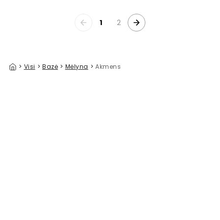
1
2
>
Visi
>
Bazė
>
Mėlyna
>
Akmens