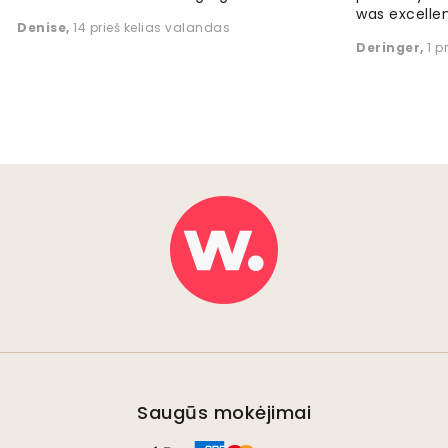
was excellen
Denise
,
14 prieš kelias valandas
Deringer
,
1 p
Saugūs mokėjimai