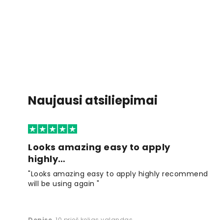
Naujausi atsiliepimai
Looks amazing easy to apply
highly…
"Looks amazing easy to apply highly recommend
will be using again "
Denise
,
10 prieš kelias valandas