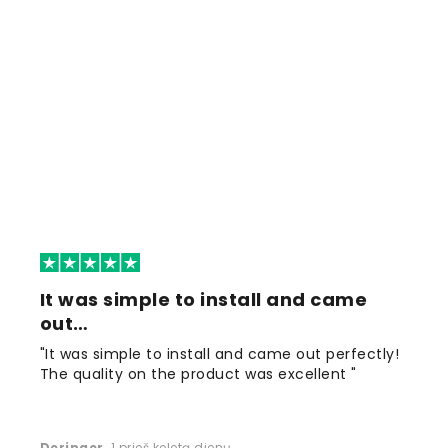
It was simple to install and came
out…
"It was simple to install and came out perfectly!
The quality on the product was excellent "
Deringer
,
1 prieš keletą dienų