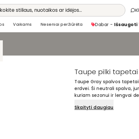
kokite stiliaus, nuotaikos ar idėjos...
K
os
Vaikams
Neseniai peržiūrėta
Dabar -
Išsaugoti
Taupe pilki tapetai
Taupe Gray spalvos tapetai 
erdvei. Ši neutrali spalva, ju
kuriam sezonui ir lengvai de
sukuria ramią, jaukią atmosf
Skaityti daugiau
šie tapetai yra puikus pasi
šiuolaikišką erdvę.