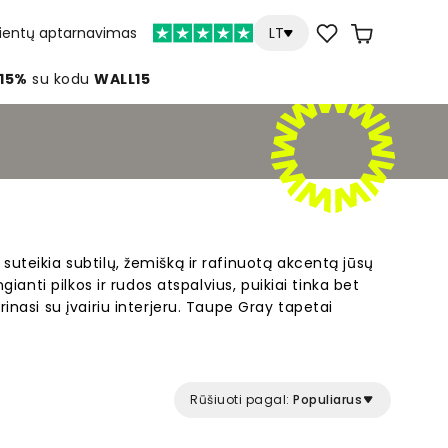
lientų aptarnavimas
LT
 15%
su kodu
WALL15
suteikia subtilų, žemišką ir rafinuotą akcentą jūsų
ngianti pilkos ir rudos atspalvius, puikiai tinka bet
rinasi su įvairiu interjeru. Taupe Gray tapetai
erą kiekviename kambaryje. Universalūs ir stilingi,
rinkimas norintiems sukurti harmoningą ir
Rūšiuoti pagal:
Populiarus