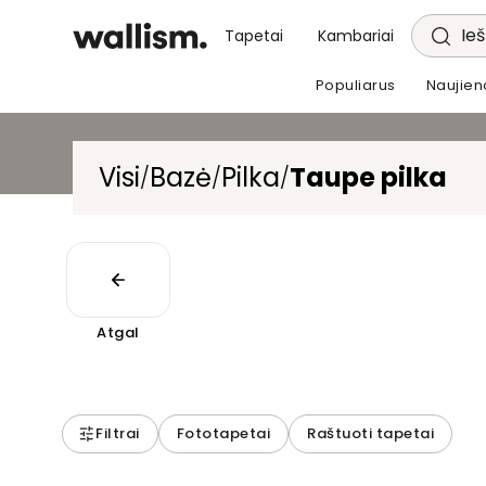
Ieš
Tapetai
Kambariai
Populiarus
Naujien
Visi
Bazė
Pilka
Taupe pilka
/
/
/
Atgal
Filtrai
Fototapetai
Raštuoti tapetai