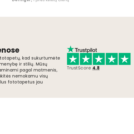
ienose
fototapetų, kad sukurtumėte
menybę ir stilių. Mūsų
TrustScore
4.8
i gaminami pagal matmenis,
gaukitės nemokamu visų
lus fototapetus jau
Greitas ir nemokamas pristatymas