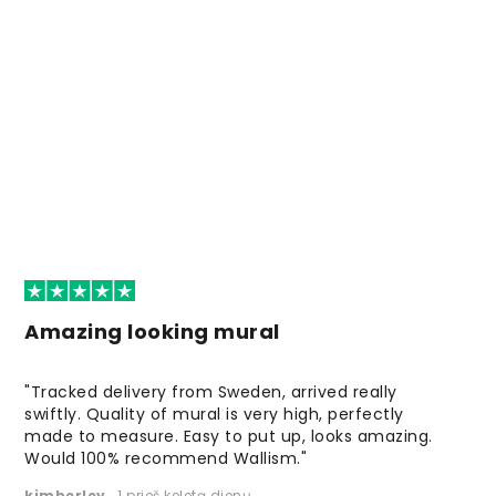
Amazing looking mural
"Tracked delivery from Sweden, arrived really
swiftly. Quality of mural is very high, perfectly
made to measure. Easy to put up, looks amazing.
Would 100% recommend Wallism."
kimberley
,
1 prieš keletą dienų