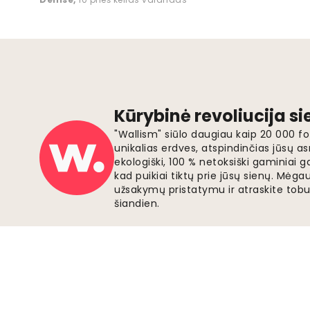
Kūrybinė revoliucija s
"Wallism" siūlo daugiau kaip 20 000 
unikalias erdves, atspindinčias jūsų as
ekologiški, 100 % netoksiški gaminia
kad puikiai tiktų prie jūsų sienų. Mė
užsakymų pristatymu ir atraskite tobu
šiandien.
Saugūs mokėjimai