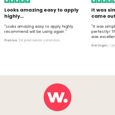
Looks amazing easy to apply
It was si
highly…
came ou
"Looks amazing easy to apply highly
"It was simp
recommend will be using again "
perfectly! T
was excellen
Denise
,
24 prieš kelias valandas
Deringer
,
1 p