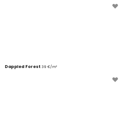
madinga visus metus.
Dappled Forest
39 €/m²