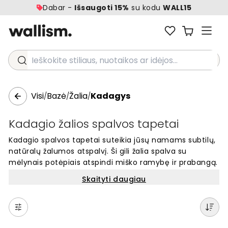
Dabar -
Išsaugoti 15%
su kodu
WALL15
Ieškokite stiliaus, nuotaikos ar idėjos...
Visi
Bazė
Žalia
Kadagys
/
/
/
Kadagio žalios spalvos tapetai
Kadagio spalvos tapetai suteikia jūsų namams subtilų,
natūralų žalumos atspalvį. Ši gili žalia spalva su
mėlynais potėpiais atspindi miško ramybę ir prabangą.
Kadagio tapetai puikiai tinka sukurti jaukią atmosferą
Skaityti daugiau
bet kuriame kambaryje. Šis populiarus, žemiškas
atspalvis yra interjero dizainerių mėgstamas
pasirinkimas, suteikiantis sienoms charakterio ir gylio.
Kadagio spalva puikiai dera su įvairiais stiliais ir išlieka