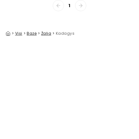
1
>
Visi
>
Bazė
>
Žalia
>
Kadagys