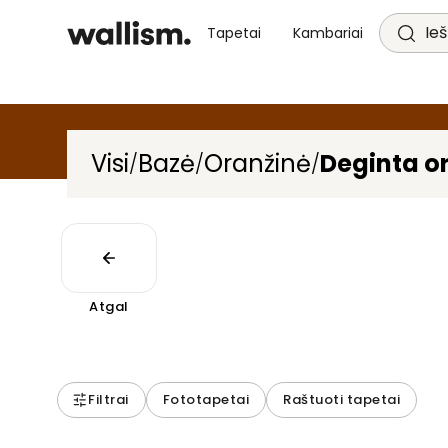
Ieš
Tapetai
Kambariai
Visi
Bazė
Oranžinė
Deginta o
/
/
/
Atgal
Filtrai
Fototapetai
Raštuoti tapetai