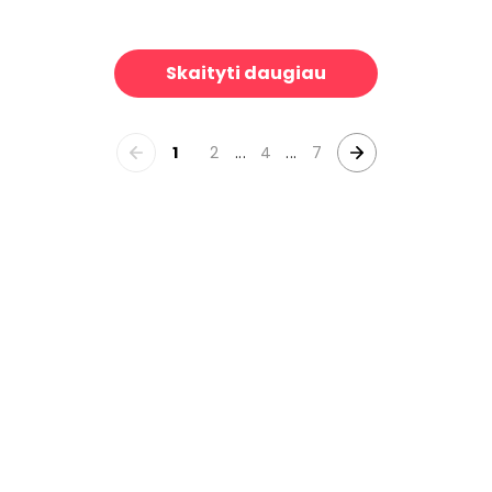
lay
West Virginia Roads
39 €/m²
39 €/m²
Skaityti daugiau
1
2
...
4
...
7