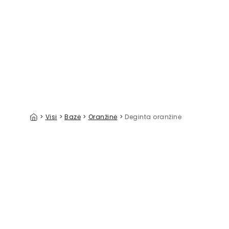
Artifact I Orange
Balloon P
39 €/m²
>
Visi
>
Bazė
>
Oranžinė
>
Deginta oranžinė