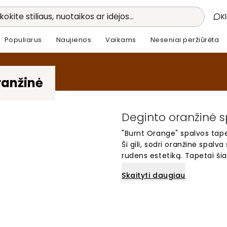
kokite stiliaus, nuotaikos ar idėjos...
K
Populiarus
Naujienos
Vaikams
Neseniai peržiūrėta
ranžinė
Deginto oranžinė s
"Burnt Orange" spalvos tape
Ši gili, sodri oranžinė spalva
rudens estetiką. Tapetai šia
tuo pačiu išlaikydami klasiki
Skaityti daugiau
šiuolaikiniuose, tiek retro 
jūsų sienoms charakterio ir 
originalumu.