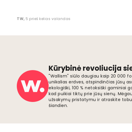
TW
,
5 prieš kelias valandas
Kūrybinė revoliucija s
"Wallism" siūlo daugiau kaip 20 000 
unikalias erdves, atspindinčias jūsų as
ekologiški, 100 % netoksiški gaminia
kad puikiai tiktų prie jūsų sienų. Mė
užsakymų pristatymu ir atraskite tobu
šiandien.