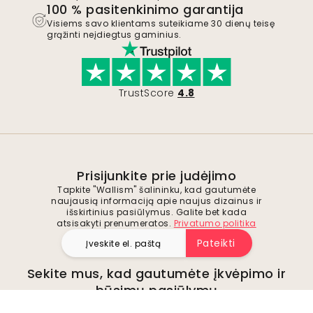
100 % pasitenkinimo garantija
Visiems savo klientams suteikiame 30 dienų teisę
grąžinti neįdiegtus gaminius.
TrustScore
4.8
Prisijunkite prie judėjimo
Tapkite "Wallism" šalininku, kad gautumėte
naujausią informaciją apie naujus dizainus ir
išskirtinius pasiūlymus. Galite bet kada
atsisakyti prenumeratos.
Privatumo politika
Pateikti
Sekite mus, kad gautumėte įkvėpimo ir
būsimų pasiūlymų