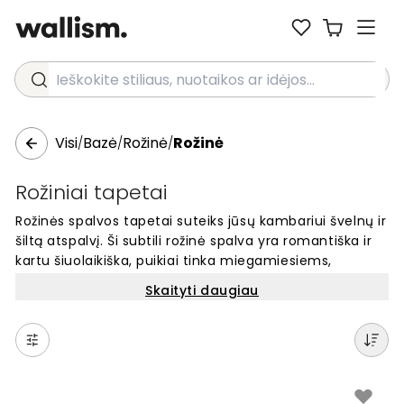
Ieškokite stiliaus, nuotaikos ar idėjos...
Visi
Bazė
Rožinė
Rožinė
/
/
/
Rožiniai tapetai
Rožinės spalvos tapetai suteiks jūsų kambariui švelnų ir
šiltą atspalvį. Ši subtili rožinė spalva yra romantiška ir
kartu šiuolaikiška, puikiai tinka miegamiesiems,
svetainėms ar vaikų kambariams. Rožinė spalva kuria
Skaityti daugiau
jaukią atmosferą namuose ir išlieka populiari visais
sezonais. Švelni ir maloni akiai, rožinė spalva puošia
sienas ir suteikia erdvei švelnumo. Ieškote unikalių
tapetų? Rinkitės rožinės spalvos tapetus ir sukurkite
harmoningą aplinką savo namuose.