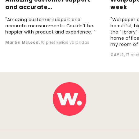
and accurate…
week
"Amazing customer support and
"Wallpaper 
accurate measurements. Couldn’t be
beautiful, h
happier with product and experience. "
the “library
home office
Martin McLeod
,
16 prieš kelias valandas
my room of d
GAYLE
,
17 pri