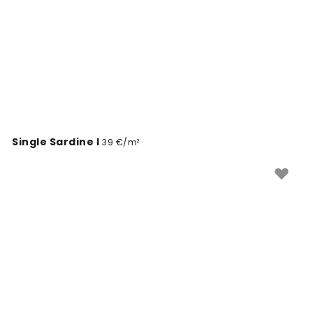
Single Sardine I
39 €/m²