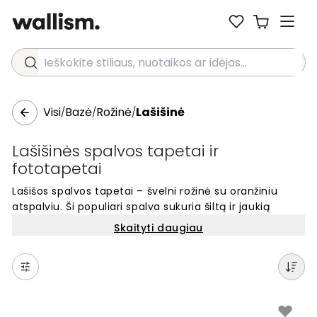
Ieškokite stiliaus, nuotaikos ar idėjos...
Visi
Bazė
Rožinė
Lašišinė
/
/
/
Lašišinės spalvos tapetai ir
fototapetai
Lašišos spalvos tapetai – švelni rožinė su oranžiniu
atspalviu. Ši populiari spalva sukuria šiltą ir jaukią
atmosferą namuose. Lašišos spalvos tapetai puikiai
Skaityti daugiau
tinka visoms patalpoms ir dera su daugeliu interjero
stilių. Jie suteikia sienoms švelnų, bet išraiškingą
akcentą. Atnaujinkite savo namus šiuo patraukliu
atspalviu ir mėgaukitės jo šilta elegancija.