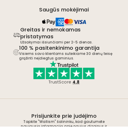
Saugūs mokėjimai
Greitas ir nemokamas
pristatymas
Užsakymai išsiunčiami per 2-5 dienas.
100 % pasitenkinimo garantija
Visiems savo klientams suteikiame 30 dienų teisę
grąžinti neįdiegtus gaminius.
TrustScore
4.8
Prisijunkite prie judėjimo
Tapkite "Wallism" šalininku, kad gautumėte
naujausią informaciją apie naujus dizainus ir