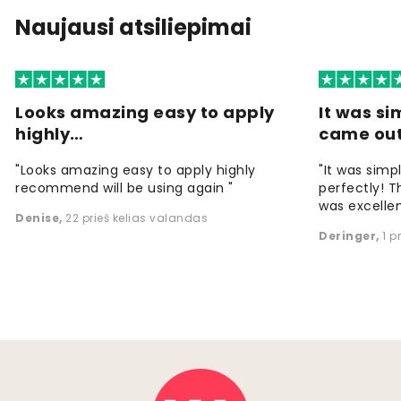
Naujausi atsiliepimai
Looks amazing easy to apply
It was si
highly…
came ou
"Looks amazing easy to apply highly
"It was simp
recommend will be using again "
perfectly! T
was excellen
Denise
,
22 prieš kelias valandas
Deringer
,
1 p