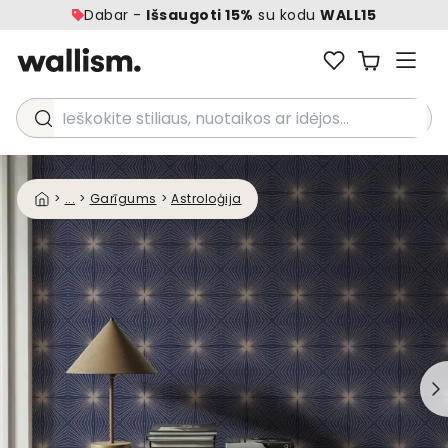
Dabar -
Išsaugoti 15%
su kodu
WALL15
Ieškokite stiliaus, nuotaikos ar idėjos...
>
...
>
Garīgums
>
Astroloģija