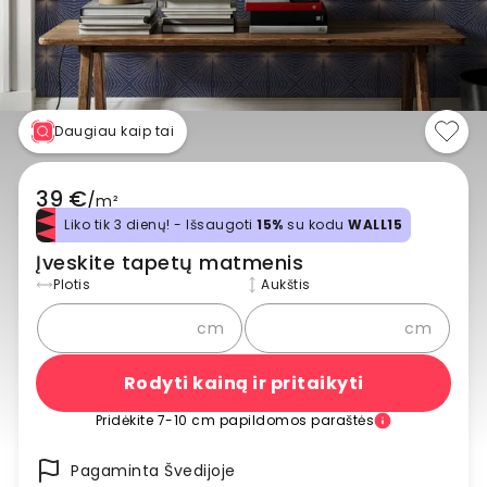
Daugiau kaip tai
39 €
/
m²
Liko tik 3 dienų! - Išsaugoti
15%
su kodu
WALL15
Įveskite tapetų matmenis
Plotis
Aukštis
cm
cm
Rodyti kainą ir pritaikyti
Pridėkite 7-10 cm papildomos paraštės
Pagaminta Švedijoje