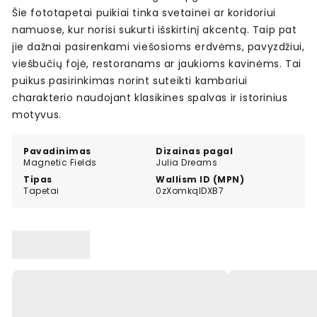
Šie fototapetai puikiai tinka svetainei ar koridoriui
namuose, kur norisi sukurti išskirtinį akcentą. Taip pat
jie dažnai pasirenkami viešosioms erdvėms, pavyzdžiui,
viešbučių fojė, restoranams ar jaukioms kavinėms. Tai
puikus pasirinkimas norint suteikti kambariui
charakterio naudojant klasikines spalvas ir istorinius
motyvus.
Pavadinimas
Dizainas pagal
Magnetic Fields
Julia Dreams
Tipas
Wallism ID (MPN)
Tapetai
0zXomkqlDXB7