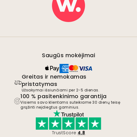
Saugūs mokėjimai
Greitas ir nemokamas
pristatymas
Užsakymai išsiunčiami per 2-5 dienas.
100 % pasitenkinimo garantija
Visiems savo klientams suteikiame 30 dienų teisę
grąžinti neįdiegtus gaminius.
TrustScore
4.8