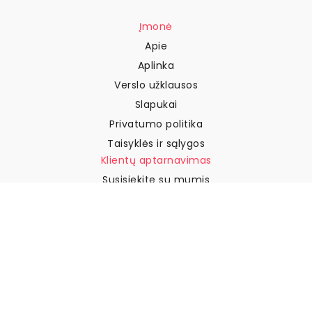
Įmonė
Apie
Aplinka
Verslo užklausos
Slapukai
Privatumo politika
Taisyklės ir sąlygos
Klientų aptarnavimas
Susisiekite su mumis
Grąžinimai ir kompensacijos
Pristatymas
Kaip išmatuoti sieną
Kaip pakabinti tapetus
Kaip įdiegti savaime
klijuojamus
DUK