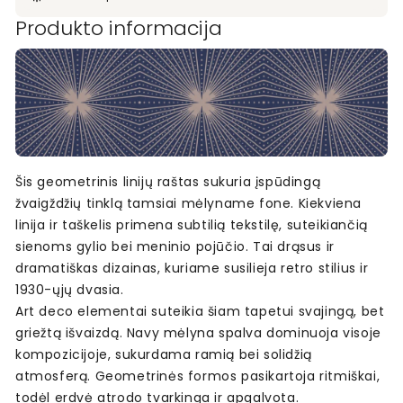
Produkto informacija
Šis geometrinis linijų raštas sukuria įspūdingą
žvaigždžių tinklą tamsiai mėlyname fone. Kiekviena
linija ir taškelis primena subtilią tekstilę, suteikiančią
sienoms gylio bei meninio pojūčio. Tai drąsus ir
dramatiškas dizainas, kuriame susilieja retro stilius ir
1930-ųjų dvasia.
Art deco elementai suteikia šiam tapetui svajingą, bet
griežtą išvaizdą. Navy mėlyna spalva dominuoja visoje
kompozicijoje, sukurdama ramią bei solidžią
atmosferą. Geometrinės formos pasikartoja ritmiškai,
todėl erdvė atrodo tvarkinga ir apgalvota.