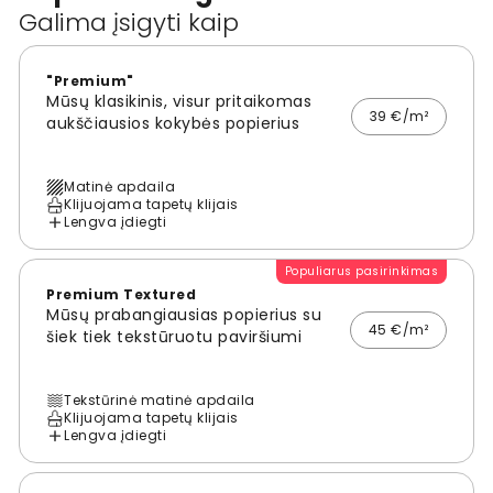
Galima įsigyti kaip
"Premium"
Mūsų klasikinis, visur pritaikomas
39 €/m²
aukščiausios kokybės popierius
Matinė apdaila
Klijuojama tapetų klijais
Lengva įdiegti
Populiarus pasirinkimas
Premium Textured
Mūsų prabangiausias popierius su
45 €/m²
šiek tiek tekstūruotu paviršiumi
Tekstūrinė matinė apdaila
Klijuojama tapetų klijais
Lengva įdiegti