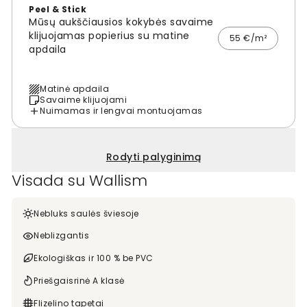
Peel & Stick
Mūsų aukščiausios kokybės savaime
klijuojamas popierius su matine
55 €/m²
apdaila
Matinė apdaila
Savaime klijuojami
Nuimamas ir lengvai montuojamas
Rodyti palyginimą
Visada su Wallism
Nebluks saulės šviesoje
Neblizgantis
Ekologiškas ir 100 % be PVC
Priešgaisrinė A klasė
Flizelino tapetai