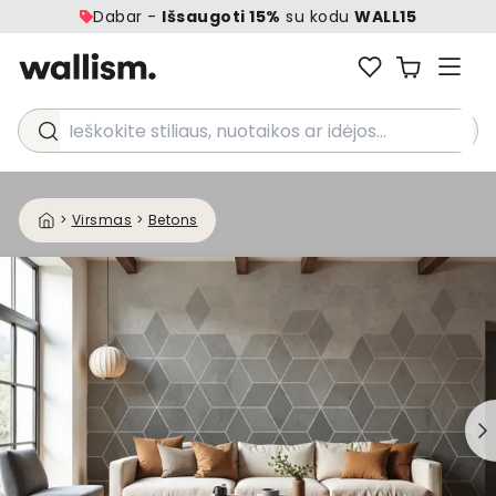
Dabar -
Išsaugoti 15%
su kodu
WALL15
Ieškokite stiliaus, nuotaikos ar idėjos...
>
Virsmas
>
Betons