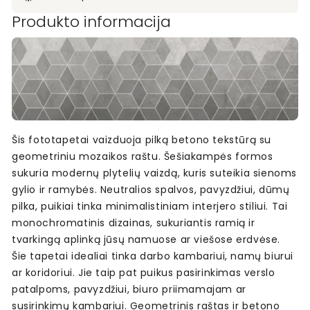
Produkto informacija
Šis fototapetai vaizduoja pilką betono tekstūrą su
geometriniu mozaikos raštu. Šešiakampės formos
sukuria modernų plytelių vaizdą, kuris suteikia sienoms
gylio ir ramybės. Neutralios spalvos, pavyzdžiui, dūmų
pilka, puikiai tinka minimalistiniam interjero stiliui. Tai
monochromatinis dizainas, sukuriantis ramią ir
tvarkingą aplinką jūsų namuose ar viešose erdvėse.
Šie tapetai idealiai tinka darbo kambariui, namų biurui
ar koridoriui. Jie taip pat puikus pasirinkimas verslo
patalpoms, pavyzdžiui, biuro priimamajam ar
susirinkimų kambariui. Geometrinis raštas ir betono