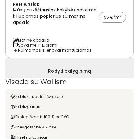
Peel & Stick
Mūsų aukščiausios kokybės savaime
klijuojamas popierius su matine
55 €/m²
apdaila
Matinė apdaila
Savaime klijuojami
Nuimamas ir lengvai montuojamas
Rodyti palyginimą
Visada su Wallism
Nebluks saulės šviesoje
Neblizgantis
Ekologiškas ir 100 % be PVC
Priešgaisrinė A klasė
Flizelino tapetai