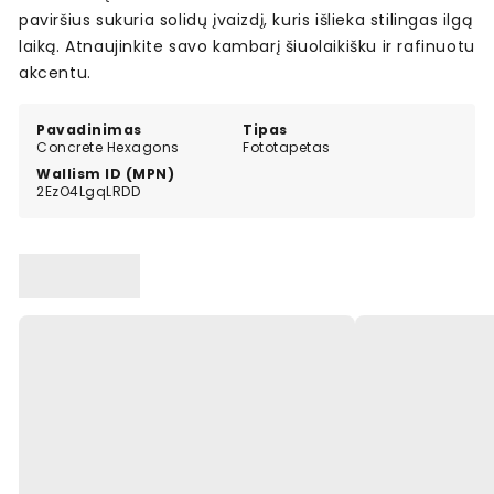
paviršius sukuria solidų įvaizdį, kuris išlieka stilingas ilgą
laiką. Atnaujinkite savo kambarį šiuolaikišku ir rafinuotu
akcentu.
Pavadinimas
Tipas
Concrete Hexagons
Fototapetas
Wallism ID (MPN)
2EzO4LgqLRDD