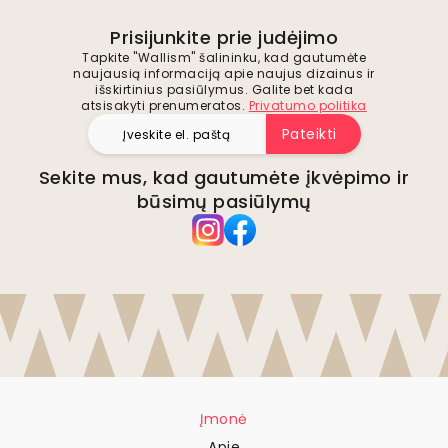
Prisijunkite prie judėjimo
Tapkite "Wallism" šalininku, kad gautumėte
naujausią informaciją apie naujus dizainus ir
išskirtinius pasiūlymus. Galite bet kada
atsisakyti prenumeratos.
Privatumo politika
Pateikti
Sekite mus, kad gautumėte įkvėpimo ir
būsimų pasiūlymų
Įmonė
Apie