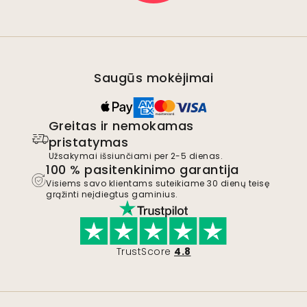
Saugūs mokėjimai
Greitas ir nemokamas
pristatymas
Užsakymai išsiunčiami per 2-5 dienas.
100 % pasitenkinimo garantija
Visiems savo klientams suteikiame 30 dienų teisę
grąžinti neįdiegtus gaminius.
TrustScore
4.8