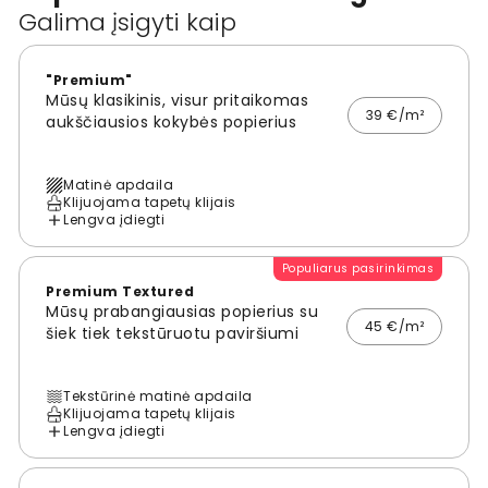
Galima įsigyti kaip
"Premium"
Mūsų klasikinis, visur pritaikomas
39 €/m²
aukščiausios kokybės popierius
Matinė apdaila
Klijuojama tapetų klijais
Lengva įdiegti
Populiarus pasirinkimas
Premium Textured
Mūsų prabangiausias popierius su
45 €/m²
šiek tiek tekstūruotu paviršiumi
Tekstūrinė matinė apdaila
Klijuojama tapetų klijais
Lengva įdiegti