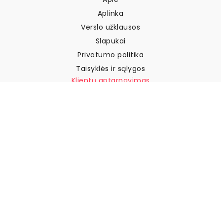
Aplinka
Verslo užklausos
Slapukai
Privatumo politika
Taisyklės ir sąlygos
Klientų aptarnavimas
Susisiekite su mumis
Grąžinimai ir kompensacijos
Pristatymas
Kaip išmatuoti sieną
Kaip pakabinti tapetus
Kaip įdiegti savaime
klijuojamus
DUK
Tapetų straipsniai