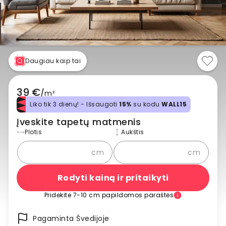
Daugiau kaip tai
39 €
/
m²
Liko tik 3 dienų! - Išsaugoti
15%
su kodu
WALL15
Įveskite tapetų matmenis
Plotis
Aukštis
cm
cm
Rodyti kainą ir pritaikyti
Pridėkite 7-10 cm papildomos paraštės
Pagaminta Švedijoje