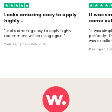
Looks amazing easy to apply
It was si
highly…
came ou
"Looks amazing easy to apply highly
"It was simp
recommend will be using again "
perfectly! T
was excellen
Denise
,
1 prieš keletą dienų
Deringer
,
1 p