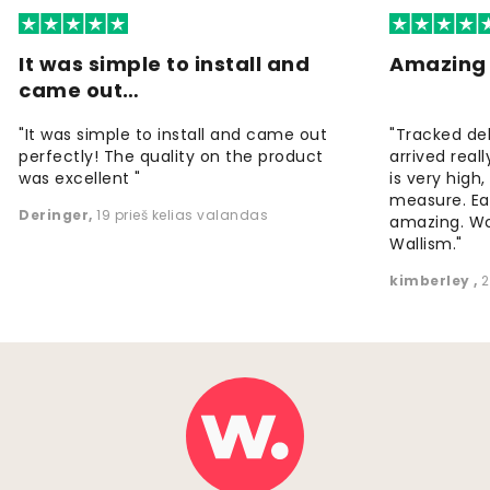
It was simple to install and
Amazing 
came out…
"It was simple to install and came out
"Tracked de
perfectly! The quality on the product
arrived reall
was excellent "
is very high
measure. Eas
Deringer
,
19 prieš kelias valandas
amazing. W
Wallism."
kimberley
,
2