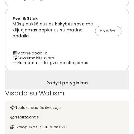
Peel & Stick
Mūsų aukščiausios kokybės savaime
klijuojamas popierius su matine
55 €/m²
apdaila
Matinė apdaila
Savaime klijuojami
Nuimamas ir lengvai montuojamas
Rodyti palyginimą
Visada su Wallism
Nebluks saulės šviesoje
Neblizgantis
Ekologiškas ir 100 % be PVC