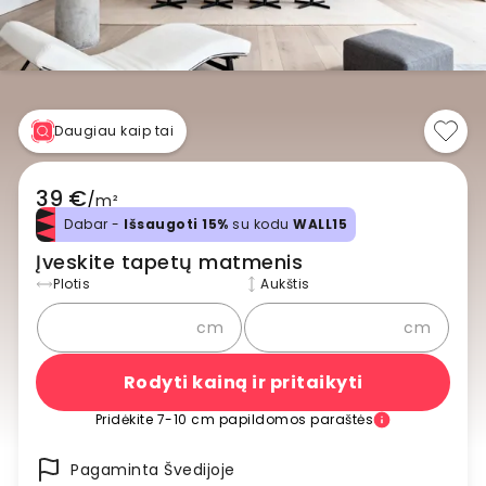
Daugiau kaip tai
39 €
/
m²
Dabar -
Išsaugoti 15%
su kodu
WALL15
Įveskite tapetų matmenis
Plotis
Aukštis
cm
cm
Rodyti kainą ir pritaikyti
Pridėkite 7-10 cm papildomos paraštės
Pagaminta Švedijoje