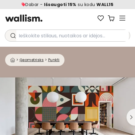
Dabar -
Išsaugoti 15%
su kodu
WALL15
Ieškokite stiliaus, nuotaikos ar idėjos...
>
Ģeometrisks
>
Punkti