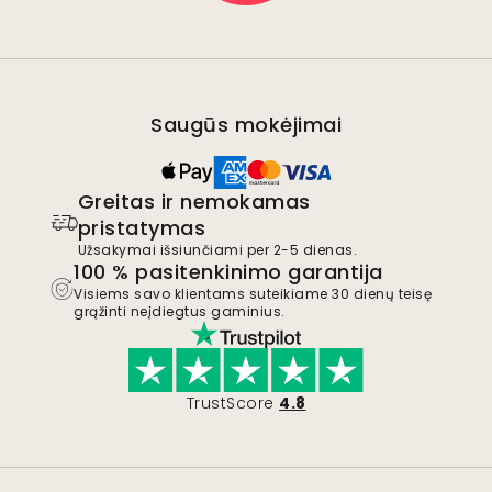
Saugūs mokėjimai
Greitas ir nemokamas
pristatymas
Užsakymai išsiunčiami per 2-5 dienas.
100 % pasitenkinimo garantija
Visiems savo klientams suteikiame 30 dienų teisę
grąžinti neįdiegtus gaminius.
TrustScore
4.8