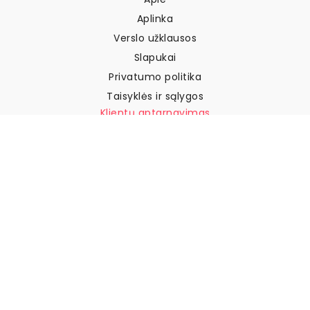
Aplinka
Verslo užklausos
Slapukai
Privatumo politika
Taisyklės ir sąlygos
Klientų aptarnavimas
Susisiekite su mumis
Grąžinimai ir kompensacijos
Pristatymas
Kaip išmatuoti sieną
Kaip pakabinti tapetus
Kaip įdiegti savaime
klijuojamus
DUK
Tapetų straipsniai