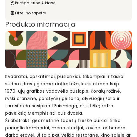
Priešgaisrinė A klasė
Flizelino tapetai
Produkto informacija
Kvadratai, apskritimai, puslankiai, trikampiai ir taškai
sudaro drąsų geometrinį koliažą, kuris atrodo kaip
1970-ųjų grafikos vadovėlio puslapis. Koralų rožinė,
ryški oranžinė, garstyčių geltona, alyvuogių žalia ir
tamsi ruda susipina į žaismingą, artistišką retro
paveikslą Memphis stiliaus dvasia.
Ši abstrakti geometrinė tapetų freskė puikiai tinka
paauglio kambariui, meno studijai, kavinei ar bendro
darbo erdvei. Ji taip pat veikia restorane, kino salėje ar