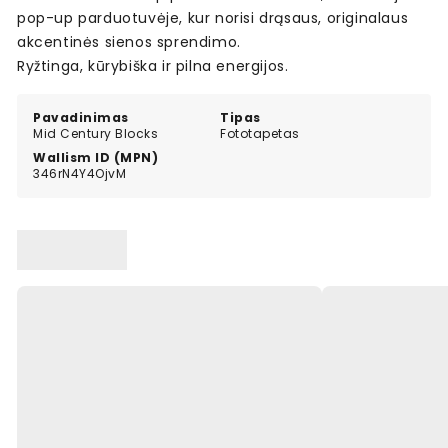
pop-up parduotuvėje, kur norisi drąsaus, originalaus
akcentinės sienos sprendimo.
Ryžtinga, kūrybiška ir pilna energijos.
Pavadinimas
Tipas
Mid Century Blocks
Fototapetas
Wallism ID (MPN)
346rN4Y4OjvM