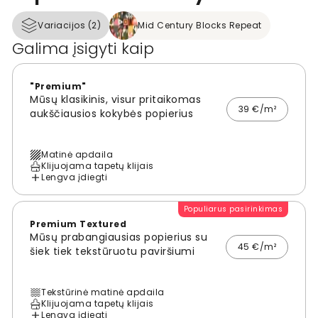
Variacijos (2)
Mid Century Blocks Repeat
Galima įsigyti kaip
"Premium"
Mūsų klasikinis, visur pritaikomas
39 €/m²
aukščiausios kokybės popierius
Matinė apdaila
Klijuojama tapetų klijais
Lengva įdiegti
Populiarus pasirinkimas
Premium Textured
Mūsų prabangiausias popierius su
45 €/m²
šiek tiek tekstūruotu paviršiumi
Tekstūrinė matinė apdaila
Klijuojama tapetų klijais
Lengva įdiegti