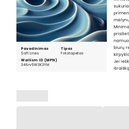
sukuria
primena
mėlynu
Minimal
prisil
namuose
biurų r
Pavadinimas
Tipas
Soft Lines
Fototapetas
kirpykl
Wallism ID (MPN)
Jei ieš
346rv5W3K3YM
išraišką