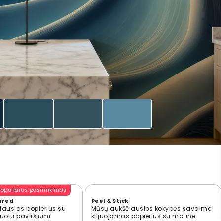
Populiarus pasirinkimas
ured
Peel & Stick
ausias popierius su
Mūsų aukščiausios kokybės savaime
ūruotu paviršiumi
klijuojamas popierius su matine