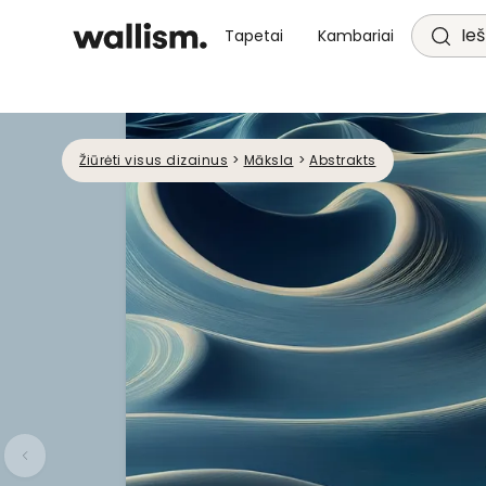
Ieš
Tapetai
Kambariai
Žiūrėti visus dizainus
>
Māksla
>
Abstrakts