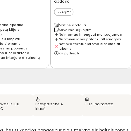
apdaila
55 €/m²
atinė apdaila
Matinė apdaila
petų klijais
Savaime klijuojami
ti
Nuimamas ir lengvai montuojamas
 su lengvai
Nuomininkams palanki alternatyva
is sienomis
Netinka tekstūruotoms sienoms ar
kesnis popierius
luboms
mo ir charakterio
Kaip įdiegti
s interjero dizainerių
škas ir 100
Priešgaisrinė A
Flizelino tapetai
VC
klasė
s, besisukančios bangos tūriniais mėlynais ir baltais tonais