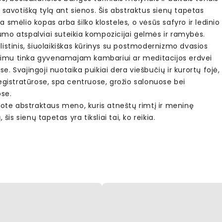
 savotišką tylą ant sienos. Šis abstraktus sienų tapetas
 smėlio kopas arba šilko klosteles, o vėsūs safyro ir ledinio
mo atspalviai suteikia kompozicijai gelmės ir ramybės.
istinis, šiuolaikiškas kūrinys su postmodernizmo dvasios
ietimu tinka gyvenamajam kambariui ar meditacijos erdvei
. Svajingoji nuotaika puikiai dera viešbučių ir kurortų fojė,
egistratūrose, spa centruose, grožio salonuose bei
ose.
kote abstraktaus meno, kuris atneštų rimtį ir meninę
, šis sienų tapetas yra tiksliai tai, ko reikia.