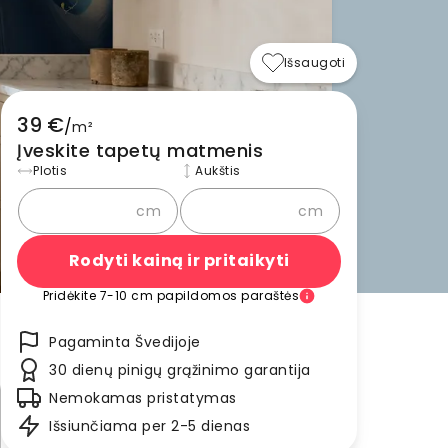
Išsaugoti
39 €
/
m²
Įveskite tapetų matmenis
Plotis
Aukštis
cm
cm
Rodyti kainą ir pritaikyti
Pridėkite 7-10 cm papildomos paraštės
Pagaminta Švedijoje
30 dienų pinigų grąžinimo garantija
Nemokamas pristatymas
Išsiunčiama per 2-5 dienas