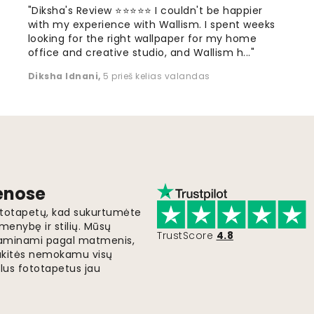
"Diksha's Review ⭐⭐⭐⭐⭐ I couldn't be happier
with my experience with Wallism. I spent weeks
looking for the right wallpaper for my home
office and creative studio, and Wallism h..."
Diksha Idnani
,
5 prieš kelias valandas
ienose
fototapetų, kad sukurtumėte
menybę ir stilių. Mūsų
TrustScore
4.8
i gaminami pagal matmenis,
gaukitės nemokamu visų
lus fototapetus jau