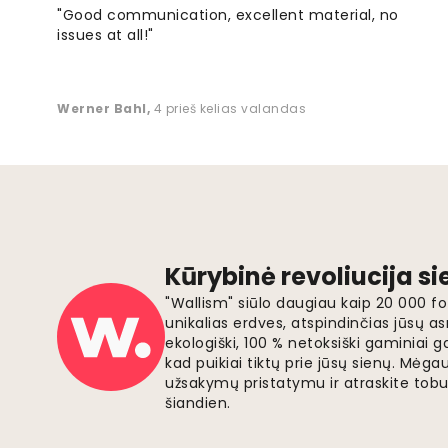
"Good communication, excellent material, no
issues at all!"
Werner Bahl
,
4 prieš kelias valandas
Kūrybinė revoliucija s
"Wallism" siūlo daugiau kaip 20 000 
unikalias erdves, atspindinčias jūsų as
ekologiški, 100 % netoksiški gaminia
kad puikiai tiktų prie jūsų sienų. Mė
užsakymų pristatymu ir atraskite tobu
šiandien.