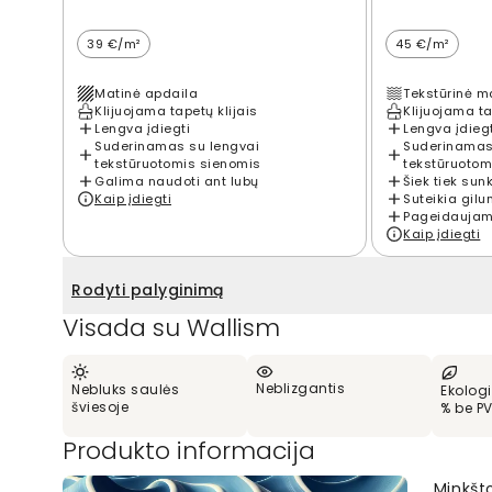
39 €/m²
45 €/m²
Matinė apdaila
Tekstūrinė m
Klijuojama tapetų klijais
Klijuojama ta
Lengva įdiegti
Lengva įdieg
Suderinamas su lengvai
Suderinamas
tekstūruotomis sienomis
tekstūruotom
Galima naudoti ant lubų
Šiek tiek sun
Kaip įdiegti
Suteikia gilu
Pageidaujama
Kaip įdiegti
Rodyti palyginimą
Visada su Wallism
Neblizgantis
Nebluks saulės
Ekologi
šviesoje
% be P
Produkto informacija
Minkšto