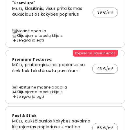
"Premium"
Mūsų klasikinis, visur pritaikomas
39 €/m²
aukščiausios kokybės popierius
Matinė apdaila
Klijuojama tapetų klijais
Lengva įdiegti
Populiarus pasirinkimas
Premium Textured
Mūsų prabangiausias popierius su
45 €/m²
šiek tiek tekstūruotu paviršiumi
Tekstūrinė matinė apdaila
Klijuojama tapetų klijais
Lengva įdiegti
Peel & Stick
Mūsų aukščiausios kokybės savaime
klijuojamas popierius su matine
55 €/m²