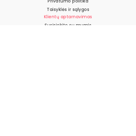
Privatumo politika
Taisyklės ir sąlygos
Klientų aptarnavimas
Susisiekite su mumis
Grąžinimai ir kompensacijos
Pristatymas
Kaip išmatuoti sieną
Kaip pakabinti tapetus
Kaip įdiegti savaime
klijuojamus
DUK
Tapetų straipsniai
Pasirinkite savo vietą
Slapukų nustatymų tvarkymas
© 2026 WALLISM, Rainbow bay AB. Visos teisės saugomos.