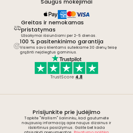
Saugūs mokėjimai
Greitas ir nemokamas
pristatymas
Užsakymai išsiunčiami per 2-5 dienas.
100 % pasitenkinimo garantija
Visiems savo klientams suteikiame 30 dienų teisę
grąžinti neįdiegtus gaminius.
TrustScore
4.8
Prisijunkite prie judėjimo
Tapkite "Wallism" šalininku, kad gautumėte
naujausią informaciją apie naujus dizainus ir
išskirtinius pasiūlymus. Galite bet kada
atsisakyti prenumeratos.
Privatumo politika