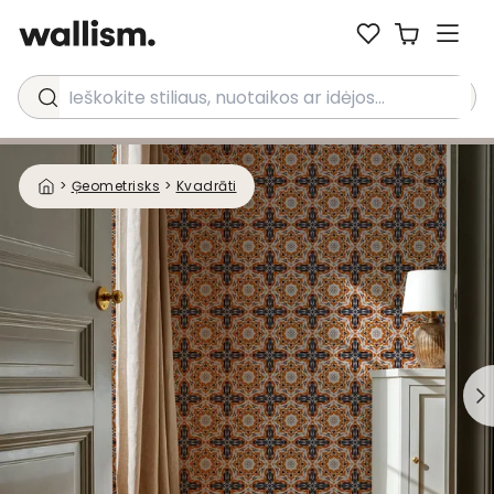
Ieškokite stiliaus, nuotaikos ar idėjos...
>
Ģeometrisks
>
Kvadrāti