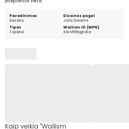
įkvepiančia vieta.
Pavadinimas
Dizainas pagal
Assaka
Julia Dreams
Tipas
Wallism ID (MPN)
Tapetai
34vVRRkgkoEa
Kaip veikia "Wallism