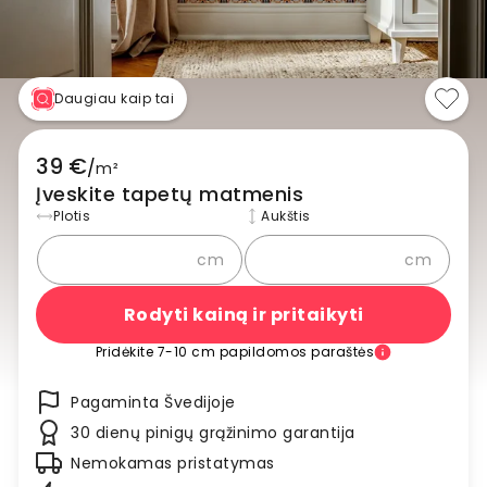
Daugiau kaip tai
39 €
/
m²
Įveskite tapetų matmenis
Plotis
Aukštis
cm
cm
Rodyti kainą ir pritaikyti
Pridėkite 7-10 cm papildomos paraštės
Pagaminta Švedijoje
30 dienų pinigų grąžinimo garantija
Nemokamas pristatymas