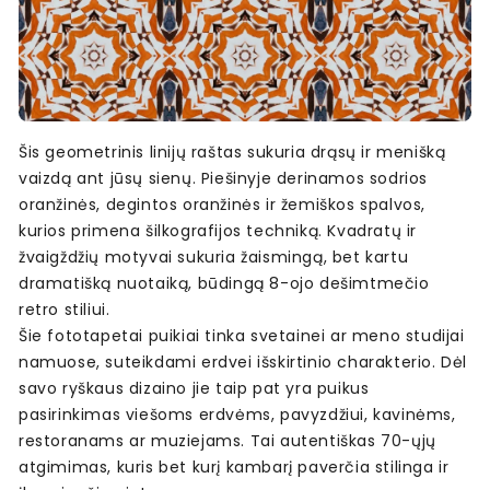
Šis geometrinis linijų raštas sukuria drąsų ir menišką
vaizdą ant jūsų sienų. Piešinyje derinamos sodrios
oranžinės, degintos oranžinės ir žemiškos spalvos,
kurios primena šilkografijos techniką. Kvadratų ir
žvaigždžių motyvai sukuria žaismingą, bet kartu
dramatišką nuotaiką, būdingą 8-ojo dešimtmečio
retro stiliui.
Šie fototapetai puikiai tinka svetainei ar meno studijai
namuose, suteikdami erdvei išskirtinio charakterio. Dėl
savo ryškaus dizaino jie taip pat yra puikus
pasirinkimas viešoms erdvėms, pavyzdžiui, kavinėms,
restoranams ar muziejams. Tai autentiškas 70-ųjų
atgimimas, kuris bet kurį kambarį paverčia stilinga ir