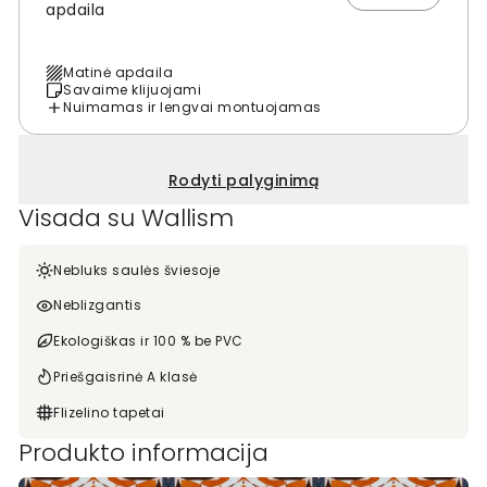
apdaila
Matinė apdaila
Savaime klijuojami
Nuimamas ir lengvai montuojamas
Rodyti palyginimą
Visada su Wallism
Nebluks saulės šviesoje
Neblizgantis
Ekologiškas ir 100 % be PVC
Priešgaisrinė A klasė
Flizelino tapetai
Produkto informacija