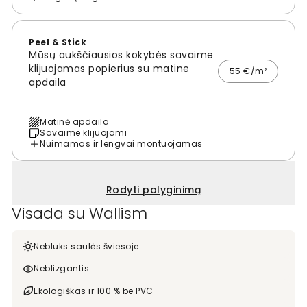
Peel & Stick
Mūsų aukščiausios kokybės savaime
klijuojamas popierius su matine
55 €/m²
apdaila
Matinė apdaila
Savaime klijuojami
Nuimamas ir lengvai montuojamas
Rodyti palyginimą
Visada su Wallism
Nebluks saulės šviesoje
Neblizgantis
Ekologiškas ir 100 % be PVC