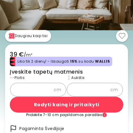
Daugiau kaip tai
39 €
/
m²
Liko tik 2 dienų! - Išsaugoti
15%
su kodu
WALL15
Įveskite tapetų matmenis
Plotis
Aukštis
cm
cm
Rodyti kainą ir pritaikyti
Pridėkite 7-10 cm papildomos paraštės
Pagaminta Švedijoje