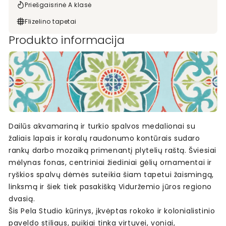
Priešgaisrinė A klasė
Flizelino tapetai
Produkto informacija
Dailūs akvamariną ir turkio spalvos medalionai su
žaliais lapais ir koralų raudonumo kontūrais sudaro
rankų darbo mozaiką primenantį plytelių raštą. Šviesiai
mėlynas fonas, centriniai žiediniai gėlių ornamentai ir
ryškios spalvų dėmės suteikia šiam tapetui žaismingą,
linksmą ir šiek tiek pasakišką Viduržemio jūros regiono
dvasią.
Šis Pela Studio kūrinys, įkvėptas rokoko ir kolonialistinio
paveldo stiliaus, puikiai tinka virtuvei, voniai,