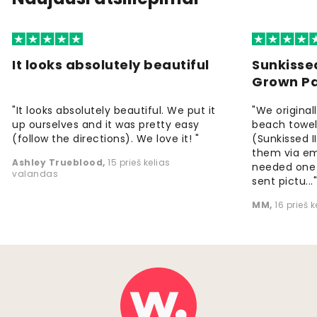
It looks absolutely beautiful
Sunkisse
Grown P
"It looks absolutely beautiful. We put it
"We origina
up ourselves and it was pretty easy
beach towels
(follow the directions). We love it! "
(Sunkissed 
them via em
Ashley Trueblood
,
15 prieš kelias
needed one
valandas
sent pictu...
MM
,
16 prieš 