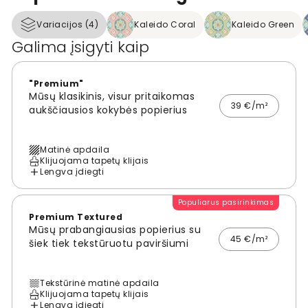
Variacijos (4)
Kaleido Coral
Kaleido Green
Galima įsigyti kaip
"Premium"
Mūsų klasikinis, visur pritaikomas
39 €/m²
aukščiausios kokybės popierius
Matinė apdaila
Klijuojama tapetų klijais
Lengva įdiegti
Populiarus pasirinkimas
Premium Textured
Mūsų prabangiausias popierius su
45 €/m²
šiek tiek tekstūruotu paviršiumi
Tekstūrinė matinė apdaila
Klijuojama tapetų klijais
Lengva įdiegti