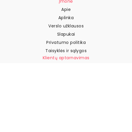
Įmonė
Apie
Aplinka
Verslo užklausos
Slapukai
Privatumo politika
Taisyklės ir sąlygos
Klientų aptarnavimas
Susisiekite su mumis
Grąžinimai ir kompensacijos
Pristatymas
Kaip išmatuoti sieną
Kaip pakabinti tapetus
Kaip įdiegti savaime
klijuojamus
DUK
Tapetų straipsniai