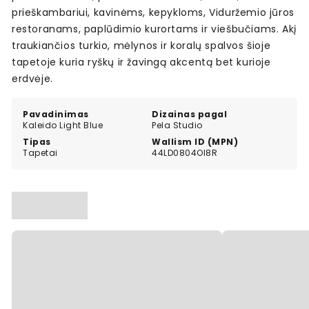
prieškambariui, kavinėms, kepykloms, Viduržemio jūros
restoranams, paplūdimio kurortams ir viešbučiams. Akį
traukiančios turkio, mėlynos ir koralų spalvos šioje
tapetoje kuria ryškų ir žavingą akcentą bet kurioje
erdvėje.
Pavadinimas
Dizainas pagal
Kaleido Light Blue
Pela Studio
Tipas
Wallism ID (MPN)
Tapetai
44LD0804Ol8R