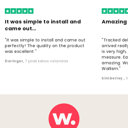
It was simple to install and
Amazing 
came out…
"It was simple to install and came out
"Tracked de
perfectly! The quality on the product
arrived reall
was excellent "
is very high
measure. Eas
Deringer
,
7 prieš kelias valandas
amazing. W
Wallism."
kimberley
,
1