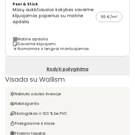
Peel & Stick
Mūsų aukščiausios kokybės savaime
klijuojamas popierius su matine
55 €/m²
apdaila
Matinė apdaila
Savaime klijuojami
Nuimamas ir lengvai montuojamas
Rodyti palyginimą
Visada su Wallism
Nebluks saulės šviesoje
Neblizgantis
Ekologiškas ir 100 % be PVC
Priešgaisrinė A klasė
Flizelino tapetai