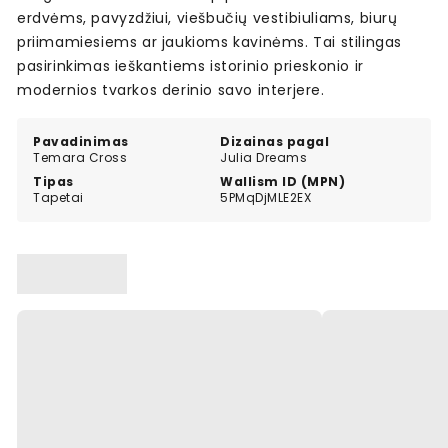
erdvėms, pavyzdžiui, viešbučių vestibiuliams, biurų
priimamiesiems ar jaukioms kavinėms. Tai stilingas
pasirinkimas ieškantiems istorinio prieskonio ir
modernios tvarkos derinio savo interjere.
Pavadinimas
Dizainas pagal
Temara Cross
Julia Dreams
Tipas
Wallism ID (MPN)
Tapetai
5PMqDjMLE2EX