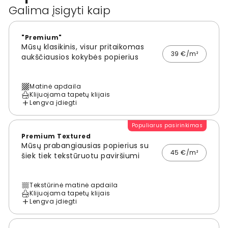
Galima įsigyti kaip
"Premium"
Mūsų klasikinis, visur pritaikomas
39 €/m²
aukščiausios kokybės popierius
Matinė apdaila
Klijuojama tapetų klijais
Lengva įdiegti
Populiarus pasirinkimas
Premium Textured
Mūsų prabangiausias popierius su
45 €/m²
šiek tiek tekstūruotu paviršiumi
Tekstūrinė matinė apdaila
Klijuojama tapetų klijais
Lengva įdiegti