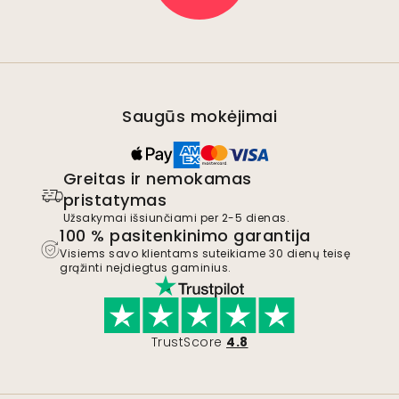
Saugūs mokėjimai
Greitas ir nemokamas
pristatymas
Užsakymai išsiunčiami per 2-5 dienas.
100 % pasitenkinimo garantija
Visiems savo klientams suteikiame 30 dienų teisę
grąžinti neįdiegtus gaminius.
TrustScore
4.8