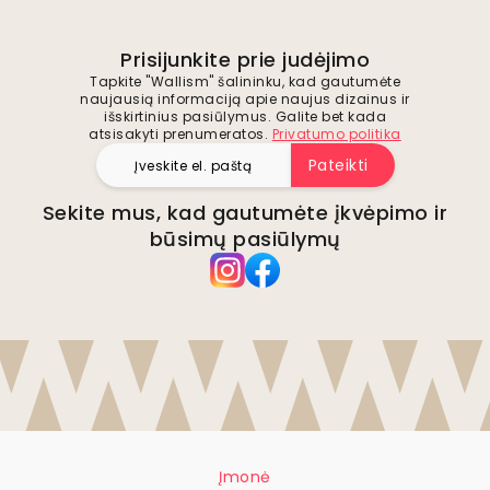
Prisijunkite prie judėjimo
Tapkite "Wallism" šalininku, kad gautumėte
naujausią informaciją apie naujus dizainus ir
išskirtinius pasiūlymus. Galite bet kada
atsisakyti prenumeratos.
Privatumo politika
Pateikti
Sekite mus, kad gautumėte įkvėpimo ir
būsimų pasiūlymų
Įmonė