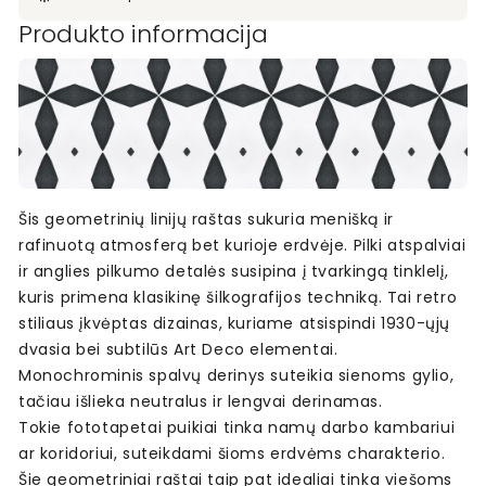
Produkto informacija
Šis geometrinių linijų raštas sukuria menišką ir
rafinuotą atmosferą bet kurioje erdvėje. Pilki atspalviai
ir anglies pilkumo detalės susipina į tvarkingą tinklelį,
kuris primena klasikinę šilkografijos techniką. Tai retro
stiliaus įkvėptas dizainas, kuriame atsispindi 1930-ųjų
dvasia bei subtilūs Art Deco elementai.
Monochrominis spalvų derinys suteikia sienoms gylio,
tačiau išlieka neutralus ir lengvai derinamas.
Tokie fototapetai puikiai tinka namų darbo kambariui
ar koridoriui, suteikdami šioms erdvėms charakterio.
Šie geometriniai raštai taip pat idealiai tinka viešoms