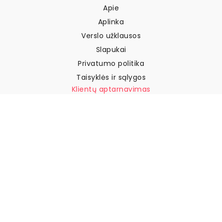
Apie
Aplinka
Verslo užklausos
Slapukai
Privatumo politika
Taisyklės ir sąlygos
Klientų aptarnavimas
Susisiekite su mumis
Grąžinimai ir kompensacijos
Pristatymas
Kaip išmatuoti sieną
Kaip pakabinti tapetus
Kaip įdiegti savaime
klijuojamus
DUK
Tapetų straipsniai