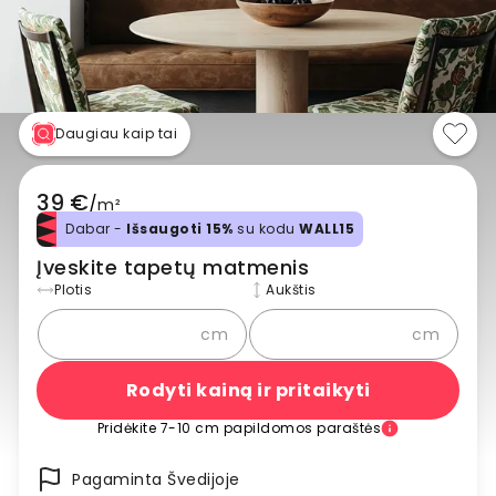
Daugiau kaip tai
39 €
/
m²
Dabar -
Išsaugoti 15%
su kodu
WALL15
Įveskite tapetų matmenis
Plotis
Aukštis
cm
cm
Rodyti kainą ir pritaikyti
Pridėkite 7-10 cm papildomos paraštės
Pagaminta Švedijoje