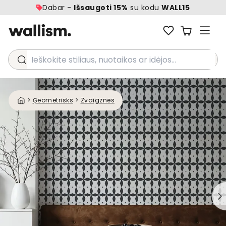
Dabar -
Išsaugoti 15%
su kodu
WALL15
Ieškokite stiliaus, nuotaikos ar idėjos...
>
Ģeometrisks
>
Zvaigznes