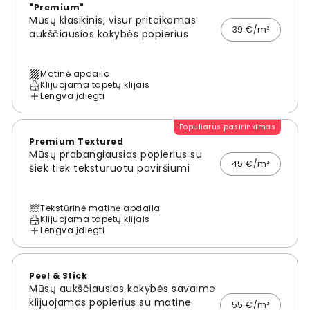
"Premium"
Mūsų klasikinis, visur pritaikomas
39 €/m²
aukščiausios kokybės popierius
Matinė apdaila
Klijuojama tapetų klijais
Lengva įdiegti
Populiarus pasirinkimas
Premium Textured
Mūsų prabangiausias popierius su
45 €/m²
šiek tiek tekstūruotu paviršiumi
Tekstūrinė matinė apdaila
Klijuojama tapetų klijais
Lengva įdiegti
Peel & Stick
Mūsų aukščiausios kokybės savaime
klijuojamas popierius su matine
55 €/m²