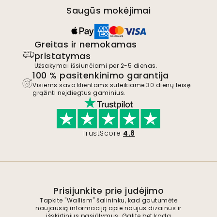
Saugūs mokėjimai
Greitas ir nemokamas
pristatymas
Užsakymai išsiunčiami per 2-5 dienas.
100 % pasitenkinimo garantija
Visiems savo klientams suteikiame 30 dienų teisę
grąžinti neįdiegtus gaminius.
TrustScore
4.8
Prisijunkite prie judėjimo
Tapkite "Wallism" šalininku, kad gautumėte
naujausią informaciją apie naujus dizainus ir
išskirtinius pasiūlymus. Galite bet kada