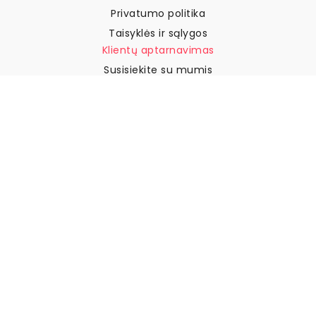
Privatumo politika
Taisyklės ir sąlygos
Klientų aptarnavimas
Susisiekite su mumis
Grąžinimai ir kompensacijos
Pristatymas
Kaip išmatuoti sieną
Kaip pakabinti tapetus
Kaip įdiegti savaime
klijuojamus
DUK
Tapetų straipsniai
Pasirinkite savo vietą
Slapukų nustatymų tvarkymas