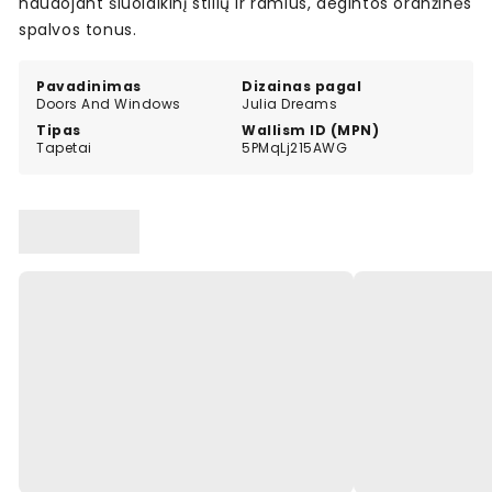
naudojant šiuolaikinį stilių ir ramius, degintos oranžinės
spalvos tonus.
Pavadinimas
Dizainas pagal
Doors And Windows
Julia Dreams
Tipas
Wallism ID (MPN)
Tapetai
5PMqLj215AWG