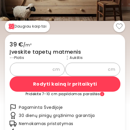
Daugiau kaip tai
39 €
/
m²
Įveskite tapetų matmenis
Plotis
Aukštis
cm
cm
Rodyti kainą ir pritaikyti
Pridėkite 7-10 cm papildomos paraštės
Pagaminta Švedijoje
30 dienų pinigų grąžinimo garantija
Nemokamas pristatymas