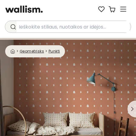
Ieškokite stiliaus, nuotaikos ar idėjos...
>
Ģeometrisks
>
Punkti