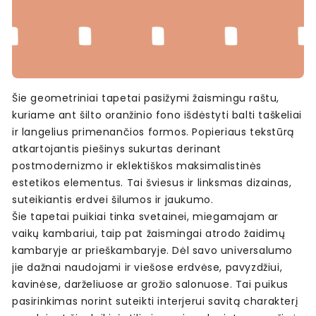
Šie geometriniai tapetai pasižymi žaismingu raštu,
kuriame ant šilto oranžinio fono išdėstyti balti taškeliai
ir langelius primenančios formos. Popieriaus tekstūrą
atkartojantis piešinys sukurtas derinant
postmodernizmo ir eklektiškos maksimalistinės
estetikos elementus. Tai šviesus ir linksmas dizainas,
suteikiantis erdvei šilumos ir jaukumo.
Šie tapetai puikiai tinka svetainei, miegamajam ar
vaikų kambariui, taip pat žaismingai atrodo žaidimų
kambaryje ar prieškambaryje. Dėl savo universalumo
jie dažnai naudojami ir viešose erdvėse, pavyzdžiui,
kavinėse, darželiuose ar grožio salonuose. Tai puikus
pasirinkimas norint suteikti interjerui savitą charakterį