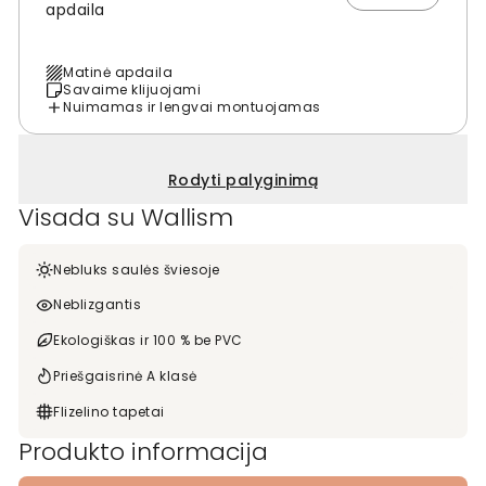
apdaila
Matinė apdaila
Savaime klijuojami
Nuimamas ir lengvai montuojamas
Rodyti palyginimą
Visada su Wallism
Nebluks saulės šviesoje
Neblizgantis
Ekologiškas ir 100 % be PVC
Priešgaisrinė A klasė
Flizelino tapetai
Produkto informacija