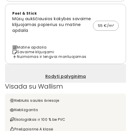
Peel & Stick
Mūsų aukščiausios kokybės savaime
klijuojamas popierius su matine
55 €/m²
apdaila
Matinė apdaila
Savaime klijuojami
Nuimamas ir lengvai montuojamas
Rodyti palyginimą
Visada su Wallism
Nebluks saulės šviesoje
Neblizgantis
Ekologiškas ir 100 % be PVC
Priešgaisrinė A klasė