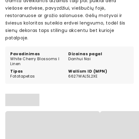
Gamta dvelkiantis dizainas taip pat puikiai dera
viešose erdvėse, pavyzdžiui, viešbučių fojė,
restoranuose ar grožio salonuose. Gėlių motyvai ir
šviesus koloritas suteikia erdvei lengvumo, todėl šis
sienų dekoras taps stilingu akcentu bet kurioje
patalpoje.
Pavadinimas
Dizainas pagal
White Cherry Blossoms I
Danhui Nai
Linen
Tipas
Wallism ID (MPN)
Fototapetas
6627WAL5L2XE