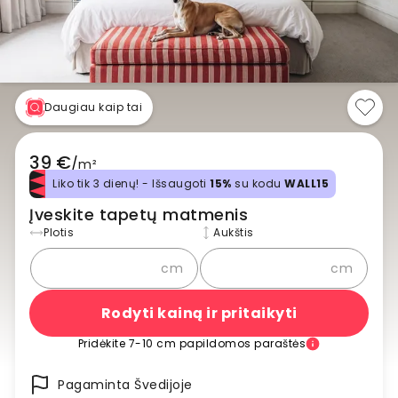
Daugiau kaip tai
39 €
/
m²
Liko tik 3 dienų! - Išsaugoti
15%
su kodu
WALL15
Įveskite tapetų matmenis
Plotis
Aukštis
cm
cm
Rodyti kainą ir pritaikyti
Pridėkite 7-10 cm papildomos paraštės
Pagaminta Švedijoje