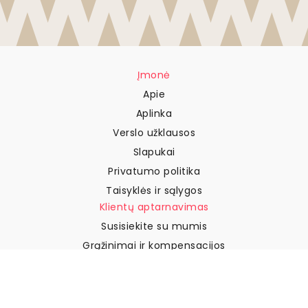
Įmonė
Apie
Aplinka
Verslo užklausos
Slapukai
Privatumo politika
Taisyklės ir sąlygos
Klientų aptarnavimas
Susisiekite su mumis
Grąžinimai ir kompensacijos
Pristatymas
Kaip išmatuoti sieną
Kaip pakabinti tapetus