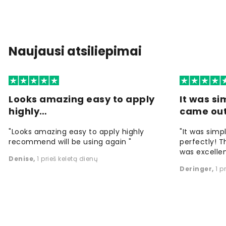
Naujausi atsiliepimai
Looks amazing easy to apply
It was si
highly…
came ou
"Looks amazing easy to apply highly
"It was simp
recommend will be using again "
perfectly! T
was excellen
Denise
,
1 prieš keletą dienų
Deringer
,
1 p