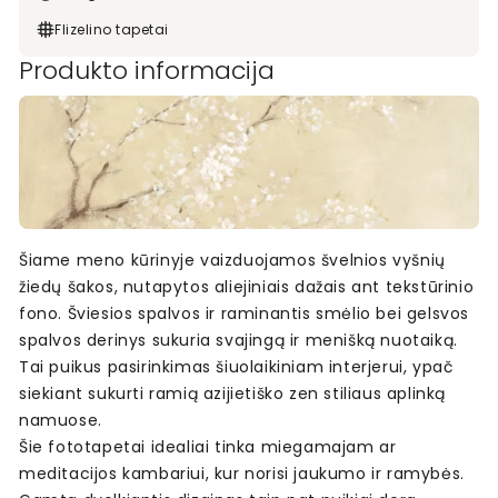
Flizelino tapetai
Produkto informacija
Šiame meno kūrinyje vaizduojamos švelnios vyšnių
žiedų šakos, nutapytos aliejiniais dažais ant tekstūrinio
fono. Šviesios spalvos ir raminantis smėlio bei gelsvos
spalvos derinys sukuria svajingą ir menišką nuotaiką.
Tai puikus pasirinkimas šiuolaikiniam interjerui, ypač
siekiant sukurti ramią azijietiško zen stiliaus aplinką
namuose.
Šie fototapetai idealiai tinka miegamajam ar
meditacijos kambariui, kur norisi jaukumo ir ramybės.