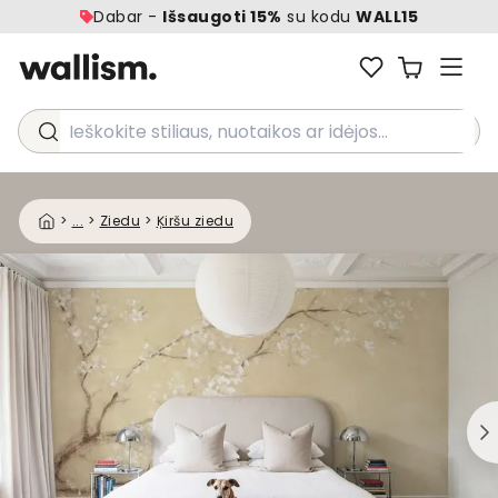
Dabar -
Išsaugoti 15%
su kodu
WALL15
Ieškokite stiliaus, nuotaikos ar idėjos...
>
...
>
Ziedu
>
Ķiršu ziedu