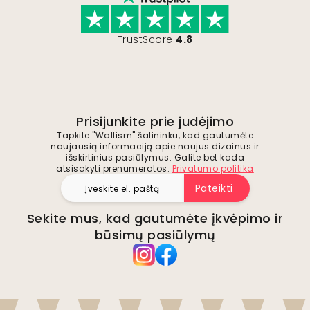
TrustScore
4.8
Prisijunkite prie judėjimo
Tapkite "Wallism" šalininku, kad gautumėte
naujausią informaciją apie naujus dizainus ir
išskirtinius pasiūlymus. Galite bet kada
atsisakyti prenumeratos.
Privatumo politika
Pateikti
Sekite mus, kad gautumėte įkvėpimo ir
būsimų pasiūlymų