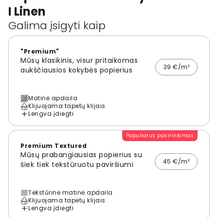
I Linen
Galima įsigyti kaip
"Premium"
Mūsų klasikinis, visur pritaikomas
39 €/m²
aukščiausios kokybės popierius
Matinė apdaila
Klijuojama tapetų klijais
Lengva įdiegti
Populiarus pasirinkimas
Premium Textured
Mūsų prabangiausias popierius su
45 €/m²
šiek tiek tekstūruotu paviršiumi
Tekstūrinė matinė apdaila
Klijuojama tapetų klijais
Lengva įdiegti