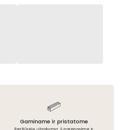
Gaminame ir pristatome
Peržiūrėję užsakymą, jį parengsime ir