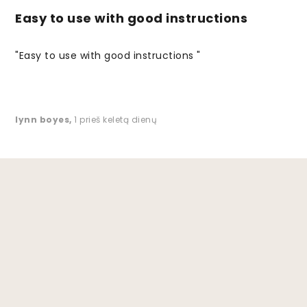
Easy to use with good instructions
"Easy to use with good instructions "
lynn boyes
,
1 prieš keletą dienų