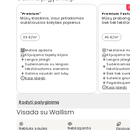
"Premium"
Premium Text
Mūsų klasikinis, visur pritaikomas
Mūsų prabangi
aukščiausios kokybės popierius
šiek tiek tekst
39 €/m²
45 €/m²
Matinė apdaila
Tekstūrinė m
Klijuojama tapetų klijais
Klijuojama ta
Lengva įdiegti
Lengva įdieg
Suderinamas su lengvai
Suderinamas
tekstūruotomis sienomis
tekstūruotom
Galima naudoti ant lubų
Šiek tiek sun
Kaip įdiegti
Suteikia gilu
Pageidaujama
Kaip įdiegti
Rodyti palyginimą
Visada su Wallism
Neblizgantis
Nebluks saulės
Ekologi