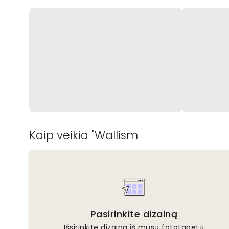
Kaip veikia "Wallism
Pasirinkite dizainą
Išsirinkite dizainą iš mūsų fototapetų