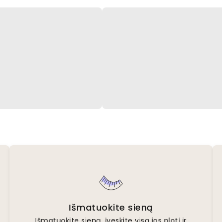
Išmatuokite sieną
Išmatuokite sieną, įveskite visą jos plotį ir