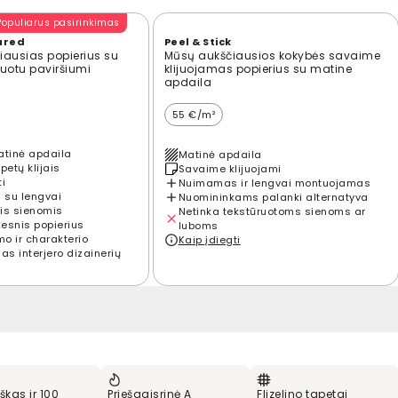
Populiarus pasirinkimas
ured
Peel & Stick
ausias popierius su
Mūsų aukščiausios kokybės savaime
ūruotu paviršiumi
klijuojamas popierius su matine
apdaila
55 €/m²
atinė apdaila
Matinė apdaila
petų klijais
Savaime klijuojami
ti
Nuimamas ir lengvai montuojamas
 su lengvai
Nuomininkams palanki alternatyva
is sienomis
Netinka tekstūruotoms sienoms ar
kesnis popierius
luboms
mo ir charakterio
Kaip įdiegti
s interjero dizainerių
škas ir 100
Priešgaisrinė A
Flizelino tapetai