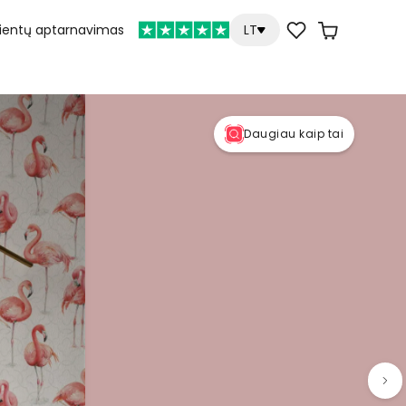
lientų aptarnavimas
LT
Daugiau kaip tai