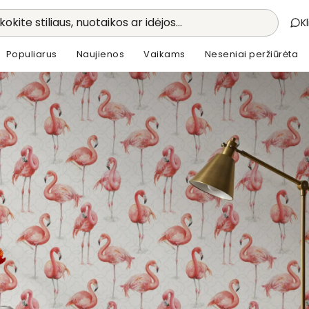
kokite stiliaus, nuotaikos ar idėjos...
K
Populiarus
Naujienos
Vaikams
Neseniai peržiūrėta