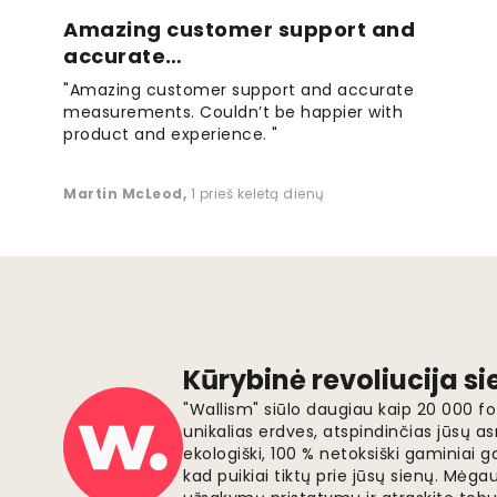
Amazing customer support and
accurate…
"Amazing customer support and accurate
measurements. Couldn’t be happier with
product and experience. "
Martin McLeod
,
1 prieš keletą dienų
Kūrybinė revoliucija s
"Wallism" siūlo daugiau kaip 20 000 
unikalias erdves, atspindinčias jūsų as
ekologiški, 100 % netoksiški gaminia
kad puikiai tiktų prie jūsų sienų. Mė