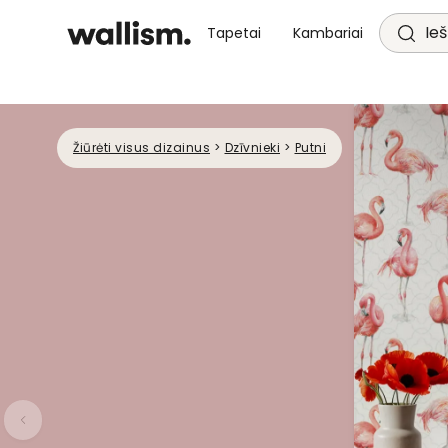
Ieš
Tapetai
Kambariai
Žiūrėti visus dizainus
>
Dzīvnieki
>
Putni