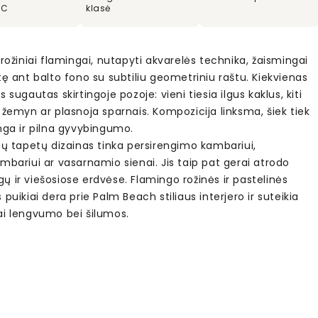
VC
klasė
 rožiniai flamingai, nutapyti akvarelės technika, žaismingai
tę ant balto fono su subtiliu geometriniu raštu. Kiekvienas
s sugautas skirtingoje pozoje: vieni tiesia ilgus kaklus, kiti
 žemyn ar plasnoja sparnais. Kompozicija linksma, šiek tiek
nga ir pilna gyvybingumo.
nų tapetų dizainas tinka persirengimo kambariui,
mbariui ar vasarnamio sienai. Jis taip pat gerai atrodo
 ir viešosiose erdvėse. Flamingo rožinės ir pastelinės
 puikiai dera prie Palm Beach stiliaus interjero ir suteikia
ai lengvumo bei šilumos.