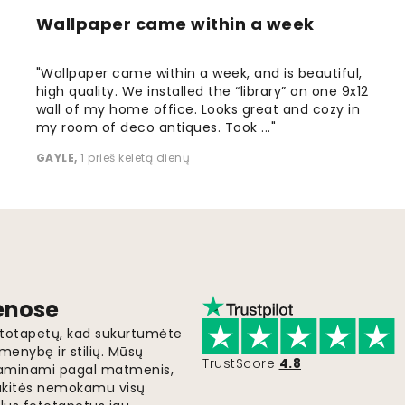
Wallpaper came within a week
"Wallpaper came within a week, and is beautiful,
high quality. We installed the “library” on one 9x12
wall of my home office. Looks great and cozy in
my room of deco antiques. Took ..."
GAYLE
,
1 prieš keletą dienų
ienose
fototapetų, kad sukurtumėte
menybę ir stilių. Mūsų
TrustScore
4.8
i gaminami pagal matmenis,
gaukitės nemokamu visų