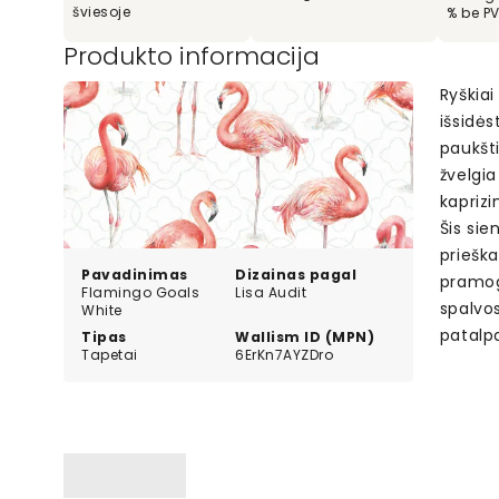
šviesoje
% be P
Produkto informacija
Ryškiai
išsidės
paukšti
žvelgia
kaprizi
Šis sie
prieška
Pavadinimas
Dizainas pagal
pramogų
Flamingo Goals
Lisa Audit
spalvos
White
patalp
Tipas
Wallism ID (MPN)
Tapetai
6ErKn7AYZDro