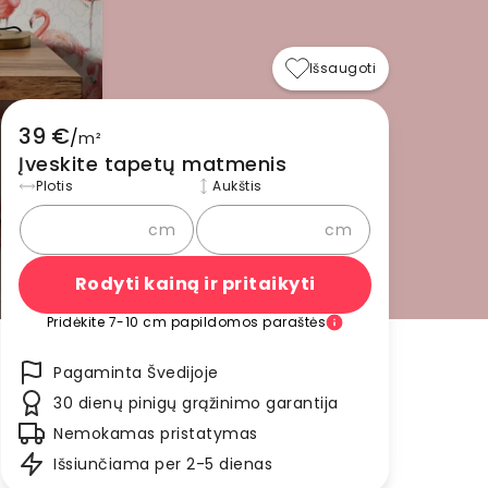
Išsaugoti
39 €
/
m²
Įveskite tapetų matmenis
Plotis
Aukštis
cm
cm
Rodyti kainą ir pritaikyti
Pridėkite 7-10 cm papildomos paraštės
Pagaminta Švedijoje
30 dienų pinigų grąžinimo garantija
Nemokamas pristatymas
Išsiunčiama per 2-5 dienas