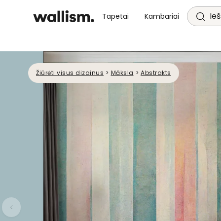
Ieš
Tapetai
Kambariai
Žiūrėti visus dizainus
>
Māksla
>
Abstrakts