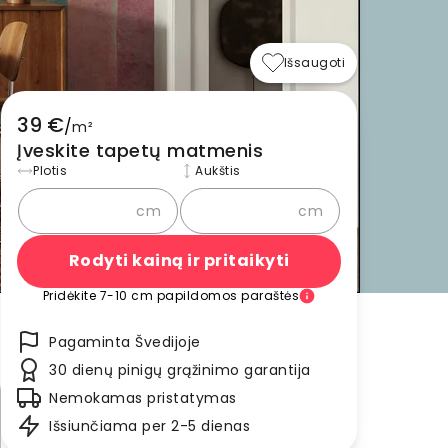
Išsaugoti
39 €
/
m²
Įveskite tapetų matmenis
Plotis
Aukštis
cm
cm
Rodyti kainą ir pritaikyti
Pridėkite 7-10 cm papildomos paraštės
Pagaminta Švedijoje
30 dienų pinigų grąžinimo garantija
Nemokamas pristatymas
Išsiunčiama per 2-5 dienas