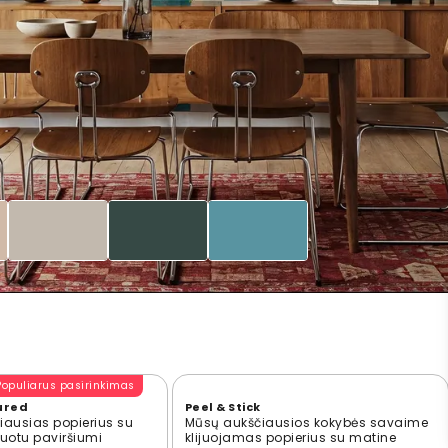
Populiarus pasirinkimas
ured
Peel & Stick
ausias popierius su
Mūsų aukščiausios kokybės savaime
ūruotu paviršiumi
klijuojamas popierius su matine