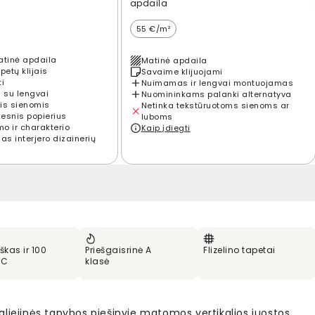
apdaila
55 €/m²
atinė apdaila
Matinė apdaila
petų klijais
Savaime klijuojami
ti
Nuimamas ir lengvai montuojamas
 su lengvai
Nuomininkams palanki alternatyva
is sienomis
Netinka tekstūruotoms sienoms ar
kesnis popierius
luboms
mo ir charakterio
Kaip įdiegti
s interjero dizainerių
škas ir 100
Priešgaisrinė A
Flizelino tapetai
VC
klasė
liejinės tapybos piešinyje matomos vertikalios juostos,