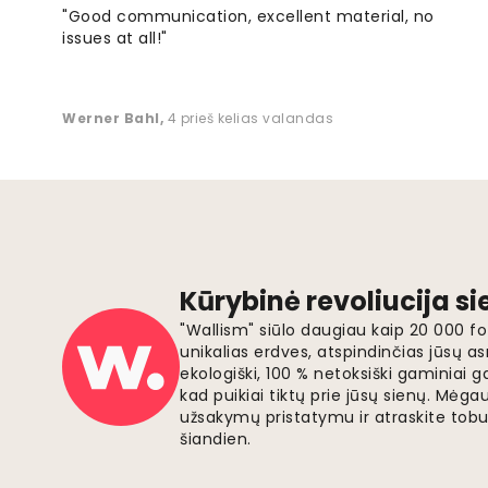
"Good communication, excellent material, no
issues at all!"
Werner Bahl
,
4 prieš kelias valandas
Kūrybinė revoliucija s
"Wallism" siūlo daugiau kaip 20 000 
unikalias erdves, atspindinčias jūsų as
ekologiški, 100 % netoksiški gaminia
kad puikiai tiktų prie jūsų sienų. Mė
užsakymų pristatymu ir atraskite tobu
šiandien.