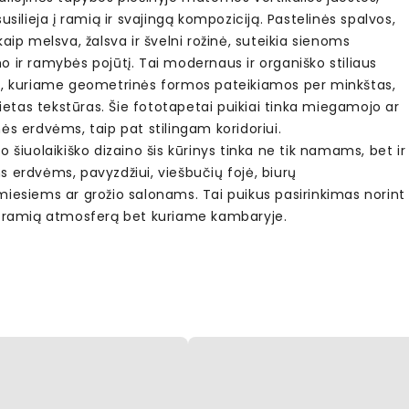
susilieja į ramią ir svajingą kompoziciją. Pastelinės spalvos,
kaip melsva, žalsva ir švelni rožinė, suteikia sienoms
 ir ramybės pojūtį. Tai modernaus ir organiško stiliaus
s, kuriame geometrinės formos pateikiamos per minkštas,
šlietas tekstūras. Šie fototapetai puikiai tinka miegamojo ar
ės erdvėms, taip pat stilingam koridoriui.
o šiuolaikiško dizaino šis kūrinys tinka ne tik namams, bet ir
 erdvėms, pavyzdžiui, viešbučių fojė, biurų
miesiems ar grožio salonams. Tai puikus pasirinkimas norint
i ramią atmosferą bet kuriame kambaryje.