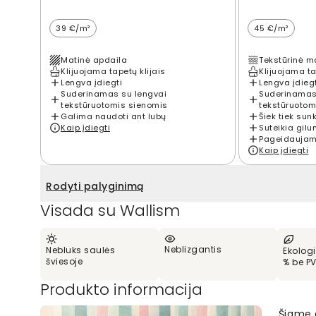
39 €/m²
45 €/m²
Matinė apdaila
Tekstūrinė m
Klijuojama tapetų klijais
Klijuojama ta
Lengva įdiegti
Lengva įdieg
Suderinamas su lengvai
Suderinamas
tekstūruotomis sienomis
tekstūruotom
Galima naudoti ant lubų
Šiek tiek sun
Kaip įdiegti
Suteikia gilu
Pageidaujama
Kaip įdiegti
Rodyti palyginimą
Visada su Wallism
Neblizgantis
Nebluks saulės
Ekologi
šviesoje
% be P
Produkto informacija
Šiame a