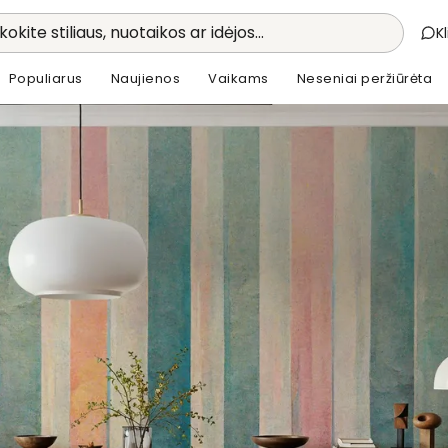
kokite stiliaus, nuotaikos ar idėjos...
K
Populiarus
Naujienos
Vaikams
Neseniai peržiūrėta