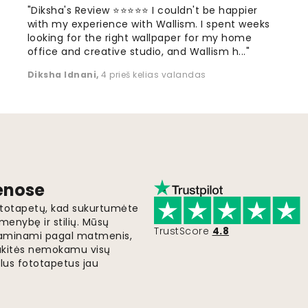
"Diksha's Review ⭐⭐⭐⭐⭐ I couldn't be happier
with my experience with Wallism. I spent weeks
looking for the right wallpaper for my home
office and creative studio, and Wallism h..."
Diksha Idnani
,
4 prieš kelias valandas
ienose
fototapetų, kad sukurtumėte
menybę ir stilių. Mūsų
TrustScore
4.8
i gaminami pagal matmenis,
gaukitės nemokamu visų
lus fototapetus jau