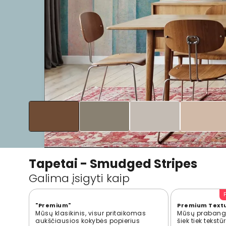
Tapetai - Smudged Stripes
Galima įsigyti kaip
"Premium"
Premium Text
Mūsų klasikinis, visur pritaikomas
Mūsų prabangi
aukščiausios kokybės popierius
šiek tiek tekst