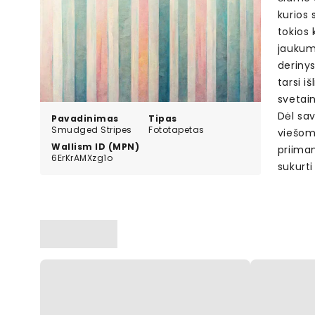
kurios 
tokios 
jaukumo
deriny
tarsi i
svetain
Dėl sav
Pavadinimas
Tipas
Smudged Stripes
Fototapetas
viešoms
Wallism ID (MPN)
priima
6ErKrAMXzg1o
sukurt