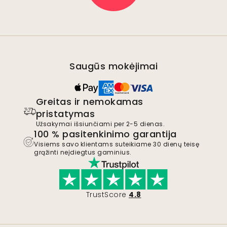
Saugūs mokėjimai
Greitas ir nemokamas
pristatymas
Užsakymai išsiunčiami per 2-5 dienas.
100 % pasitenkinimo garantija
Visiems savo klientams suteikiame 30 dienų teisę
grąžinti neįdiegtus gaminius.
TrustScore
4.8