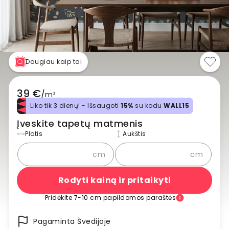
Daugiau kaip tai
39 €
/
m²
Liko tik 3 dienų! - Išsaugoti
15%
su kodu
WALL15
Įveskite tapetų matmenis
Plotis
Aukštis
cm
cm
Rodyti kainą ir pritaikyti
Pridėkite 7-10 cm papildomos paraštės
Pagaminta Švedijoje