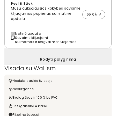
Peel & Stick
Mūsų aukščiausios kokybės savaime
klijuojamas popierius su matine
55 €/m²
apdaila
Matinė apdaila
Savaime klijuojami
Nuimamas ir lengvai montuojamas
Rodyti palyginimą
Visada su Wallism
Nebluks saulės šviesoje
Neblizgantis
Ekologiškas ir 100 % be PVC
Priešgaisrinė A klasė
Flizelino tapetai