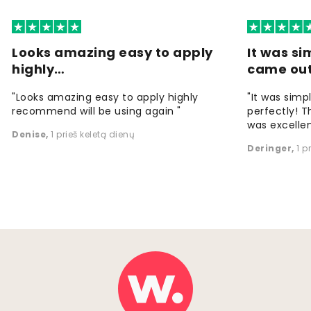
Looks amazing easy to apply
It was si
highly…
came ou
"Looks amazing easy to apply highly
"It was simp
recommend will be using again "
perfectly! T
was excellen
Denise
,
1 prieš keletą dienų
Deringer
,
1 p