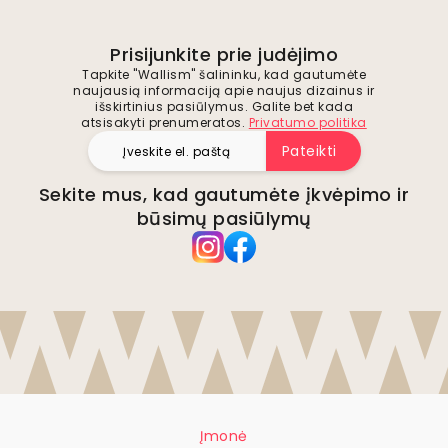
Prisijunkite prie judėjimo
Tapkite "Wallism" šalininku, kad gautumėte
naujausią informaciją apie naujus dizainus ir
išskirtinius pasiūlymus. Galite bet kada
atsisakyti prenumeratos.
Privatumo politika
Pateikti
Sekite mus, kad gautumėte įkvėpimo ir
būsimų pasiūlymų
Įmonė