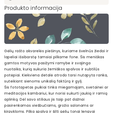
Produkto informacija
Gėlių rašto akvarelės piešinys, kuriame švelnūs žiedai ir
lapeliai išsibarstę tamsiai pilkame fone. Šis meniškas
gamtos motyvas pasižymi ramybe ir svajinga
nuotaika, kurią sukuria žemiškos spalvos ir subtilūs
potėpiai. Kiekviena detalė atrodo tarsi nutapyta ranka,
suteikiant sienoms unikalią faktūrą ir gylį.
Šis fototapetas puikiai tinka miegamajam, svetainei ar
meditacijos kambariui, kur norisi sukurti jaukią ir ramią
aplinką. Dėl savo stiliaus jis taip pat dažnai
pasirenkamas viešbučiams, grožio salonams ar
kirpykloms. Pilka spalva ir šilti gėlių tonai lengvai