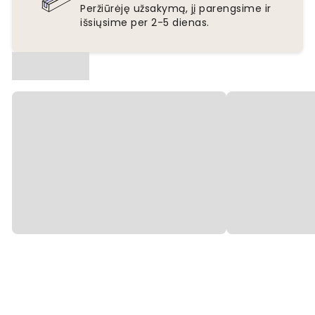
Peržiūrėję užsakymą, jį parengsime ir
išsiųsime per 2-5 dienas.