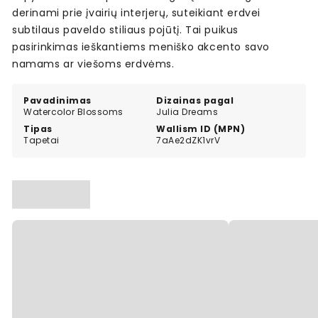
derinami prie įvairių interjerų, suteikiant erdvei
subtilaus paveldo stiliaus pojūtį. Tai puikus
pasirinkimas ieškantiems meniško akcento savo
namams ar viešoms erdvėms.
Pavadinimas
Dizainas pagal
Watercolor Blossoms
Julia Dreams
Tipas
Wallism ID (MPN)
Tapetai
7aAe2dZK1vrV