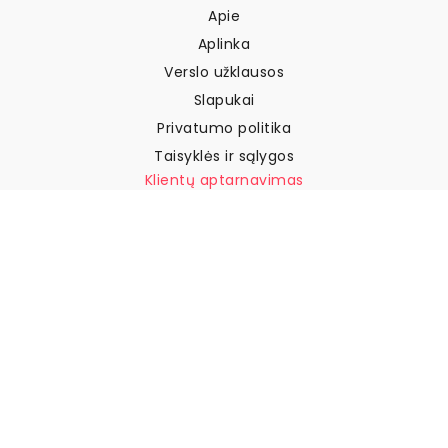
Apie
Aplinka
Verslo užklausos
Slapukai
Privatumo politika
Taisyklės ir sąlygos
Klientų aptarnavimas
Susisiekite su mumis
Grąžinimai ir kompensacijos
Pristatymas
Kaip išmatuoti sieną
Kaip pakabinti tapetus
Kaip įdiegti savaime
klijuojamus
DUK
Tapetų straipsniai