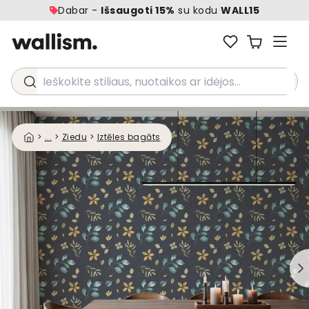
Dabar -
Išsaugoti 15%
su kodu
WALL15
Ieškokite stiliaus, nuotaikos ar idėjos...
>
...
>
Ziedu
>
Iztēles bagāts