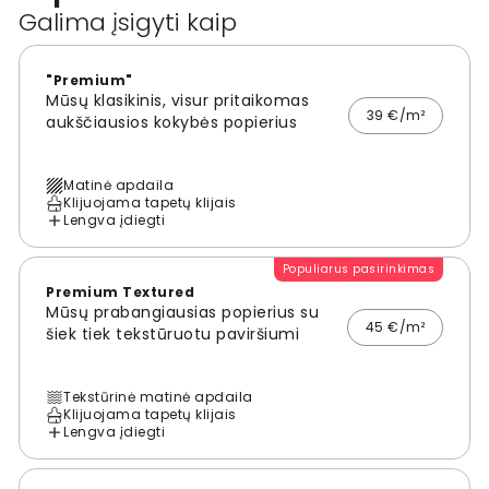
Galima įsigyti kaip
"Premium"
Mūsų klasikinis, visur pritaikomas
39 €/m²
aukščiausios kokybės popierius
Matinė apdaila
Klijuojama tapetų klijais
Lengva įdiegti
Populiarus pasirinkimas
Premium Textured
Mūsų prabangiausias popierius su
45 €/m²
šiek tiek tekstūruotu paviršiumi
Tekstūrinė matinė apdaila
Klijuojama tapetų klijais
Lengva įdiegti