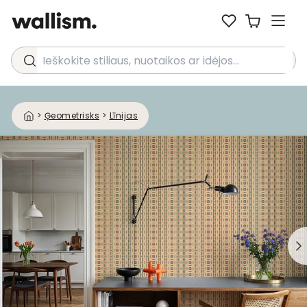
Ieškokite stiliaus, nuotaikos ar idėjos...
>
Ģeometrisks
>
Līnijas