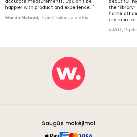
accurate measurements. Couldn’t be
beautiful, h
happier with product and experience. "
the “library
home office
Martin McLeod
,
14 prieš kelias valandas
my room of d
GAYLE
,
16 pri
Saugūs mokėjimai