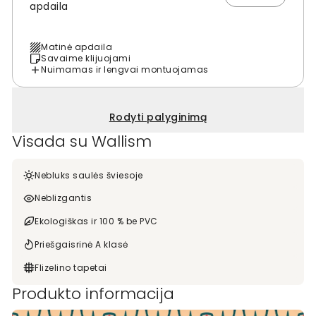
apdaila
Matinė apdaila
Savaime klijuojami
Nuimamas ir lengvai montuojamas
Rodyti palyginimą
Visada su Wallism
Nebluks saulės šviesoje
Neblizgantis
Ekologiškas ir 100 % be PVC
Priešgaisrinė A klasė
Flizelino tapetai
Produkto informacija