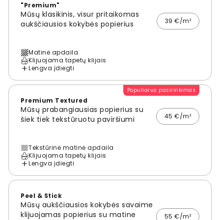
"Premium"
Mūsų klasikinis, visur pritaikomas
39 €/m²
aukščiausios kokybės popierius
Matinė apdaila
Klijuojama tapetų klijais
Lengva įdiegti
Populiarus pasirinkimas
Premium Textured
Mūsų prabangiausias popierius su
45 €/m²
šiek tiek tekstūruotu paviršiumi
Tekstūrinė matinė apdaila
Klijuojama tapetų klijais
Lengva įdiegti
Peel & Stick
Mūsų aukščiausios kokybės savaime
klijuojamas popierius su matine
55 €/m²