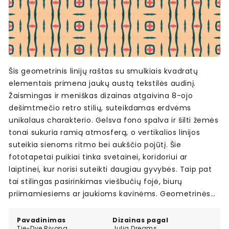
Šis geometrinis linijų raštas su smulkiais kvadratų
elementais primena jaukų austą tekstilės audinį.
Žaismingas ir meniškas dizainas atgaivina 8-ojo
dešimtmečio retro stilių, suteikdamas erdvėms
unikalaus charakterio. Gelsva fono spalva ir šilti žemės
tonai sukuria ramią atmosferą, o vertikalios linijos
suteikia sienoms ritmo bei aukščio pojūtį. Šie
fototapetai puikiai tinka svetainei, koridoriui ar
laiptinei, kur norisi suteikti daugiau gyvybės. Taip pat
tai stilingas pasirinkimas viešbučių fojė, biurų
priimamiesiems ar jaukioms kavinėms. Geometrinės
formos ir tekstūrinis vaizdas sukuria įdomų akcentą,
kuris lengvai įsilieja į modernų interjerą.
Pavadinimas
Dizainas pagal
Tie-Dye Rivona
Julia Dreams