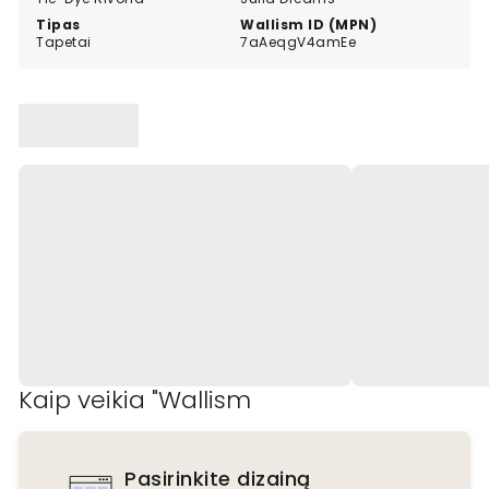
Tipas
Wallism ID (MPN)
Tapetai
7aAeqgV4amEe
Kaip veikia "Wallism
Pasirinkite dizainą