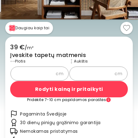
Daugiau kaip tai
39 €
/
m²
Įveskite tapetų matmenis
Plotis
Aukštis
cm
cm
Rodyti kainą ir pritaikyti
Pridėkite 7-10 cm papildomos paraštės
Pagaminta Švedijoje
30 dienų pinigų grąžinimo garantija
Nemokamas pristatymas