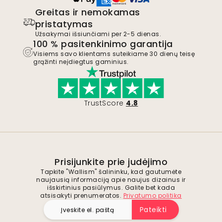
Greitas ir nemokamas
pristatymas
Užsakymai išsiunčiami per 2-5 dienas.
100 % pasitenkinimo garantija
Visiems savo klientams suteikiame 30 dienų teisę
grąžinti neįdiegtus gaminius.
TrustScore
4.8
Prisijunkite prie judėjimo
Tapkite "Wallism" šalininku, kad gautumėte
naujausią informaciją apie naujus dizainus ir
išskirtinius pasiūlymus. Galite bet kada
atsisakyti prenumeratos.
Privatumo politika
Pateikti