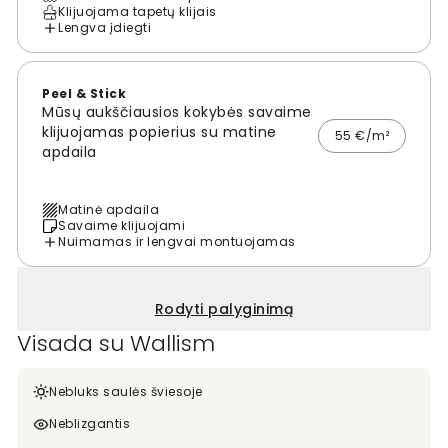
Klijuojama tapetų klijais
Lengva įdiegti
Peel & Stick
Mūsų aukščiausios kokybės savaime
klijuojamas popierius su matine
55 €/m²
apdaila
Matinė apdaila
Savaime klijuojami
Nuimamas ir lengvai montuojamas
Rodyti palyginimą
Visada su Wallism
Nebluks saulės šviesoje
Neblizgantis