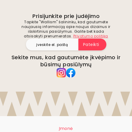
Prisijunkite prie judėjimo
Tapkite "Wallism" šalininku, kad gautumėte
naujausią informaciją apie naujus dizainus ir
išskirtinius pasiūlymus. Galite bet kada
atsisakyti prenumeratos.
Privatumo politika
Pateikti
Sekite mus, kad gautumėte įkvėpimo ir
būsimų pasiūlymų
Įmonė