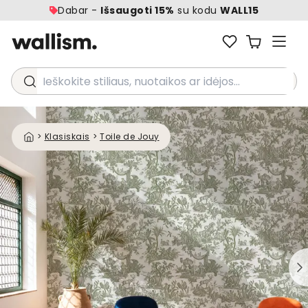
Dabar -
Išsaugoti 15%
su kodu
WALL15
Ieškokite stiliaus, nuotaikos ar idėjos...
>
Klasiskais
>
Toile de Jouy