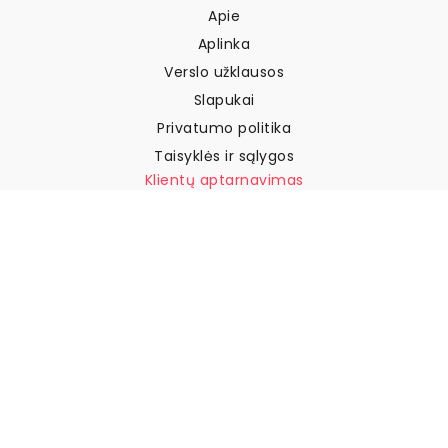
Apie
Aplinka
Verslo užklausos
Slapukai
Privatumo politika
Taisyklės ir sąlygos
Klientų aptarnavimas
Susisiekite su mumis
Grąžinimai ir kompensacijos
Pristatymas
Kaip išmatuoti sieną
Kaip pakabinti tapetus
Kaip įdiegti savaime
klijuojamus
DUK
Tapetų straipsniai