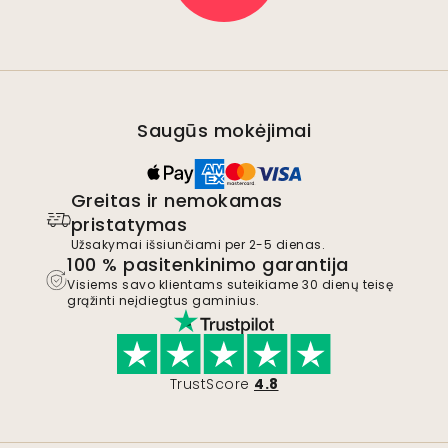
Saugūs mokėjimai
Greitas ir nemokamas
pristatymas
Užsakymai išsiunčiami per 2-5 dienas.
100 % pasitenkinimo garantija
Visiems savo klientams suteikiame 30 dienų teisę
grąžinti neįdiegtus gaminius.
TrustScore
4.8