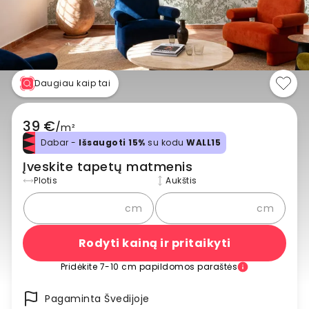
Daugiau kaip tai
39 €
/
m²
Dabar -
Išsaugoti 15%
su kodu
WALL15
Įveskite tapetų matmenis
Plotis
Aukštis
cm
cm
Rodyti kainą ir pritaikyti
Pridėkite 7-10 cm papildomos paraštės
Pagaminta Švedijoje