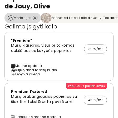
de Jouy, Olive
Variacijos (9)
Patinated Linen Toile de Jouy, Terracot
Galima įsigyti kaip
"Premium"
Mūsų klasikinis, visur pritaikomas
39 €/m²
aukščiausios kokybės popierius
Matinė apdaila
Klijuojama tapetų klijais
Lengva įdiegti
Populiarus pasirinkimas
Premium Textured
Mūsų prabangiausias popierius su
45 €/m²
šiek tiek tekstūruotu paviršiumi
Tekstūrinė matinė apdaila