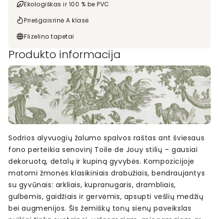
Ekologiškas ir 100 % be PVC
Priešgaisrinė A klasė
Flizelino tapetai
Produkto informacija
Sodrios alyvuogių žalumo spalvos raštas ant šviesaus
fono perteikia senovinį Toile de Jouy stilių – gausiai
dekoruotą, detalų ir kupiną gyvybės. Kompozicijoje
matomi žmonės klasikiniais drabužiais, bendraujantys
su gyvūnais: arkliais, kupranugaris, drambliais,
gulbėmis, gaidžiais ir gervėmis, apsupti vešlių medžių
bei augmenijos. Šis žemiškų tonų sienų paveikslas