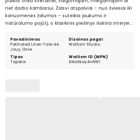
puikiai tinka svetainei, valgomajam, miegamajam ar
net darbo kambariui. Žalsvi atspalviai – nuo šviesiai iki
kariuomenės žalumos – suteikia jaukumo ir
natūralumo pojūtį, o klasikinis piešinys išskiria interjerą
subtiliu, išskirtiniu stiliumi.
Pavadinimas
Dizainas pagal
Patinated Linen Toile de
Wallism Studio
Jouy, Olive
Tipas
Wallism ID (MPN)
Tapetai
9Na6kay4nNW1