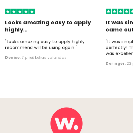
Looks amazing easy to apply
It was si
highly…
came ou
"Looks amazing easy to apply highly
"It was simp
recommend will be using again "
perfectly! T
was excellen
Denise
,
7 prieš kelias valandas
Deringer
,
22 