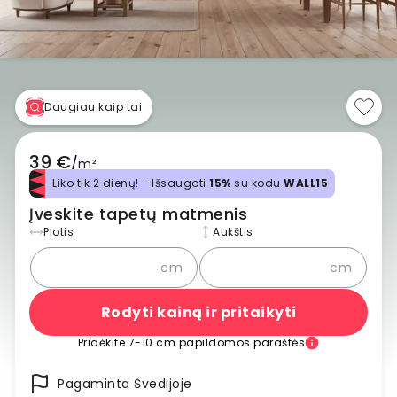
Daugiau kaip tai
39 €
/
m²
Liko tik 2 dienų! - Išsaugoti
15%
su kodu
WALL15
Įveskite tapetų matmenis
Plotis
Aukštis
cm
cm
Rodyti kainą ir pritaikyti
Pridėkite 7-10 cm papildomos paraštės
Pagaminta Švedijoje