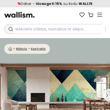
Dabar -
Išsaugoti 15%
su kodu
WALL15
Ieškokite stiliaus, nuotaikos ar idėjos...
>
Māksla
>
Abstrakts