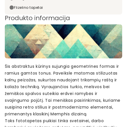
Flizelino tapetai
Produkto informacija
Šis abstraktus kūrinys sujungia geometrines formas ir
ramius gamtos tonus. Paveiksle matomas stilizuotas
kalnų peizažas, sukurtas naudojant trikampių raštą ir
koliažo techniką. Vyraujančios turkio, melsvos bei
žemiškos spalvos suteikia erdvei ramybės ir
svajingumo pojūtį. Tai meniškas pasirinkimas, kuriame
susipina retro stilius ir postmodernizmo elementai,
primenantys klasikinį Memphis dizainą.
Toks fototapetas puikiai tinka svetainei, darbo