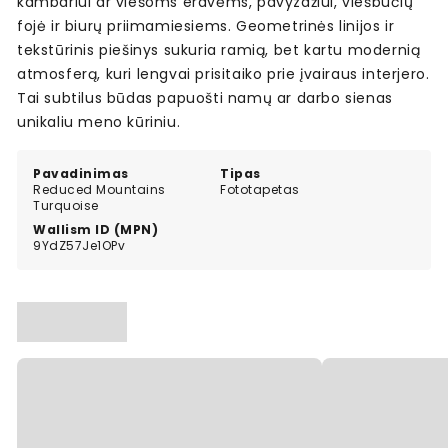
kambariui ar viešoms erdvėms, pavyzdžiui, viešbučių
fojė ir biurų priimamiesiems. Geometrinės linijos ir
tekstūrinis piešinys sukuria ramią, bet kartu modernią
atmosferą, kuri lengvai prisitaiko prie įvairaus interjero.
Tai subtilus būdas papuošti namų ar darbo sienas
unikaliu meno kūriniu.
Pavadinimas
Tipas
Reduced Mountains
Fototapetas
Turquoise
Wallism ID (MPN)
9YdZ57Je1OPv