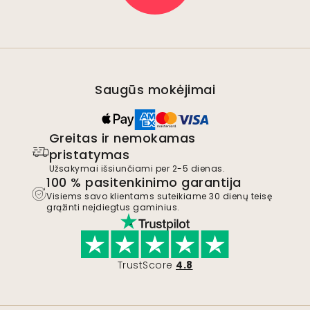
Saugūs mokėjimai
Greitas ir nemokamas
pristatymas
Užsakymai išsiunčiami per 2-5 dienas.
100 % pasitenkinimo garantija
Visiems savo klientams suteikiame 30 dienų teisę
grąžinti neįdiegtus gaminius.
TrustScore
4.8