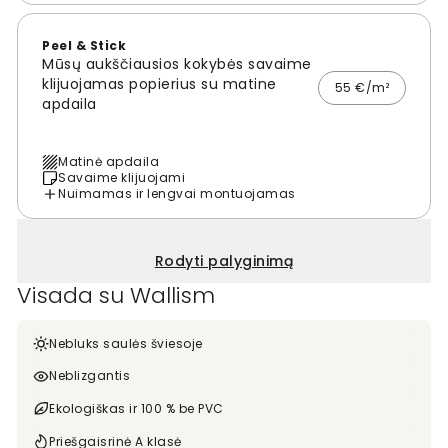
Peel & Stick
Mūsų aukščiausios kokybės savaime
klijuojamas popierius su matine
55 €/m²
apdaila
Matinė apdaila
Savaime klijuojami
Nuimamas ir lengvai montuojamas
Rodyti palyginimą
Visada su Wallism
Nebluks saulės šviesoje
Neblizgantis
Ekologiškas ir 100 % be PVC
Priešgaisrinė A klasė