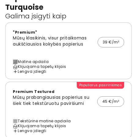
Turquoise
Galima įsigyti kaip
"Premium"
Mūsų klasikinis, visur pritaikomas
39 €/m²
aukščiausios kokybės popierius
Matinė apdaila
Klijuojama tapetų klijais
Lengva įdiegti
Populiarus pasirinkimas
Premium Textured
Mūsų prabangiausias popierius su
45 €/m²
šiek tiek tekstūruotu paviršiumi
Tekstūrinė matinė apdaila
Klijuojama tapetų klijais
Lengva įdiegti