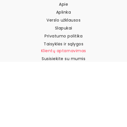
Apie
Aplinka
Verslo užklausos
Slapukai
Privatumo politika
Taisyklės ir sąlygos
Klientų aptarnavimas
Susisiekite su mumis
Grąžinimai ir kompensacijos
Pristatymas
Kaip išmatuoti sieną
Kaip pakabinti tapetus
Kaip įdiegti savaime
klijuojamus
DUK
Tapetų straipsniai