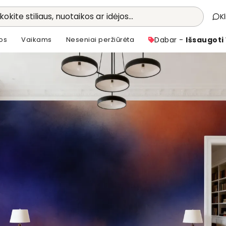
kokite stiliaus, nuotaikos ar idėjos...
K
os
Vaikams
Neseniai peržiūrėta
Dabar -
Išsaugoti