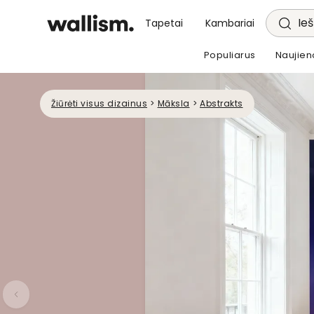
Ieš
Tapetai
Kambariai
Populiarus
Naujien
Žiūrėti visus dizainus
>
Māksla
>
Abstrakts