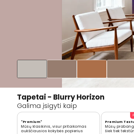
Tapetai - Blurry Horizon
Galima įsigyti kaip
"Premium"
Premium Text
Mūsų klasikinis, visur pritaikomas
Mūsų prabangi
aukščiausios kokybės popierius
šiek tiek tekst