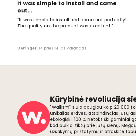
It was simple to install and came
out…
"It was simple to install and came out perfectly!
The quality on the product was excellent "
Deringer
,
14 prieš kelias valandas
Kūrybinė revoliucija s
"Wallism" siūlo daugiau kaip 20 000 
unikalias erdves, atspindinčias jūsų as
ekologiški, 100 % netoksiški gaminia
kad puikiai tiktų prie jūsų sienų. Mė
užsakymų pristatymu ir atraskite tobu