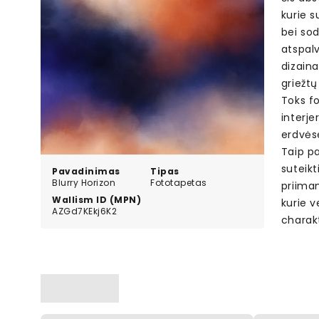
kurie s
bei sod
atspalv
dizaina
griežt
Toks fo
interje
erdvės
Taip pa
suteik
Pavadinimas
Tipas
Blurry Horizon
Fototapetas
priima
Wallism ID (MPN)
kurie 
AZGd7KEkj6K2
charakt