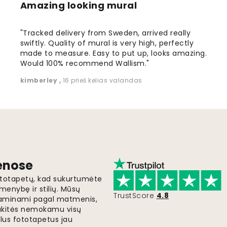
Amazing looking mural
"Tracked delivery from Sweden, arrived really
swiftly. Quality of mural is very high, perfectly
made to measure. Easy to put up, looks amazing.
Would 100% recommend Wallism."
kimberley
,
16 prieš kelias valandas
ienose
fototapetų, kad sukurtumėte
menybę ir stilių. Mūsų
TrustScore
4.8
i gaminami pagal matmenis,
gaukitės nemokamu visų
lus fototapetus jau