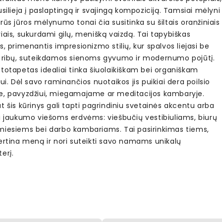
usilieja į paslaptingą ir svajingą kompoziciją. Tamsiai mėlyni
rūs jūros mėlynumo tonai čia susitinka su šiltais oranžiniais
iais, sukurdami gilų, menišką vaizdą. Tai tapybiškas
s, primenantis impresionizmo stilių, kur spalvos liejasi be
ų ribų, suteikdamos sienoms gyvumo ir modernumo pojūtį.
totapetas idealiai tinka šiuolaikiškam bei organiškam
rui. Dėl savo raminančios nuotaikos jis puikiai dera poilsio
e, pavyzdžiui, miegamajame ar meditacijos kambaryje.
t šis kūrinys gali tapti pagrindiniu svetainės akcentu arba
ti jaukumo viešoms erdvėms: viešbučių vestibiuliams, biurų
miesiems bei darbo kambariams. Tai pasirinkimas tiems,
vertina meną ir nori suteikti savo namams unikalų
erį.