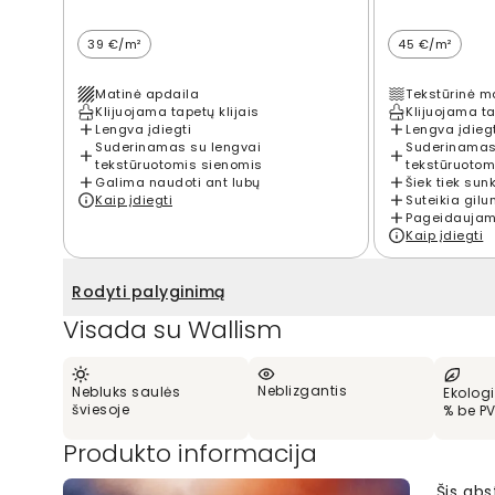
39 €/m²
45 €/m²
Matinė apdaila
Tekstūrinė m
Klijuojama tapetų klijais
Klijuojama ta
Lengva įdiegti
Lengva įdieg
Suderinamas su lengvai
Suderinamas
tekstūruotomis sienomis
tekstūruotom
Galima naudoti ant lubų
Šiek tiek sun
Kaip įdiegti
Suteikia gilu
Pageidaujama
Kaip įdiegti
Rodyti palyginimą
Visada su Wallism
Neblizgantis
Nebluks saulės
Ekologi
šviesoje
% be P
Produkto informacija
Šis abs