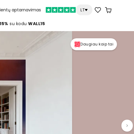
lientų aptarnavimas
LT
 15%
su kodu
WALL15
Daugiau kaip tai