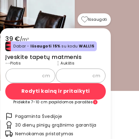
Išsaugoti
39 €
/
m²
Dabar -
Išsaugoti 15%
su kodu
WALL15
Įveskite tapetų matmenis
Plotis
Aukštis
cm
cm
Rodyti kainą ir pritaikyti
Pridėkite 7-10 cm papildomos paraštės
Pagaminta Švedijoje
30 dienų pinigų grąžinimo garantija
Nemokamas pristatymas