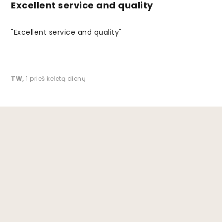
Excellent service and quality
"Excellent service and quality"
TW
,
1 prieš keletą dienų