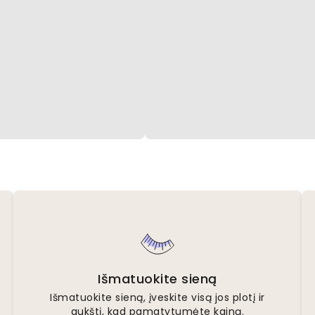
Išmatuokite sieną
Išmatuokite sieną, įveskite visą jos plotį ir
aukštį, kad pamatytumėte kainą.