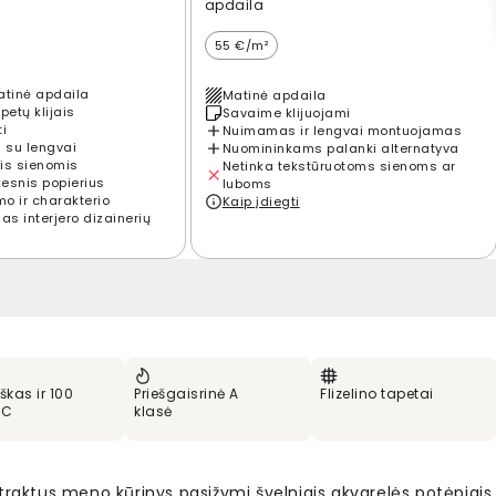
apdaila
55 €/m²
atinė apdaila
Matinė apdaila
petų klijais
Savaime klijuojami
ti
Nuimamas ir lengvai montuojamas
 su lengvai
Nuomininkams palanki alternatyva
is sienomis
Netinka tekstūruotoms sienoms ar
kesnis popierius
luboms
mo ir charakterio
Kaip įdiegti
s interjero dizainerių
škas ir 100
Priešgaisrinė A
Flizelino tapetai
VC
klasė
traktus meno kūrinys pasižymi švelniais akvarelės potėpiais