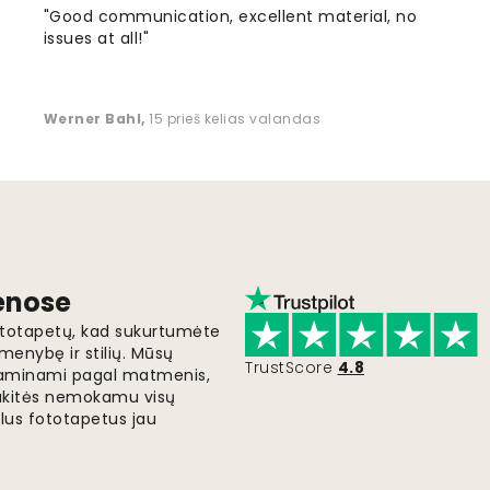
"Good communication, excellent material, no
issues at all!"
Werner Bahl
,
15 prieš kelias valandas
ienose
fototapetų, kad sukurtumėte
menybę ir stilių. Mūsų
TrustScore
4.8
i gaminami pagal matmenis,
gaukitės nemokamu visų
lus fototapetus jau