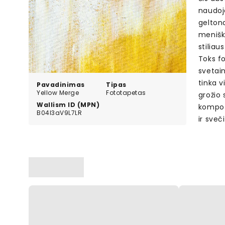
naudoja
geltona
menišk
stiliau
Toks fo
svetain
tinka 
Pavadinimas
Tipas
Yellow Merge
Fototapetas
grožio
Wallism ID (MPN)
kompozi
B04l3aV9L7LR
ir sveč