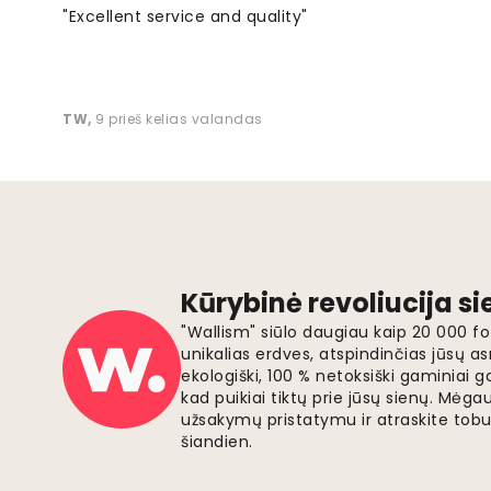
"Excellent service and quality"
TW
,
9 prieš kelias valandas
Kūrybinė revoliucija s
"Wallism" siūlo daugiau kaip 20 000 
unikalias erdves, atspindinčias jūsų as
ekologiški, 100 % netoksiški gaminia
kad puikiai tiktų prie jūsų sienų. Mė
užsakymų pristatymu ir atraskite tobu
šiandien.