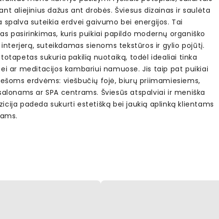
nt aliejinius dažus ant drobės. Šviesus dizainas ir saulėta
 spalva suteikia erdvei gaivumo bei energijos. Tai
as pasirinkimas, kuris puikiai papildo modernų organiško
s interjerą, suteikdamas sienoms tekstūros ir gylio pojūtį.
totapetas sukuria pakilią nuotaiką, todėl idealiai tinka
ei ar meditacijos kambariui namuose. Jis taip pat puikiai
viešoms erdvėms: viešbučių fojė, biurų priimamiesiems,
 salonams ar SPA centrams. Šviesūs atspalviai ir meniška
cija padeda sukurti estetišką bei jaukią aplinką klientams
iams.