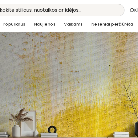
kokite stiliaus, nuotaikos ar idėjos...
K
Populiarus
Naujienos
Vaikams
Neseniai peržiūrėta