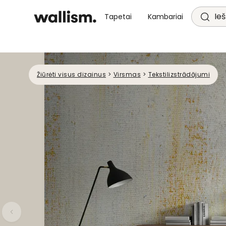
Ieš
Tapetai
Kambariai
Žiūrėti visus dizainus
>
Virsmas
>
Tekstilizstrādājumi