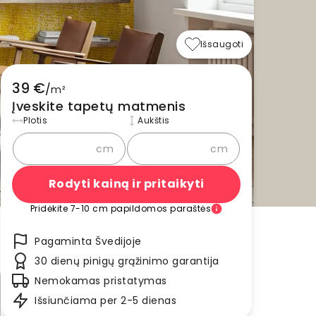
Išsaugoti
39 €
/
m²
Įveskite tapetų matmenis
Plotis
Aukštis
cm
cm
Rodyti kainą ir pritaikyti
Pridėkite 7-10 cm papildomos paraštės
Pagaminta Švedijoje
30 dienų pinigų grąžinimo garantija
Nemokamas pristatymas
Išsiunčiama per 2-5 dienas