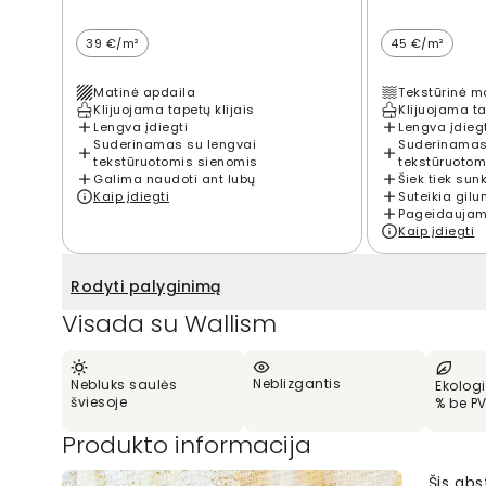
39 €/m²
45 €/m²
Matinė apdaila
Tekstūrinė m
Klijuojama tapetų klijais
Klijuojama ta
Lengva įdiegti
Lengva įdieg
Suderinamas su lengvai
Suderinamas
tekstūruotomis sienomis
tekstūruotom
Galima naudoti ant lubų
Šiek tiek sun
Kaip įdiegti
Suteikia gilu
Pageidaujama
Kaip įdiegti
Rodyti palyginimą
Visada su Wallism
Neblizgantis
Nebluks saulės
Ekologi
šviesoje
% be P
Produkto informacija
Šis abs