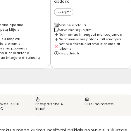
apdaila
55 €/m²
atinė apdaila
Matinė apdaila
petų klijais
Savaime klijuojami
ti
Nuimamas ir lengvai montuojamas
 su lengvai
Nuomininkams palanki alternatyva
is sienomis
Netinka tekstūruotoms sienoms ar
kesnis popierius
luboms
mo ir charakterio
Kaip įdiegti
s interjero dizainerių
škas ir 100
Priešgaisrinė A
Flizelino tapetai
VC
klasė
traktus meno kūrinys pasižymi ryškiais potėpiais, sukurtais