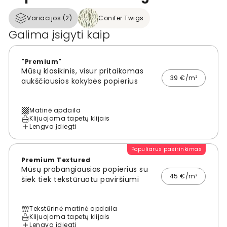
Variacijos (2)
Conifer Twigs
Galima įsigyti kaip
"Premium"
Mūsų klasikinis, visur pritaikomas
39 €/m²
aukščiausios kokybės popierius
Matinė apdaila
Klijuojama tapetų klijais
Lengva įdiegti
Populiarus pasirinkimas
Premium Textured
Mūsų prabangiausias popierius su
45 €/m²
šiek tiek tekstūruotu paviršiumi
Tekstūrinė matinė apdaila
Klijuojama tapetų klijais
Lengva įdiegti