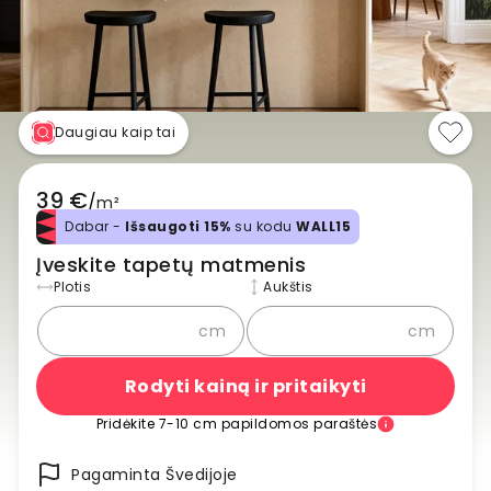
Daugiau kaip tai
39 €
/
m²
Dabar -
Išsaugoti 15%
su kodu
WALL15
Įveskite tapetų matmenis
Plotis
Aukštis
cm
cm
Rodyti kainą ir pritaikyti
Pridėkite 7-10 cm papildomos paraštės
Pagaminta Švedijoje