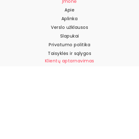
Įmonė
Apie
Aplinka
Verslo užklausos
Slapukai
Privatumo politika
Taisyklės ir sąlygos
Klientų aptarnavimas
Susisiekite su mumis
Grąžinimai ir kompensacijos
Pristatymas
Kaip išmatuoti sieną
Kaip pakabinti tapetus
Kaip įdiegti savaime
klijuojamus
DUK
Tapetų straipsniai