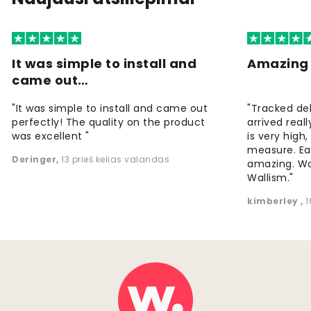
It was simple to install and
Amazing 
came out…
"It was simple to install and came out
"Tracked de
perfectly! The quality on the product
arrived reall
was excellent "
is very high
measure. Eas
Deringer
,
13 prieš kelias valandas
amazing. W
Wallism."
kimberley
,
1