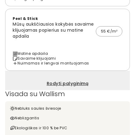
Peel & Stick
Mūsų aukščiausios kokybės savaime
klijuojamas popierius su matine
55 €/m²
apdaila
Matinė apdaila
Savaime klijuojami
Nuimamas ir lengvai montuojamas
Rodyti palyginimą
Visada su Wallism
Nebluks saulės šviesoje
Neblizgantis
Ekologiškas ir 100 % be PVC