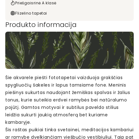
Priešgaisrinė A klasė
Flizelino tapetai
Produkto informacija
Šie akvarele piešti fototapetai vaizduoja grakščias
spygliuočių šakeles ir lapus tamsiame fone. Meninis
piešinys sukurtas naudojant žemiškas spalvas ir žalius
tonus, kurie suteikia erdvei ramybės bei natūralumo
pojūtį. Gamtos motyvai ir subtilus paveldo stilius
leidžia sukurti jaukią atmosferą bet kuriame
kambaryje.
Šis raštas puikiai tinka svetainei, meditacijos kambariui
ar ramybe dvelkiančiam viešbučio vestibiuliui. Taip pat