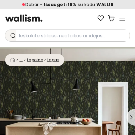
Dabar -
Išsaugoti 15%
su kodu
WALL15
Ieškokite stiliaus, nuotaikos ar idėjos...
>
...
>
Lapotne
>
Lapas