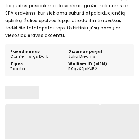
tai puikus pasirinkimas kavinėms, grožio salonams ar
SPA erdvėms, kur siekiama sukurti atpalaiduojančią
aplinką. Žalios spalvos lapija atrodo itin tikroviškai,
todėl šie fototapetai taps išskirtiniu jūsų namų ar
viešosios erdvės akcentu.
Pavadinimas
Dizainas pagal
Conifer Twigs Dark
Julia Dreams
Tipas
Wallism ID (MPN)
Tapetai
B0qvX2jaKJ52