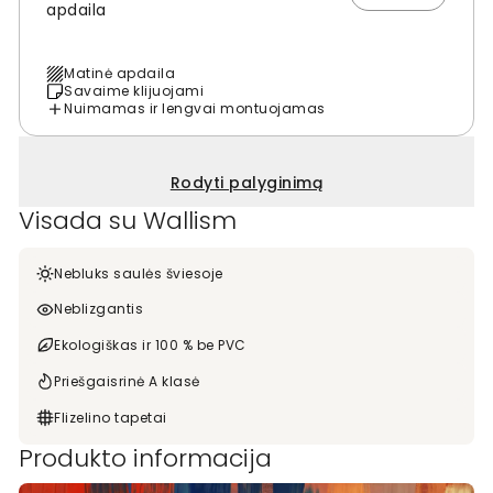
apdaila
Matinė apdaila
Savaime klijuojami
Nuimamas ir lengvai montuojamas
Rodyti palyginimą
Visada su Wallism
Nebluks saulės šviesoje
Neblizgantis
Ekologiškas ir 100 % be PVC
Priešgaisrinė A klasė
Flizelino tapetai
Produkto informacija