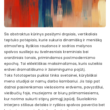
Šis abstraktus kūrinys pasižymi drąsiais, vertikaliais
teptuko potėpiais, kurie sukuria dinamišką ir menišką
atmosferą. Ryškios raudonos ir sodrios mėlynos
spalvos susilieja su švelnesniais kreminiais bei
oranžiniais tonais, primindamos postmodernizmo
epochą. Tai eklektiškas maksimalizmas, kuris suteikia
erdvei dramatiškumo ir žaismingumo pojūtį.
Toks fototapetas puikiai tinka svetainei, kūrybiškai
meno studijai ar namų darbo kambariui. Jis taip pat
dažnai pasirenkamas viešosioms erdvėms, pavyzdžiui,
viešbučių fojė, muziejams ar biurų priimamiesiems,
kur norima sukurti stiprų pirmąjį įspūdį. Šiuolaikinio
interjero stiliaus detalės ir ryškios spalvos paverčia bet