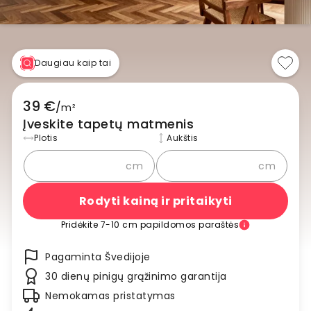
Daugiau kaip tai
39 €
/
m²
Įveskite tapetų matmenis
Plotis
Aukštis
cm
cm
Rodyti kainą ir pritaikyti
Pridėkite 7-10 cm papildomos paraštės
Pagaminta Švedijoje
30 dienų pinigų grąžinimo garantija
Nemokamas pristatymas