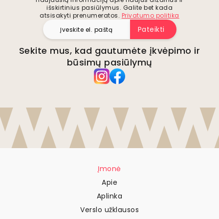
išskirtinius pasiūlymus. Galite bet kada
atsisakyti prenumeratos.
Privatumo politika
Pateikti
Sekite mus, kad gautumėte įkvėpimo ir
būsimų pasiūlymų
Įmonė
Apie
Aplinka
Verslo užklausos