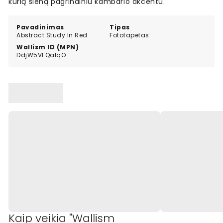
kurią sieną pagrindiniu kambario akcentu.
Pavadinimas
Tipas
Abstract Study In Red
Fototapetas
Wallism ID (MPN)
DdjW5VEQalqO
Kaip veikia "Wallism