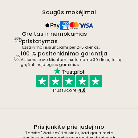
Saugūs mokėjimai
Greitas ir nemokamas
pristatymas
Užsakymai išsiunčiami per 2-5 dienas.
100 % pasitenkinimo garantija
Visiems savo klientams suteikiame 30 dienų teisę
grąžinti neįdiegtus gaminius.
TrustScore
4.8
Prisijunkite prie judėjimo
Tapkite "Wallism" šalininku, kad gautumėte
naujausią informaciją apie naujus dizainus ir