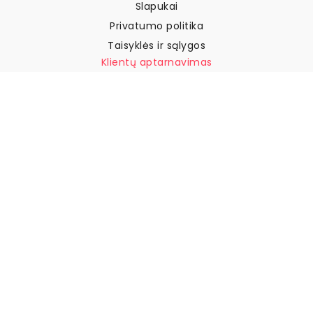
Slapukai
Privatumo politika
Taisyklės ir sąlygos
Klientų aptarnavimas
Susisiekite su mumis
Grąžinimai ir kompensacijos
Pristatymas
Kaip išmatuoti sieną
Kaip pakabinti tapetus
Kaip įdiegti savaime
klijuojamus
DUK
Tapetų straipsniai
Pasirinkite savo vietą
Slapukų nustatymų tvarkymas