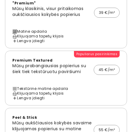
"Premium"
Mūsų klasikinis, visur pritaikomas
39 €/m²
aukščiausios kokybės popierius
Matinė apdaila
Klijuojama tapetų klijais
Lengva įdiegti
Populiarus pasirinkimas
Premium Textured
Mūsų prabangiausias popierius su
45 €/m²
šiek tiek tekstūruotu paviršiumi
Tekstūrinė matinė apdaila
Klijuojama tapetų klijais
Lengva įdiegti
Peel & Stick
Mūsų aukščiausios kokybės savaime
klijuojamas popierius su matine
55 €/m²