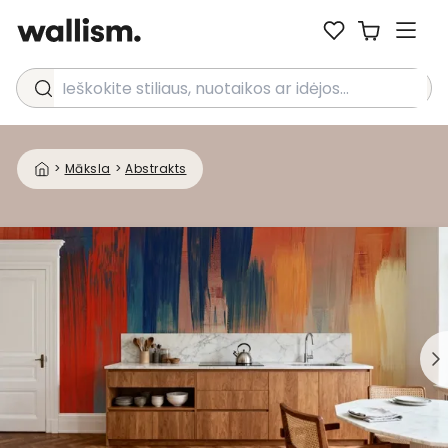
Ieškokite stiliaus, nuotaikos ar idėjos...
>
Māksla
>
Abstrakts