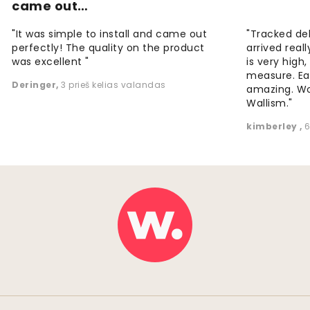
came out…
"It was simple to install and came out
"Tracked de
perfectly! The quality on the product
arrived reall
was excellent "
is very high
measure. Eas
Deringer
,
3 prieš kelias valandas
amazing. W
Wallism."
kimberley
,
6