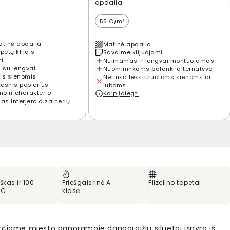
apdaila
55 €/m²
atinė apdaila
Matinė apdaila
petų klijais
Savaime klijuojami
ti
Nuimamas ir lengvai montuojamas
 su lengvai
Nuomininkams palanki alternatyva
is sienomis
Netinka tekstūruotoms sienoms ar
kesnis popierius
luboms
mo ir charakterio
Kaip įdiegti
s interjero dizainerių
škas ir 100
Priešgaisrinė A
Flizelino tapetai
VC
klasė
kčiame miesto panoramoje dangoraižių siluetai išnyra iš