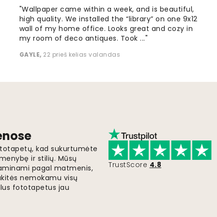
"Wallpaper came within a week, and is beautiful,
high quality. We installed the “library” on one 9x12
wall of my home office. Looks great and cozy in
my room of deco antiques. Took ..."
GAYLE
,
22 prieš kelias valandas
ienose
fototapetų, kad sukurtumėte
menybę ir stilių. Mūsų
TrustScore
4.8
i gaminami pagal matmenis,
gaukitės nemokamu visų
lus fototapetus jau