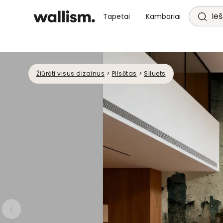
Ieš
Tapetai
Kambariai
Žiūrėti visus dizainus
>
Pilsētas
>
Siluets