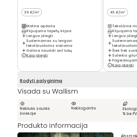
39 €/m²
45 €/m²
Matinė apdaila
Tekstūrinė m
Klijuojama tapetų klijais
Klijuojama ta
Lengva įdiegti
Lengva įdieg
Suderinamas su lengvai
Suderinamas
tekstūruotomis sienomis
tekstūruotom
Galima naudoti ant lubų
Šiek tiek sun
Kaip įdiegti
Suteikia gilu
Pageidaujama
Kaip įdiegti
Rodyti palyginimą
Visada su Wallism
Neblizgantis
Nebluks saulės
Ekologi
šviesoje
% be P
Produkto informacija
Abstra