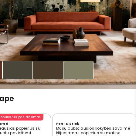
cape
Populiarus pasirinkimas
ured
Peel & Stick
ausias popierius su
Mūsų aukščiausios kokybės savaime
ūruotu paviršiumi
klijuojamas popierius su matine