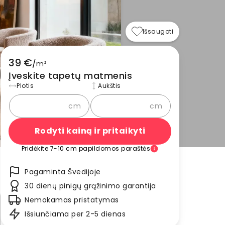
Išsaugoti
39 €
/
m²
Įveskite tapetų matmenis
Plotis
Aukštis
cm
cm
Rodyti kainą ir pritaikyti
Pridėkite 7-10 cm papildomos paraštės
Pagaminta Švedijoje
30 dienų pinigų grąžinimo garantija
Nemokamas pristatymas
Išsiunčiama per 2-5 dienas