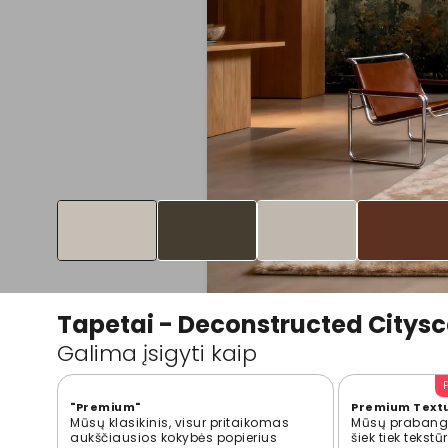
Tapetai - Deconstructed Citys
Galima įsigyti kaip
"Premium"
Premium Text
Mūsų klasikinis, visur pritaikomas
Mūsų prabangi
aukščiausios kokybės popierius
šiek tiek tekst