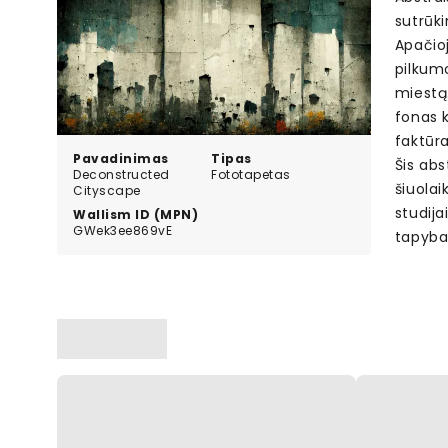
sutrūki
Apačioj
pilkum
miestą.
fonas k
faktūra
Pavadinimas
Tipas
Šis abs
Deconstructed
Fototapetas
šiuolai
Cityscape
studija
Wallism ID (MPN)
GWek3ee869vE
tapyba 