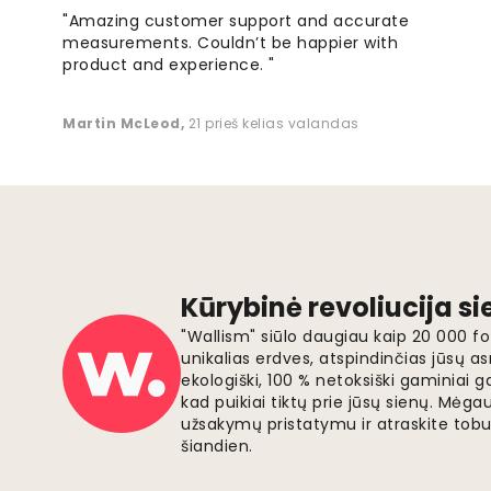
"Amazing customer support and accurate
measurements. Couldn’t be happier with
product and experience. "
Martin McLeod
,
21 prieš kelias valandas
Kūrybinė revoliucija s
"Wallism" siūlo daugiau kaip 20 000 
unikalias erdves, atspindinčias jūsų as
ekologiški, 100 % netoksiški gaminia
kad puikiai tiktų prie jūsų sienų. Mė
užsakymų pristatymu ir atraskite tobu
šiandien.