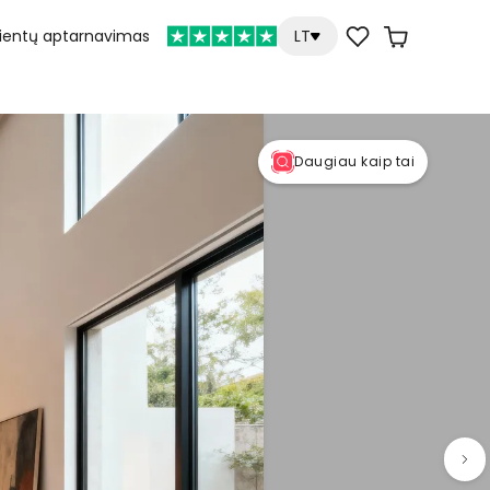
lientų aptarnavimas
LT
Daugiau kaip tai