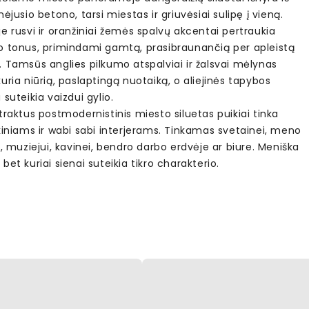
nėjusio betono, tarsi miestas ir griuvėsiai sulipę į vieną.
e rusvi ir oranžiniai žemės spalvų akcentai pertraukia
o tonus, primindami gamtą, prasibraunančią per apleistą
 Tamsūs anglies pilkumo atspalviai ir žalsvai mėlynas
uria niūrią, paslaptingą nuotaiką, o aliejinės tapybos
 suteikia vaizdui gylio.
traktus postmodernistinis miesto siluetas puikiai tinka
kiniams ir wabi sabi interjerams. Tinkamas svetainei, meno
i, muziejui, kavinei, bendro darbo erdvėje ar biure. Meniška
bet kuriai sienai suteikia tikro charakterio.