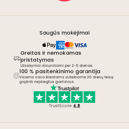
Saugūs mokėjimai
Greitas ir nemokamas
pristatymas
Užsakymai išsiunčiami per 2-5 dienas.
100 % pasitenkinimo garantija
Visiems savo klientams suteikiame 30 dienų teisę
grąžinti neįdiegtus gaminius.
TrustScore
4.8