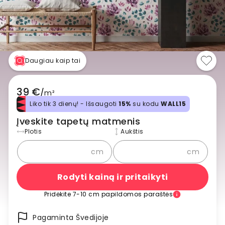
Daugiau kaip tai
39 €
/
m²
Liko tik 3 dienų! - Išsaugoti
15%
su kodu
WALL15
Įveskite tapetų matmenis
Plotis
Aukštis
cm
cm
Rodyti kainą ir pritaikyti
Pridėkite 7-10 cm papildomos paraštės
Pagaminta Švedijoje