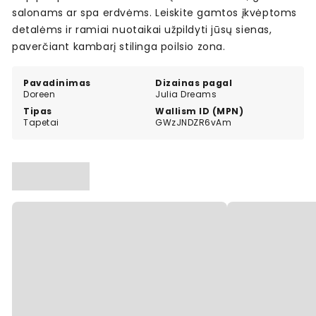
salonams ar spa erdvėms. Leiskite gamtos įkvėptoms
detalėms ir ramiai nuotaikai užpildyti jūsų sienas,
paverčiant kambarį stilinga poilsio zona.
Pavadinimas
Dizainas pagal
Doreen
Julia Dreams
Tipas
Wallism ID (MPN)
Tapetai
GWzJNDZR6vAm