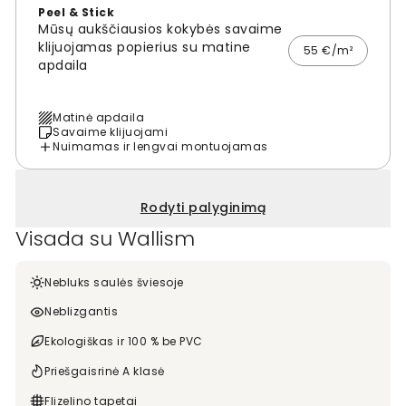
Peel & Stick
Mūsų aukščiausios kokybės savaime
klijuojamas popierius su matine
55 €/m²
apdaila
Matinė apdaila
Savaime klijuojami
Nuimamas ir lengvai montuojamas
Rodyti palyginimą
Visada su Wallism
Nebluks saulės šviesoje
Neblizgantis
Ekologiškas ir 100 % be PVC
Priešgaisrinė A klasė
Flizelino tapetai