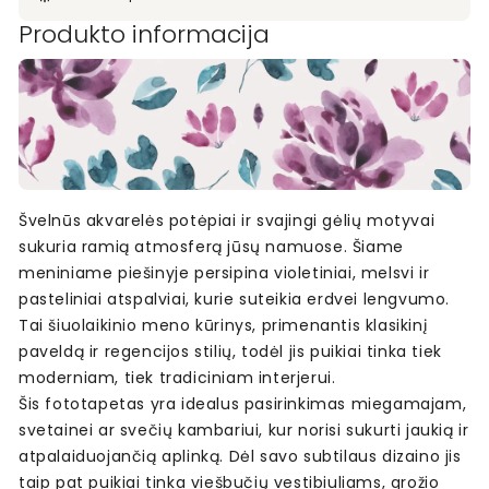
Produkto informacija
Švelnūs akvarelės potėpiai ir svajingi gėlių motyvai
sukuria ramią atmosferą jūsų namuose. Šiame
meniniame piešinyje persipina violetiniai, melsvi ir
pasteliniai atspalviai, kurie suteikia erdvei lengvumo.
Tai šiuolaikinio meno kūrinys, primenantis klasikinį
paveldą ir regencijos stilių, todėl jis puikiai tinka tiek
moderniam, tiek tradiciniam interjerui.
Šis fototapetas yra idealus pasirinkimas miegamajam,
svetainei ar svečių kambariui, kur norisi sukurti jaukią ir
atpalaiduojančią aplinką. Dėl savo subtilaus dizaino jis
taip pat puikiai tinka viešbučių vestibiuliams, grožio