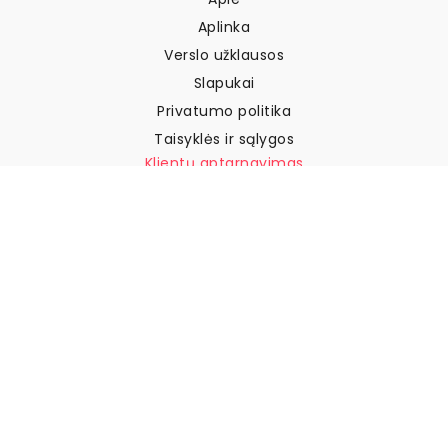
Aplinka
Verslo užklausos
Slapukai
Privatumo politika
Taisyklės ir sąlygos
Klientų aptarnavimas
Susisiekite su mumis
Grąžinimai ir kompensacijos
Pristatymas
Kaip išmatuoti sieną
Kaip pakabinti tapetus
Kaip įdiegti savaime
klijuojamus
DUK
Tapetų straipsniai