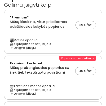
Galima įsigyti kaip
"Premium"
Mūsų klasikinis, visur pritaikomas
39 €/m²
aukščiausios kokybės popierius
Matinė apdaila
Klijuojama tapetų klijais
Lengva įdiegti
Populiarus pasirinkimas
Premium Textured
Mūsų prabangiausias popierius su
45 €/m²
šiek tiek tekstūruotu paviršiumi
Tekstūrinė matinė apdaila
Klijuojama tapetų klijais
Lengva įdiegti