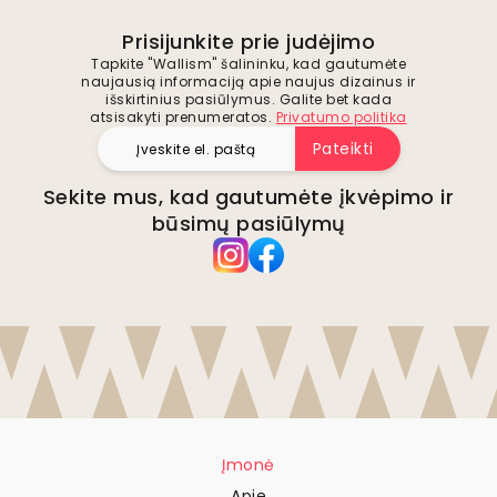
Prisijunkite prie judėjimo
Tapkite "Wallism" šalininku, kad gautumėte
naujausią informaciją apie naujus dizainus ir
išskirtinius pasiūlymus. Galite bet kada
atsisakyti prenumeratos.
Privatumo politika
Pateikti
Sekite mus, kad gautumėte įkvėpimo ir
būsimų pasiūlymų
Įmonė
Apie