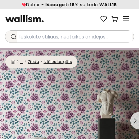
Dabar -
Išsaugoti 15%
su kodu
WALL15
Ieškokite stiliaus, nuotaikos ar idėjos...
>
...
>
Ziedu
>
Iztēles bagāts