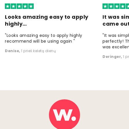
Looks amazing easy to apply
It was si
highly…
came ou
"Looks amazing easy to apply highly
"It was simp
recommend will be using again "
perfectly! T
was excellen
Denise
,
1 prieš keletą dienų
Deringer
,
1 p