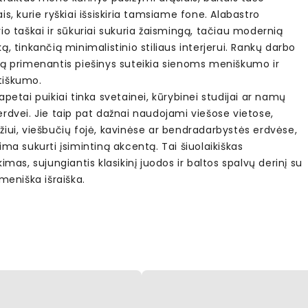
is, kurie ryškiai išsiskiria tamsiame fone. Alabastro
io taškai ir sūkuriai sukuria žaismingą, tačiau modernią
ą, tinkančią minimalistinio stiliaus interjerui. Rankų darbo
rą primenantis piešinys suteikia sienoms meniškumo ir
iškumo.
apetai puikiai tinka svetainei, kūrybinei studijai ar namų
rdvei. Jie taip pat dažnai naudojami viešose vietose,
iui, viešbučių fojė, kavinėse ar bendradarbystės erdvėse,
ima sukurti įsimintiną akcentą. Tai šiuolaikiškas
kimas, sujungiantis klasikinį juodos ir baltos spalvų derinį su
 meniška išraiška.