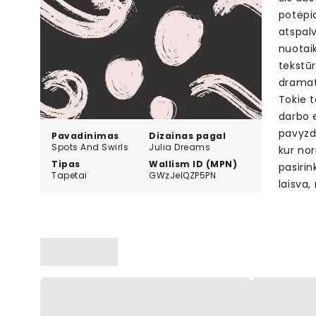
potėpia
atspalv
nuotaik
tekstū
dramat
Tokie t
darbo e
pavyzdž
Pavadinimas
Dizainas pagal
Spots And Swirls
Julia Dreams
kur nor
Tipas
Wallism ID (MPN)
pasirin
Tapetai
GWzJelQZP5PN
laisva,