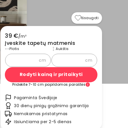
Išsaugoti
39 €
/
m²
Įveskite tapetų matmenis
Plotis
Aukštis
cm
cm
Rodyti kainą ir pritaikyti
Pridėkite 7-10 cm papildomos paraštės
Pagaminta Švedijoje
30 dienų pinigų grąžinimo garantija
Nemokamas pristatymas
Išsiunčiama per 2-5 dienas