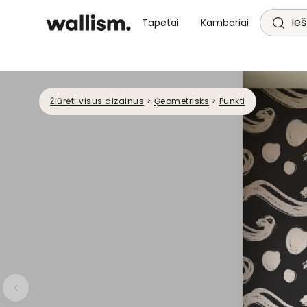
Ieš
Tapetai
Kambariai
Žiūrėti visus dizainus
>
Ģeometrisks
>
Punkti