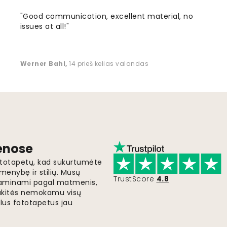
"Good communication, excellent material, no
issues at all!"
Werner Bahl
,
14 prieš kelias valandas
ienose
fototapetų, kad sukurtumėte
menybę ir stilių. Mūsų
TrustScore
4.8
i gaminami pagal matmenis,
gaukitės nemokamu visų
lus fototapetus jau