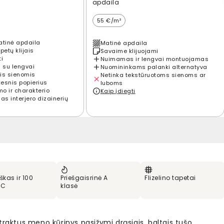
apdaila
55 €/m²
atinė apdaila
Matinė apdaila
petų klijais
Savaime klijuojami
ti
Nuimamas ir lengvai montuojamas
 su lengvai
Nuomininkams palanki alternatyva
is sienomis
Netinka tekstūruotoms sienoms ar
kesnis popierius
luboms
mo ir charakterio
Kaip įdiegti
s interjero dizainerių
škas ir 100
Priešgaisrinė A
Flizelino tapetai
VC
klasė
traktus meno kūrinys pasižymi drąsiais, baltais tušo