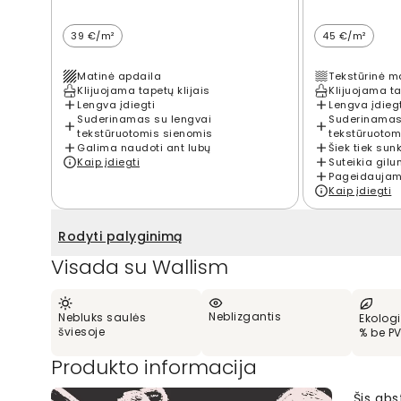
39 €/m²
45 €/m²
Matinė apdaila
Tekstūrinė m
Klijuojama tapetų klijais
Klijuojama ta
Lengva įdiegti
Lengva įdieg
Suderinamas su lengvai
Suderinamas
tekstūruotomis sienomis
tekstūruotom
Galima naudoti ant lubų
Šiek tiek sun
Kaip įdiegti
Suteikia gilu
Pageidaujama
Kaip įdiegti
Rodyti palyginimą
Visada su Wallism
Neblizgantis
Nebluks saulės
Ekologi
šviesoje
% be P
Produkto informacija
Šis abs