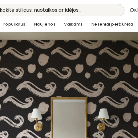
kokite stiliaus, nuotaikos ar idėjos...
K
Populiarus
Naujienos
Vaikams
Neseniai peržiūrėta