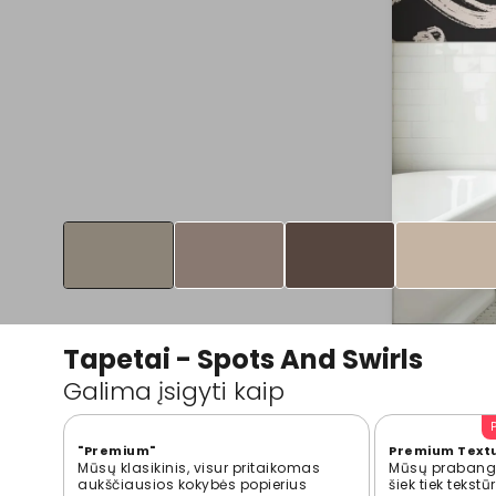
Tapetai - Spots And Swirls
Galima įsigyti kaip
"Premium"
Premium Text
Mūsų klasikinis, visur pritaikomas
Mūsų prabangi
aukščiausios kokybės popierius
šiek tiek tekst