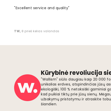
"Excellent service and quality"
TW
,
8 prieš kelias valandas
Kūrybinė revoliucija s
"Wallism" siūlo daugiau kaip 20 000 
unikalias erdves, atspindinčias jūsų as
ekologiški, 100 % netoksiški gaminia
kad puikiai tiktų prie jūsų sienų. Mė
užsakymų pristatymu ir atraskite tobu
šiandien.