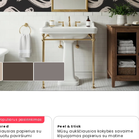
Populiarus pasirinkimas
ured
Peel & Stick
ausias popierius su
Mūsų aukščiausios kokybės savaime
ūruotu paviršiumi
klijuojamas popierius su matine