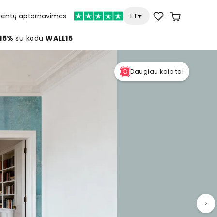
lientų aptarnavimas
LT
 15%
su kodu
WALL15
Daugiau kaip tai