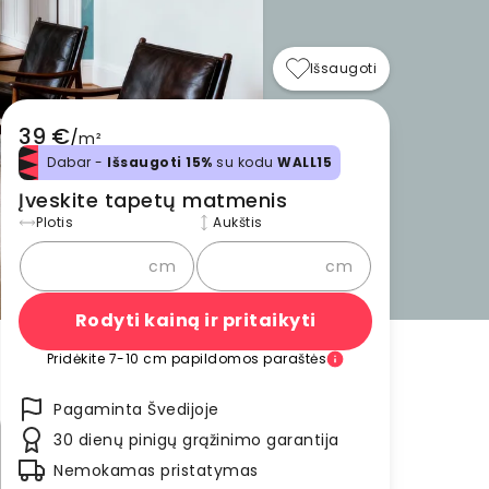
Išsaugoti
39 €
/
m²
Dabar -
Išsaugoti 15%
su kodu
WALL15
Įveskite tapetų matmenis
Plotis
Aukštis
cm
cm
Rodyti kainą ir pritaikyti
Pridėkite 7-10 cm papildomos paraštės
Pagaminta Švedijoje
30 dienų pinigų grąžinimo garantija
Nemokamas pristatymas