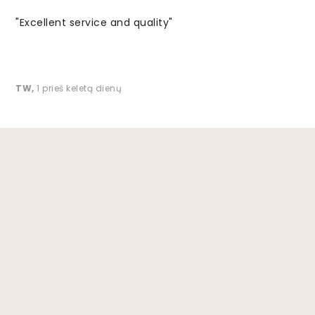
"Excellent service and quality"
TW
,
1 prieš keletą dienų