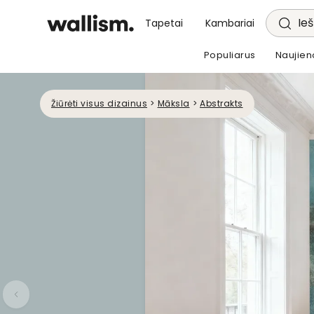
Ieš
Tapetai
Kambariai
Populiarus
Naujien
Žiūrėti visus dizainus
>
Māksla
>
Abstrakts