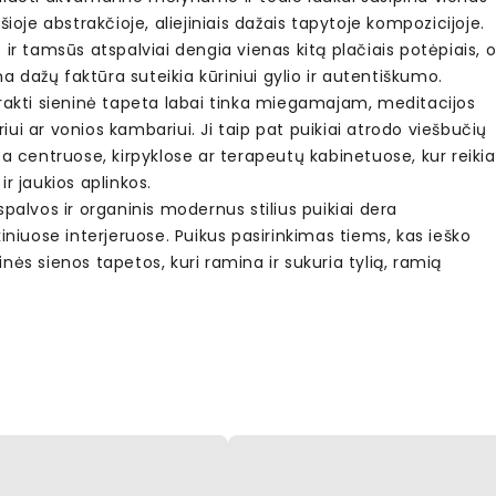
 šioje abstrakčioje, aliejiniais dažais tapytoje kompozicijoje.
 ir tamsūs atspalviai dengia vienas kitą plačiais potėpiais, 
dažų faktūra suteikia kūriniui gylio ir autentiškumo.
trakti sieninė tapeta labai tinka miegamajam, meditacijos
ui ar vonios kambariui. Ji taip pat puikiai atrodo viešbučių
pa centruose, kirpyklose ar terapeutų kabinetuose, kur reikia
ir jaukios aplinkos.
spalvos ir organinis modernus stilius puikiai dera
kiniuose interjeruose. Puikus pasirinkimas tiems, kas ieško
nės sienos tapetos, kuri ramina ir sukuria tylią, ramią