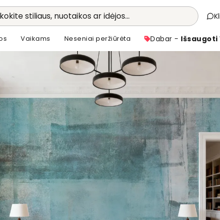
kokite stiliaus, nuotaikos ar idėjos...
K
os
Vaikams
Neseniai peržiūrėta
Dabar -
Išsaugoti