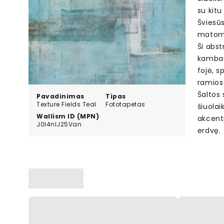
su kitu
Šviesūs
matoma 
Ši abs
kambari
fojė, s
ramios 
Šaltos 
Pavadinimas
Tipas
Texture Fields Teal
Fototapetas
šiuolai
Wallism ID (MPN)
akcenti
J0l4nlJ25Van
erdvę.