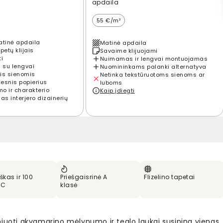
apdaila
55 €/m²
atinė apdaila
Matinė apdaila
petų klijais
Savaime klijuojami
ti
Nuimamas ir lengvai montuojamas
 su lengvai
Nuomininkams palanki alternatyva
is sienomis
Netinka tekstūruotoms sienoms ar
kesnis popierius
luboms
mo ir charakterio
Kaip įdiegti
s interjero dizainerių
škas ir 100
Priešgaisrinė A
Flizelino tapetai
VC
klasė
niuoti akvamarino mėlynumo ir tealo laukai susipina vienas