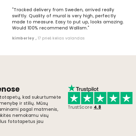
"Tracked delivery from Sweden, arrived really
swiftly. Quality of mural is very high, perfectly
made to measure. Easy to put up, looks amazing.
Would 100% recommend Wallism."
kimberley
,
17 prieš kelias valandas
ienose
fototapetų, kad sukurtumėte
menybę ir stilių. Mūsų
TrustScore
4.8
i gaminami pagal matmenis,
gaukitės nemokamu visų
lus fototapetus jau