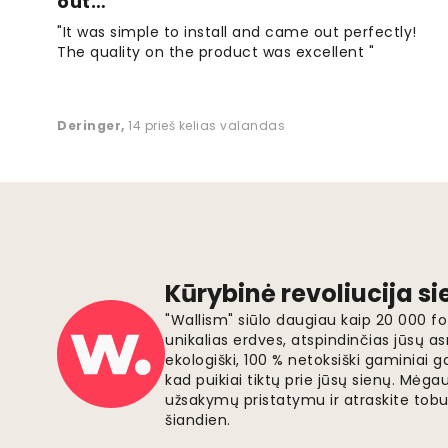
out…
"It was simple to install and came out perfectly!
The quality on the product was excellent "
Deringer
,
14 prieš kelias valandas
Kūrybinė revoliucija s
"Wallism" siūlo daugiau kaip 20 000 
unikalias erdves, atspindinčias jūsų as
ekologiški, 100 % netoksiški gaminia
kad puikiai tiktų prie jūsų sienų. Mė
užsakymų pristatymu ir atraskite tobu
šiandien.