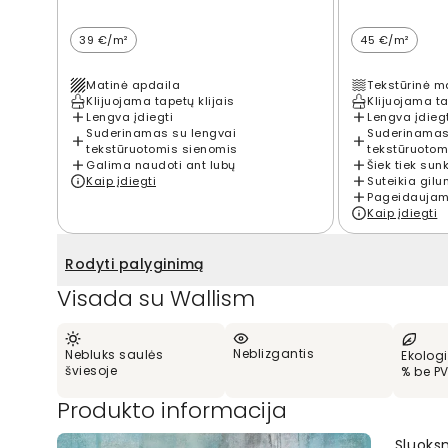
39 €/m²
45 €/m²
Matinė apdaila
Tekstūrinė m
Klijuojama tapetų klijais
Klijuojama ta
Lengva įdiegti
Lengva įdieg
Suderinamas su lengvai
Suderinamas
tekstūruotomis sienomis
tekstūruotom
Galima naudoti ant lubų
Šiek tiek sun
Kaip įdiegti
Suteikia gilu
Pageidaujama
Kaip įdiegti
Rodyti palyginimą
Visada su Wallism
Neblizgantis
Nebluks saulės
Ekologi
šviesoje
% be P
Produkto informacija
Sluoks