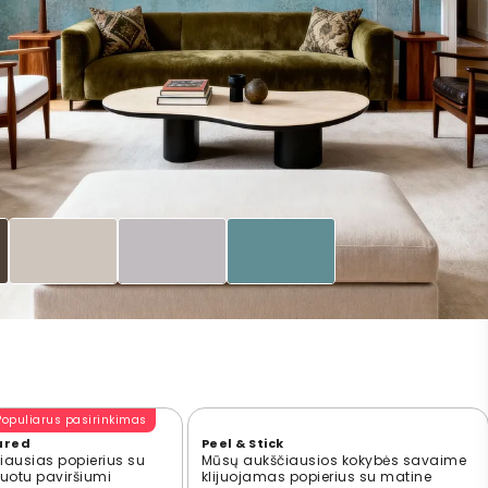
Populiarus pasirinkimas
ured
Peel & Stick
ausias popierius su
Mūsų aukščiausios kokybės savaime
ūruotu paviršiumi
klijuojamas popierius su matine