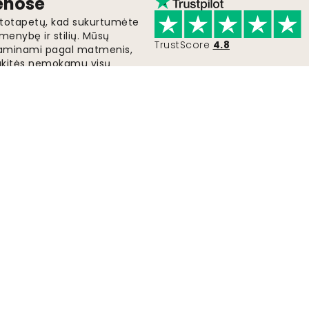
ienose
fototapetų, kad sukurtumėte
menybę ir stilių. Mūsų
TrustScore
4.8
i gaminami pagal matmenis,
gaukitės nemokamu visų
lus fototapetus jau
Greitas ir nemokamas pristatymas
Užsakymai išsiunčiami per 2-5 dienas.
Pateikti
Sekite mus, kad gautu