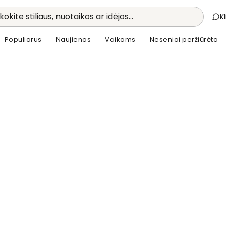
kokite stiliaus, nuotaikos ar idėjos...
K
Populiarus
Naujienos
Vaikams
Neseniai peržiūrėta