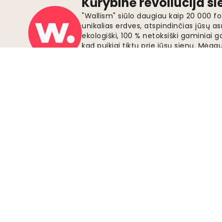
Kūrybinė revoliucija s
"Wallism" siūlo daugiau kaip 20 000 
unikalias erdves, atspindinčias jūsų as
ekologiški, 100 % netoksiški gaminia
kad puikiai tiktų prie jūsų sienų. Mė
užsakymų pristatymu ir atraskite tobu
šiandien.
Saugūs mokėjimai
Prisijunkite prie judėjimo
Tapkite "Wallism" šalininku, kad gautumėte
naujausią informaciją apie naujus dizainus ir