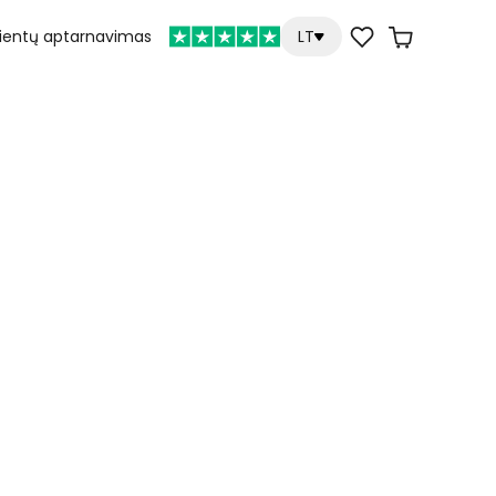
lientų aptarnavimas
LT