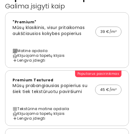
Galima įsigyti kaip
"Premium"
Mūsų klasikinis, visur pritaikomas
39 €/m²
aukščiausios kokybės popierius
Matinė apdaila
Klijuojama tapetų klijais
Lengva įdiegti
Populiarus pasirinkimas
Premium Textured
Mūsų prabangiausias popierius su
45 €/m²
šiek tiek tekstūruotu paviršiumi
Tekstūrinė matinė apdaila
Klijuojama tapetų klijais
Lengva įdiegti