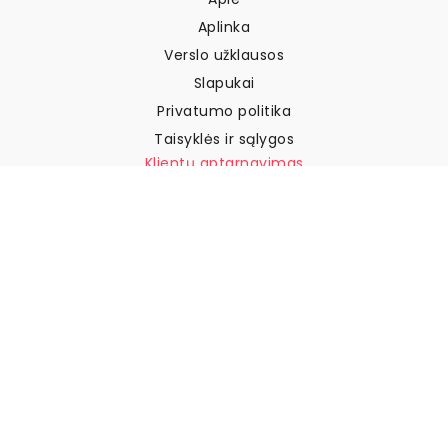
Aplinka
Verslo užklausos
Slapukai
Privatumo politika
Taisyklės ir sąlygos
Klientų aptarnavimas
Susisiekite su mumis
Grąžinimai ir kompensacijos
Pristatymas
Kaip išmatuoti sieną
Kaip pakabinti tapetus
Kaip įdiegti savaime
klijuojamus
DUK
Tapetų straipsniai