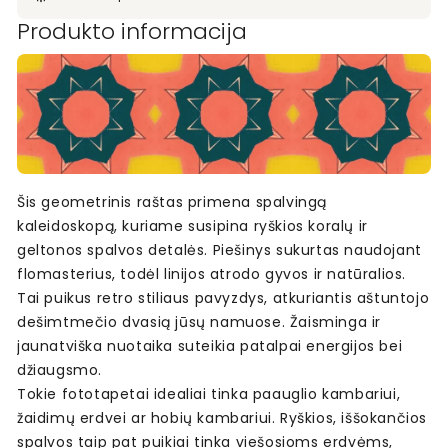
Produkto informacija
Šis geometrinis raštas primena spalvingą
kaleidoskopą, kuriame susipina ryškios koralų ir
geltonos spalvos detalės. Piešinys sukurtas naudojant
flomasterius, todėl linijos atrodo gyvos ir natūralios.
Tai puikus retro stiliaus pavyzdys, atkuriantis aštuntojo
dešimtmečio dvasią jūsų namuose. Žaisminga ir
jaunatviška nuotaika suteikia patalpai energijos bei
džiaugsmo.
Tokie fototapetai idealiai tinka paauglio kambariui,
žaidimų erdvei ar hobių kambariui. Ryškios, iššokančios
spalvos taip pat puikiai tinka viešosioms erdvėms,