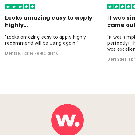
Looks amazing easy to apply
It was si
highly…
came ou
"Looks amazing easy to apply highly
"It was simp
recommend will be using again "
perfectly! T
was excellen
Denise
,
1 prieš keletą dienų
Deringer
,
1 p