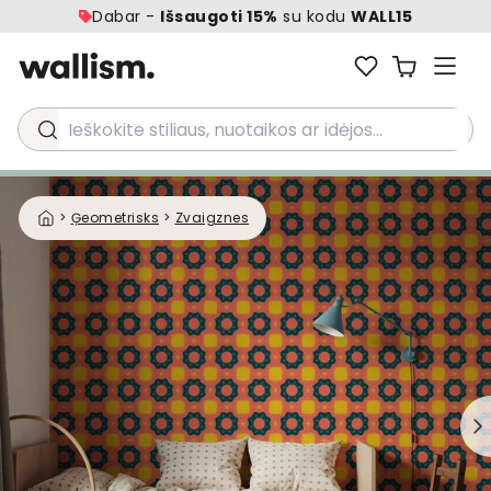
Dabar -
Išsaugoti 15%
su kodu
WALL15
Ieškokite stiliaus, nuotaikos ar idėjos...
>
Ģeometrisks
>
Zvaigznes