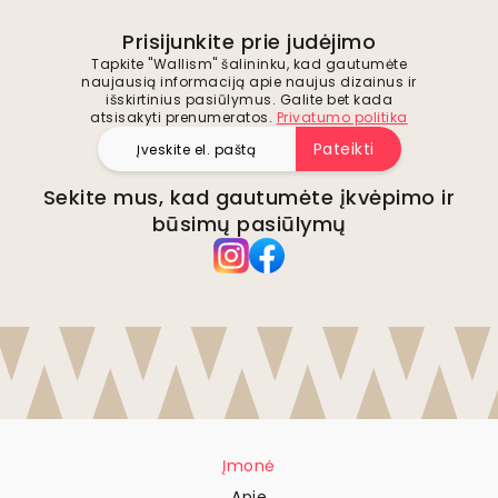
Prisijunkite prie judėjimo
Tapkite "Wallism" šalininku, kad gautumėte
naujausią informaciją apie naujus dizainus ir
išskirtinius pasiūlymus. Galite bet kada
atsisakyti prenumeratos.
Privatumo politika
Pateikti
Sekite mus, kad gautumėte įkvėpimo ir
būsimų pasiūlymų
Įmonė
Apie