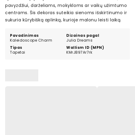
pavyzdžiui, darželiams, mokykloms ar vaikų užimtumo
centrams. Šis dekoras suteikia sienoms išskirtinumo ir
sukuria kūrybišką aplinką, kurioje malonu leisti laiką.
Pavadinimas
Dizainas pagal
Kaleidoscope Charm
Julia Dreams
Tipas
Wallism ID (MPN)
Tapetai
KMrJB97Ar7rk