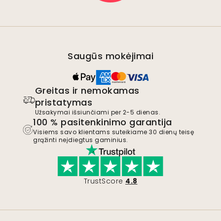
Saugūs mokėjimai
Greitas ir nemokamas
pristatymas
Užsakymai išsiunčiami per 2-5 dienas.
100 % pasitenkinimo garantija
Visiems savo klientams suteikiame 30 dienų teisę
grąžinti neįdiegtus gaminius.
TrustScore
4.8