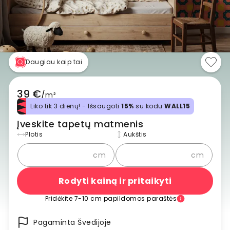
Daugiau kaip tai
39 €
/
m²
Liko tik 3 dienų! - Išsaugoti
15%
su kodu
WALL15
Įveskite tapetų matmenis
Plotis
Aukštis
cm
cm
Rodyti kainą ir pritaikyti
Pridėkite 7-10 cm papildomos paraštės
Pagaminta Švedijoje