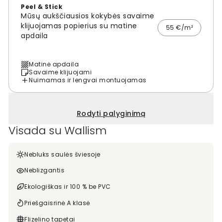
Peel & Stick
Mūsų aukščiausios kokybės savaime
klijuojamas popierius su matine
55 €/m²
apdaila
Matinė apdaila
Savaime klijuojami
Nuimamas ir lengvai montuojamas
Rodyti palyginimą
Visada su Wallism
Nebluks saulės šviesoje
Neblizgantis
Ekologiškas ir 100 % be PVC
Priešgaisrinė A klasė
Flizelino tapetai