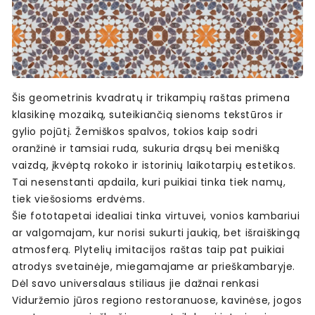
Šis geometrinis kvadratų ir trikampių raštas primena
klasikinę mozaiką, suteikiančią sienoms tekstūros ir
gylio pojūtį. Žemiškos spalvos, tokios kaip sodri
oranžinė ir tamsiai ruda, sukuria drąsų bei menišką
vaizdą, įkvėptą rokoko ir istorinių laikotarpių estetikos.
Tai nesenstanti apdaila, kuri puikiai tinka tiek namų,
tiek viešosioms erdvėms.
Šie fototapetai idealiai tinka virtuvei, vonios kambariui
ar valgomajam, kur norisi sukurti jaukią, bet išraiškingą
atmosferą. Plytelių imitacijos raštas taip pat puikiai
atrodys svetainėje, miegamajame ar prieškambaryje.
Dėl savo universalaus stiliaus jie dažnai renkasi
Viduržemio jūros regiono restoranuose, kavinėse, jogos