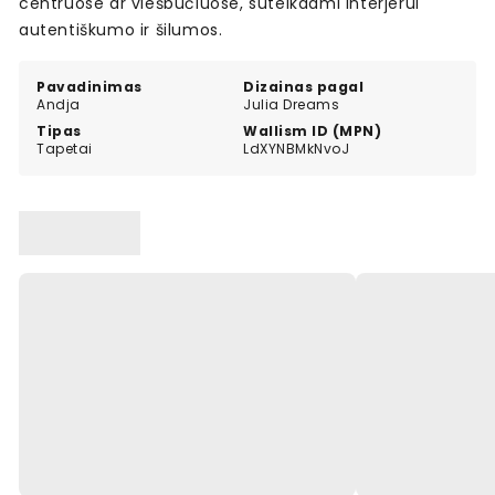
centruose ar viešbučiuose, suteikdami interjerui
autentiškumo ir šilumos.
Pavadinimas
Dizainas pagal
Andja
Julia Dreams
Tipas
Wallism ID (MPN)
Tapetai
LdXYNBMkNvoJ