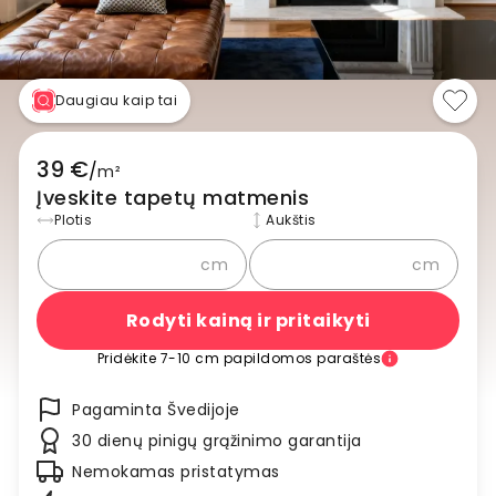
Daugiau kaip tai
39 €
/
m²
Įveskite tapetų matmenis
Plotis
Aukštis
cm
cm
Rodyti kainą ir pritaikyti
Pridėkite 7-10 cm papildomos paraštės
Pagaminta Švedijoje
30 dienų pinigų grąžinimo garantija
Nemokamas pristatymas