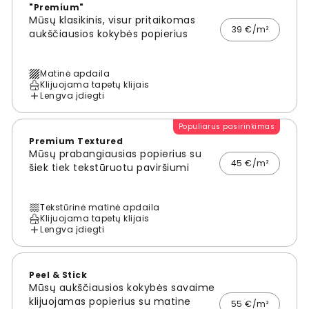
"Premium"
Mūsų klasikinis, visur pritaikomas
39 €/m²
aukščiausios kokybės popierius
Matinė apdaila
Klijuojama tapetų klijais
Lengva įdiegti
Populiarus pasirinkimas
Premium Textured
Mūsų prabangiausias popierius su
45 €/m²
šiek tiek tekstūruotu paviršiumi
Tekstūrinė matinė apdaila
Klijuojama tapetų klijais
Lengva įdiegti
Peel & Stick
Mūsų aukščiausios kokybės savaime
klijuojamas popierius su matine
55 €/m²