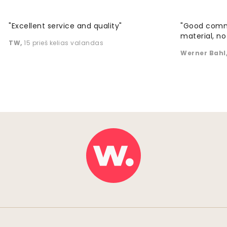
"Excellent service and quality"
"Good commu
material, no 
TW
,
15 prieš kelias valandas
Werner Bahl