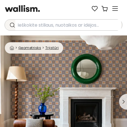
Ieškokite stiliaus, nuotaikos ar idėjos...
>
Ģeometrisks
>
Trijstūri