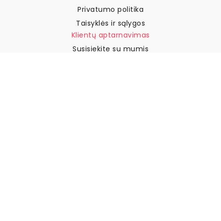
Privatumo politika
Taisyklės ir sąlygos
Klientų aptarnavimas
Susisiekite su mumis
Grąžinimai ir kompensacijos
Pristatymas
Kaip išmatuoti sieną
Kaip pakabinti tapetus
Kaip įdiegti savaime
klijuojamus
DUK
Tapetų straipsniai
Pasirinkite savo vietą
Slapukų nustatymų tvarkymas