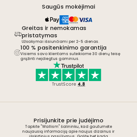
Saugūs mokėjimai
Greitas ir nemokamas
pristatymas
Užsakymai išsiunčiami per 2-5 dienas.
100 % pasitenkinimo garantija
Visiems savo klientams suteikiame 30 dienų teisę
grąžinti neįdiegtus gaminius.
TrustScore
4.8
Prisijunkite prie judėjimo
Tapkite "Wallism" šalininku, kad gautumėte
naujausią informaciją apie naujus dizainus ir
išskirtinius pasiūlymus. Galite bet kada