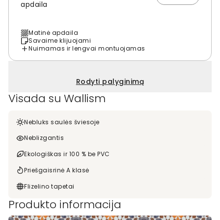
apdaila
Matinė apdaila
Savaime klijuojami
Nuimamas ir lengvai montuojamas
Rodyti palyginimą
Visada su Wallism
Nebluks saulės šviesoje
Neblizgantis
Ekologiškas ir 100 % be PVC
Priešgaisrinė A klasė
Flizelino tapetai
Produkto informacija