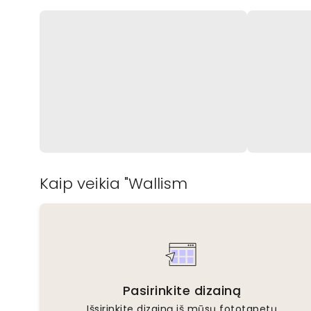
Kaip veikia "Wallism
Pasirinkite dizainą
Išsirinkite dizainą iš mūsų fototapetų