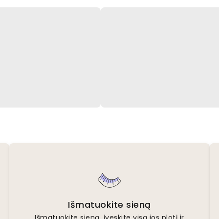
Išmatuokite sieną
Išmatuokite sieną, įveskite visą jos plotį ir