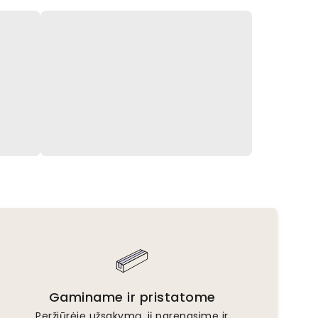
Gaminame ir pristatome
Peržiūrėję užsakymą, jį parengsime ir