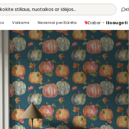
kokite stiliaus, nuotaikos ar idėjos...
K
os
Vaikams
Neseniai peržiūrėta
Dabar -
Išsaugoti