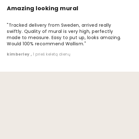
Amazing looking mural
"Tracked delivery from Sweden, arrived really
swiftly. Quality of mural is very high, perfectly
made to measure. Easy to put up, looks amazing.
Would 100% recommend Wallism."
kimberley
,
1 prieš keletą dienų