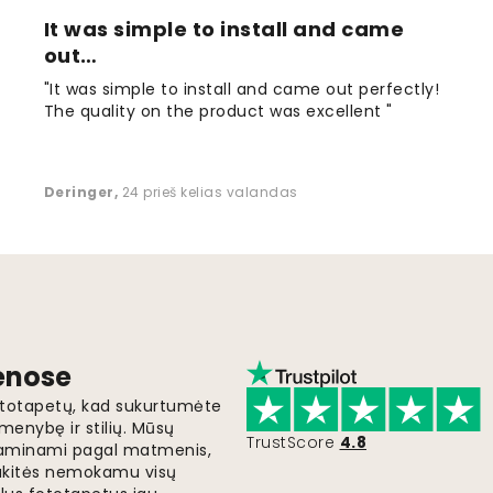
It was simple to install and came
out…
"It was simple to install and came out perfectly!
The quality on the product was excellent "
Deringer
,
24 prieš kelias valandas
ienose
fototapetų, kad sukurtumėte
menybę ir stilių. Mūsų
TrustScore
4.8
i gaminami pagal matmenis,
gaukitės nemokamu visų