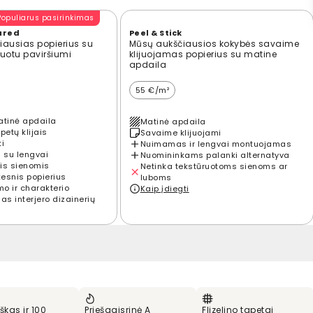
Populiarus pasirinkimas
ured
Peel & Stick
ausias popierius su
Mūsų aukščiausios kokybės savaime
ūruotu paviršiumi
klijuojamas popierius su matine
apdaila
55 €/m²
atinė apdaila
Matinė apdaila
petų klijais
Savaime klijuojami
ti
Nuimamas ir lengvai montuojamas
 su lengvai
Nuomininkams palanki alternatyva
is sienomis
Netinka tekstūruotoms sienoms ar
kesnis popierius
luboms
mo ir charakterio
Kaip įdiegti
s interjero dizainerių
škas ir 100
Priešgaisrinė A
Flizelino tapetai