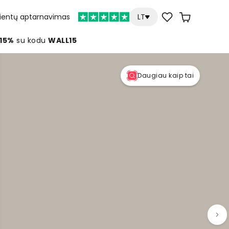
lientų aptarnavimas
LT
 15%
su kodu
WALL15
Daugiau kaip tai