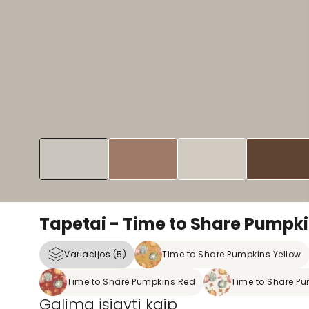
Tapetai - Time to Share Pumpki
Variacijos (5)
Time to Share Pumpkins Yellow
Time to Share Pumpkins Red
Time to Share Pu
Galima įsigyti kaip