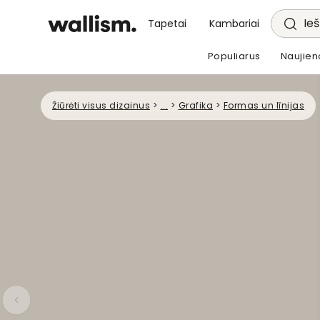
Ieš
Tapetai
Kambariai
Populiarus
Naujien
Žiūrėti visus dizainus
>
...
>
Grafika
>
Formas un līnijas