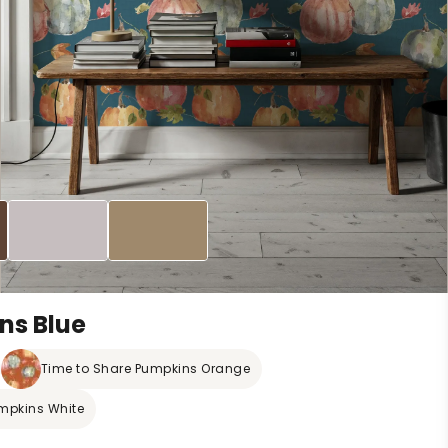
ns Blue
Time to Share Pumpkins Orange
mpkins White