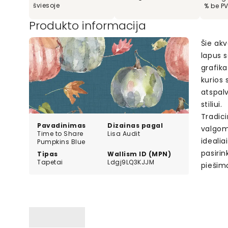
šviesoje
% be P
Produkto informacija
Šie akv
lapus 
grafik
kurios 
atspal
stiliui.
Tradici
Pavadinimas
Dizainas pagal
valgoma
Time to Share
Lisa Audit
idealia
Pumpkins Blue
pasirin
Tipas
Wallism ID (MPN)
Tapetai
Ldgj9LQ3KJJM
piešimą