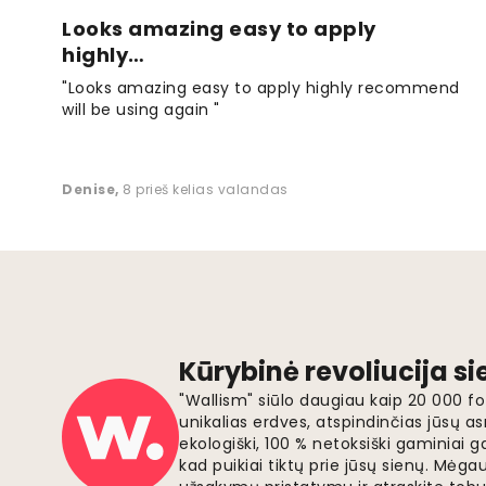
Looks amazing easy to apply
highly…
"Looks amazing easy to apply highly recommend
will be using again "
Denise
,
8 prieš kelias valandas
Kūrybinė revoliucija s
"Wallism" siūlo daugiau kaip 20 000 
unikalias erdves, atspindinčias jūsų as
ekologiški, 100 % netoksiški gaminia
kad puikiai tiktų prie jūsų sienų. Mė