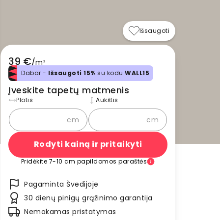
Išsaugoti
39 €
/
m²
Dabar -
Išsaugoti 15%
su kodu
WALL15
Įveskite tapetų matmenis
Plotis
Aukštis
cm
cm
Rodyti kainą ir pritaikyti
Pridėkite 7-10 cm papildomos paraštės
Pagaminta Švedijoje
30 dienų pinigų grąžinimo garantija
Nemokamas pristatymas