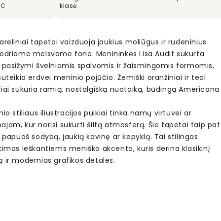
VC
klasė
areliniai tapetai vaizduoja jaukius moliūgus ir rudeninius
sodriame melsvame fone. Menininkės Lisa Audit sukurta
a pasižymi švelniomis spalvomis ir žaismingomis formomis,
suteikia erdvei meninio pojūčio. Žemiški oranžiniai ir teal
viai sukuria ramią, nostalgišką nuotaiką, būdingą Americana
nio stiliaus iliustracijos puikiai tinka namų virtuvei ar
jam, kur norisi sukurti šiltą atmosferą. Šie tapetai taip pat
i papuoš sodybą, jaukią kavinę ar kepyklą. Tai stilingas
kimas ieškantiems meniško akcento, kuris derina klasikinį
 ir modernias grafikos detales.