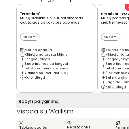
"Premium"
Premium Text
Mūsų klasikinis, visur pritaikomas
Mūsų prabangi
aukščiausios kokybės popierius
šiek tiek tekst
39 €/m²
45 €/m²
Matinė apdaila
Tekstūrinė m
Klijuojama tapetų klijais
Klijuojama ta
Lengva įdiegti
Lengva įdieg
Suderinamas su lengvai
Suderinamas
tekstūruotomis sienomis
tekstūruotom
Galima naudoti ant lubų
Šiek tiek sun
Kaip įdiegti
Suteikia gilu
Pageidaujama
Kaip įdiegti
Rodyti palyginimą
Visada su Wallism
Neblizgantis
Nebluks saulės
Ekologi