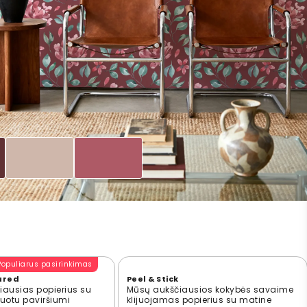
Populiarus pasirinkimas
ured
Peel & Stick
ausias popierius su
Mūsų aukščiausios kokybės savaime
ūruotu paviršiumi
klijuojamas popierius su matine