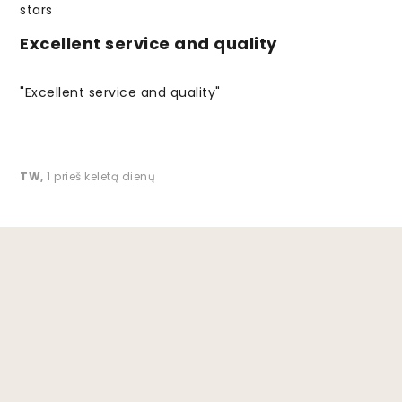
Excellent service and quality
"Excellent service and quality"
TW
,
1 prieš keletą dienų