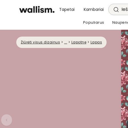
Ieš
Tapetai
Kambariai
Populiarus
Naujien
Žiūrėti visus dizainus
>
...
>
Lapotne
>
Lapas