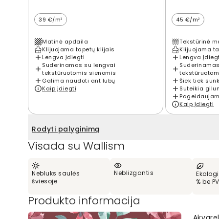
39 €/m²
45 €/m²
Matinė apdaila
Tekstūrinė m
Klijuojama tapetų klijais
Klijuojama ta
Lengva įdiegti
Lengva įdieg
Suderinamas su lengvai
Suderinamas
tekstūruotomis sienomis
tekstūruotom
Galima naudoti ant lubų
Šiek tiek sun
Kaip įdiegti
Suteikia gilu
Pageidaujama
Kaip įdiegti
Rodyti palyginimą
Visada su Wallism
Neblizgantis
Nebluks saulės
Ekologi
šviesoje
% be P
Produkto informacija
Akvarel