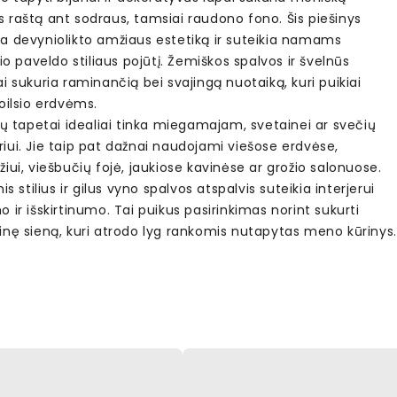
 raštą ant sodraus, tamsiai raudono fono. Šis piešinys
a devyniolikto amžiaus estetiką ir suteikia namams
nio paveldo stiliaus pojūtį. Žemiškos spalvos ir švelnūs
i sukuria raminančią bei svajingą nuotaiką, kuri puikiai
oilsio erdvėms.
ių tapetai idealiai tinka miegamajam, svetainei ar svečių
iui. Jie taip pat dažnai naudojami viešose erdvėse,
iui, viešbučių fojė, jaukiose kavinėse ar grožio salonuose.
nis stilius ir gilus vyno spalvos atspalvis suteikia interjerui
 ir išskirtinumo. Tai puikus pasirinkimas norint sukurti
inę sieną, kuri atrodo lyg rankomis nutapytas meno kūrinys.