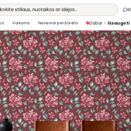
kokite stiliaus, nuotaikos ar idėjos...
K
os
Vaikams
Neseniai peržiūrėta
Dabar -
Išsaugoti