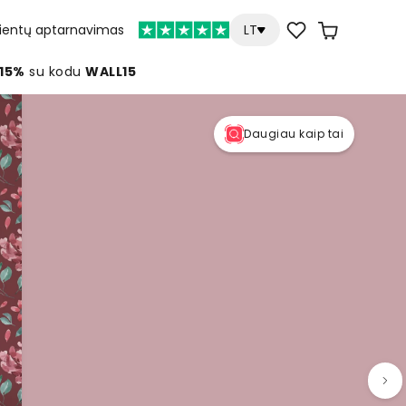
lientų aptarnavimas
LT
 15%
su kodu
WALL15
Daugiau kaip tai