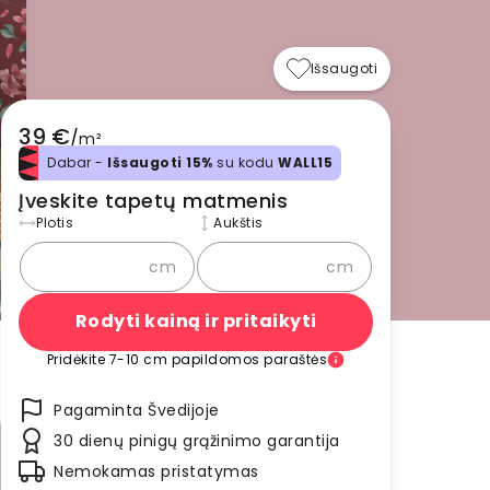
Išsaugoti
39 €
/
m²
Dabar -
Išsaugoti 15%
su kodu
WALL15
Įveskite tapetų matmenis
Plotis
Aukštis
cm
cm
Rodyti kainą ir pritaikyti
Pridėkite 7-10 cm papildomos paraštės
Pagaminta Švedijoje
30 dienų pinigų grąžinimo garantija
Nemokamas pristatymas