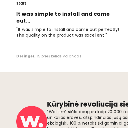
It was simple to install and came
out…
"It was simple to install and came out perfectly!
The quality on the product was excellent "
Deringer
,
15 prieš kelias valandas
Kūrybinė revoliucija s
"Wallism" siūlo daugiau kaip 20 000 
unikalias erdves, atspindinčias jūsų as
ekologiški, 100 % netoksiški gaminia
kad puikiai tiktų prie jūsų sienų. Mė