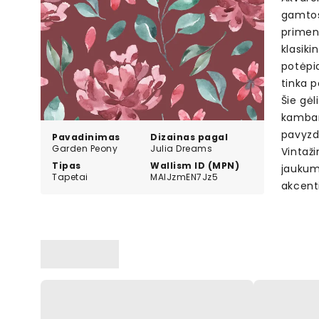
gamtos
primen
klasiki
potėpia
tinka p
Šie gėl
kambar
pavyzdž
Pavadinimas
Dizainas pagal
Garden Peony
Julia Dreams
Vintaži
Tipas
Wallism ID (MPN)
jaukumo
Tapetai
MAlJzmEN7Jz5
akcent