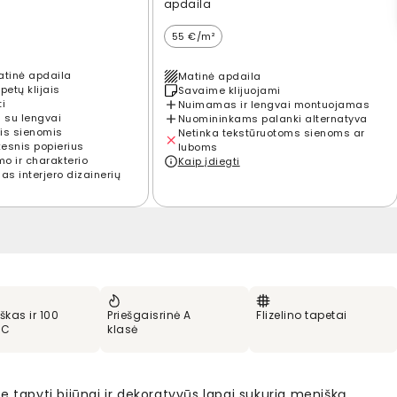
apdaila
55 €/m²
atinė apdaila
Matinė apdaila
petų klijais
Savaime klijuojami
ti
Nuimamas ir lengvai montuojamas
 su lengvai
Nuomininkams palanki alternatyva
is sienomis
Netinka tekstūruotoms sienoms ar
kesnis popierius
luboms
mo ir charakterio
Kaip įdiegti
s interjero dizainerių
škas ir 100
Priešgaisrinė A
Flizelino tapetai
VC
klasė
e tapyti bijūnai ir dekoratyvūs lapai sukuria menišką