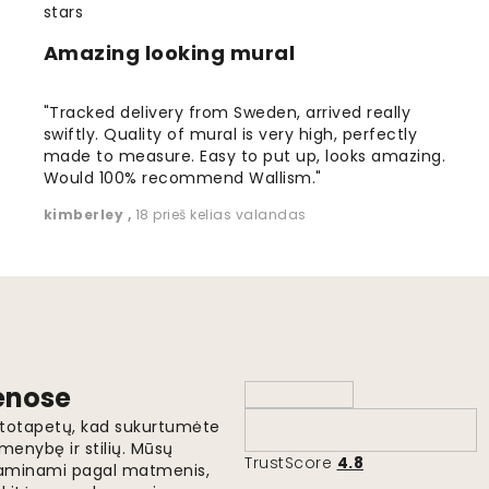
Amazing looking mural
"Tracked delivery from Sweden, arrived really
swiftly. Quality of mural is very high, perfectly
made to measure. Easy to put up, looks amazing.
Would 100% recommend Wallism."
kimberley
,
18 prieš kelias valandas
ienose
fototapetų, kad sukurtumėte
menybę ir stilių. Mūsų
TrustScore
4.8
i gaminami pagal matmenis,
gaukitės nemokamu visų