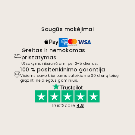
Saugūs mokėjimai
Greitas ir nemokamas
pristatymas
Užsakymai išsiunčiami per 2-5 dienas.
100 % pasitenkinimo garantija
Visiems savo klientams suteikiame 30 dienų teisę
grąžinti neįdiegtus gaminius.
TrustScore
4.8