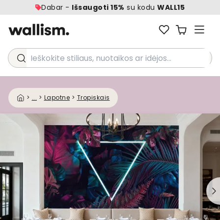
Dabar -
Išsaugoti 15%
su kodu
WALL15
Ieškokite stiliaus, nuotaikos ar idėjos...
>
...
>
Lapotne
>
Tropiskais