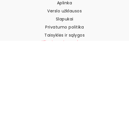
Aplinka
Verslo užklausos
Slapukai
Privatumo politika
Taisyklės ir sąlygos
Klientų aptarnavimas
Susisiekite su mumis
Grąžinimai ir kompensacijos
Pristatymas
Kaip išmatuoti sieną
Kaip pakabinti tapetus
Kaip įdiegti savaime
klijuojamus
DUK
Tapetų straipsniai