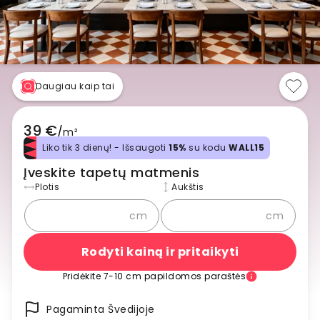
Daugiau kaip tai
39 €
/
m²
Liko tik 3 dienų! - Išsaugoti
15%
su kodu
WALL15
Įveskite tapetų matmenis
Plotis
Aukštis
cm
cm
Rodyti kainą ir pritaikyti
Pridėkite 7-10 cm papildomos paraštės
Pagaminta Švedijoje