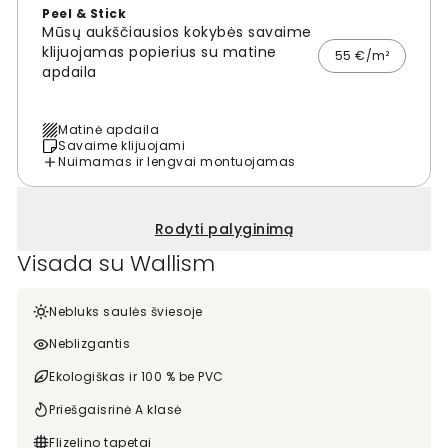
Peel & Stick
Mūsų aukščiausios kokybės savaime
klijuojamas popierius su matine
55 €/m²
apdaila
Matinė apdaila
Savaime klijuojami
Nuimamas ir lengvai montuojamas
Rodyti palyginimą
Visada su Wallism
Nebluks saulės šviesoje
Neblizgantis
Ekologiškas ir 100 % be PVC
Priešgaisrinė A klasė
Flizelino tapetai