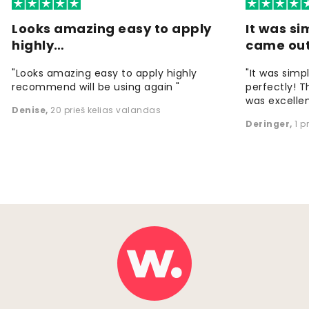
Looks amazing easy to apply
It was si
highly…
came ou
"Looks amazing easy to apply highly
"It was simp
recommend will be using again "
perfectly! T
was excellen
Denise
,
20 prieš kelias valandas
Deringer
,
1 p