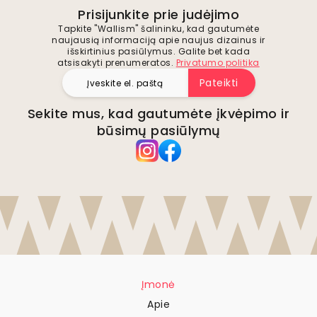
Prisijunkite prie judėjimo
Tapkite "Wallism" šalininku, kad gautumėte
naujausią informaciją apie naujus dizainus ir
išskirtinius pasiūlymus. Galite bet kada
atsisakyti prenumeratos.
Privatumo politika
Pateikti
Sekite mus, kad gautumėte įkvėpimo ir
būsimų pasiūlymų
Įmonė
Apie