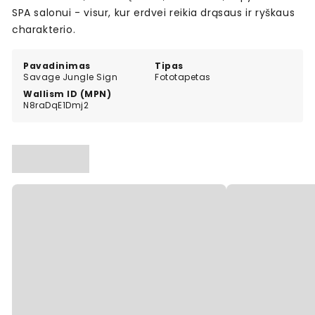
SPA salonui - visur, kur erdvei reikia drąsaus ir ryškaus
charakterio.
Pavadinimas
Tipas
Savage Jungle Sign
Fototapetas
Wallism ID (MPN)
N8raDqE1Dmj2