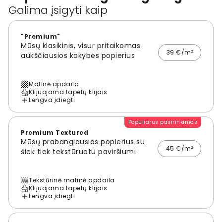
Galima įsigyti kaip
"Premium"
Mūsų klasikinis, visur pritaikomas
39 €/m²
aukščiausios kokybės popierius
Matinė apdaila
Klijuojama tapetų klijais
Lengva įdiegti
Populiarus pasirinkimas
Premium Textured
Mūsų prabangiausias popierius su
45 €/m²
šiek tiek tekstūruotu paviršiumi
Tekstūrinė matinė apdaila
Klijuojama tapetų klijais
Lengva įdiegti