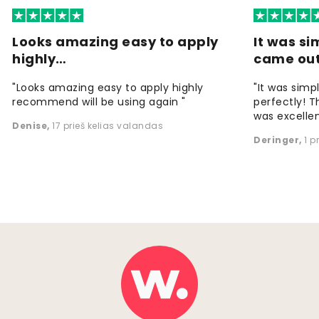
Looks amazing easy to apply
It was si
highly…
came ou
"Looks amazing easy to apply highly
"It was simp
recommend will be using again "
perfectly! T
was excellen
Denise
,
17 prieš kelias valandas
Deringer
,
1 p