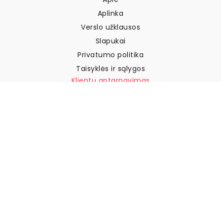
Aplinka
Verslo užklausos
Slapukai
Privatumo politika
Taisyklės ir sąlygos
Klientų aptarnavimas
Susisiekite su mumis
Grąžinimai ir kompensacijos
Pristatymas
Kaip išmatuoti sieną
Kaip pakabinti tapetus
Kaip įdiegti savaime
klijuojamus
DUK
Tapetų straipsniai