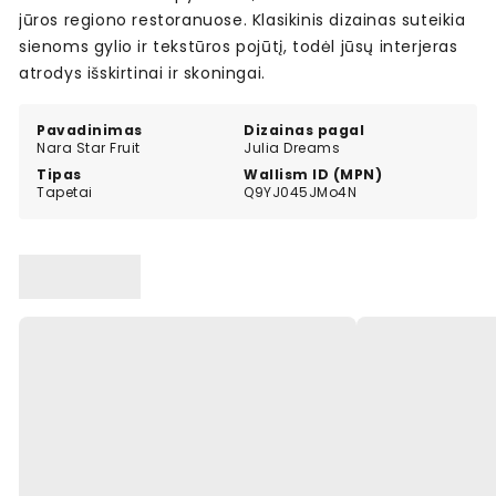
jūros regiono restoranuose. Klasikinis dizainas suteikia
sienoms gylio ir tekstūros pojūtį, todėl jūsų interjeras
atrodys išskirtinai ir skoningai.
Pavadinimas
Dizainas pagal
Nara Star Fruit
Julia Dreams
Tipas
Wallism ID (MPN)
Tapetai
Q9YJ045JMo4N