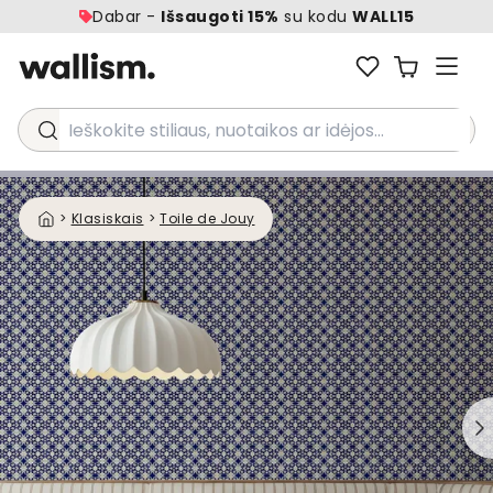
Dabar -
Išsaugoti 15%
su kodu
WALL15
Ieškokite stiliaus, nuotaikos ar idėjos...
>
Klasiskais
>
Toile de Jouy