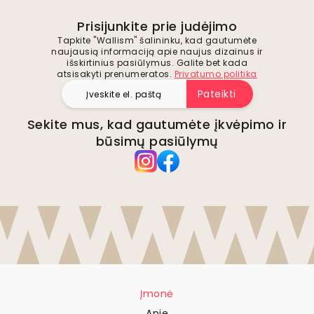
Prisijunkite prie judėjimo
Tapkite "Wallism" šalininku, kad gautumėte
naujausią informaciją apie naujus dizainus ir
išskirtinius pasiūlymus. Galite bet kada
atsisakyti prenumeratos.
Privatumo politika
Pateikti
Sekite mus, kad gautumėte įkvėpimo ir
būsimų pasiūlymų
Įmonė
Apie