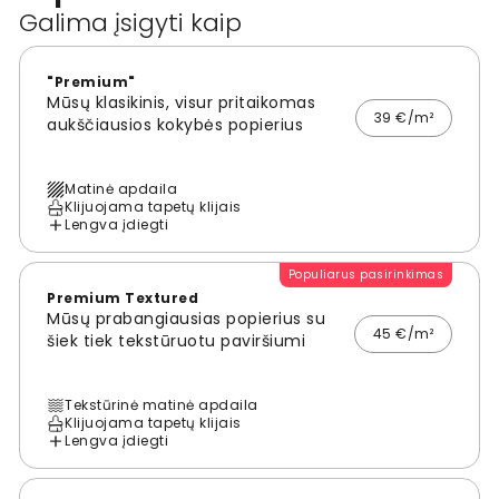
Galima įsigyti kaip
"Premium"
Mūsų klasikinis, visur pritaikomas
39 €/m²
aukščiausios kokybės popierius
Matinė apdaila
Klijuojama tapetų klijais
Lengva įdiegti
Populiarus pasirinkimas
Premium Textured
Mūsų prabangiausias popierius su
45 €/m²
šiek tiek tekstūruotu paviršiumi
Tekstūrinė matinė apdaila
Klijuojama tapetų klijais
Lengva įdiegti