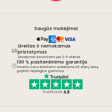
Saugūs mokėjimai
Greitas ir nemokamas
pristatymas
Užsakymai išsiunčiami per 2-5 dienas.
100 % pasitenkinimo garantija
Visiems savo klientams suteikiame 30 dienų teisę
grąžinti neįdiegtus gaminius.
TrustScore
4.8