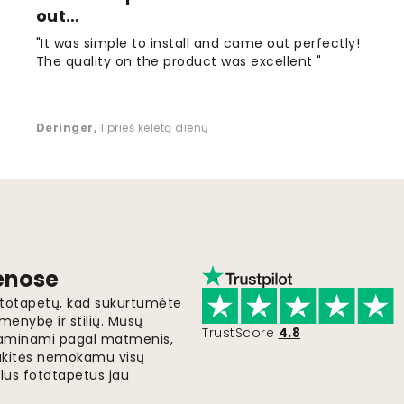
out…
"It was simple to install and came out perfectly!
The quality on the product was excellent "
Deringer
,
1 prieš keletą dienų
ienose
fototapetų, kad sukurtumėte
menybę ir stilių. Mūsų
TrustScore
4.8
i gaminami pagal matmenis,
gaukitės nemokamu visų
lus fototapetus jau