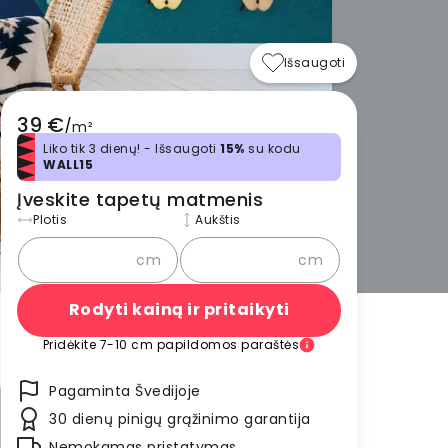
Išsaugoti
39 €
/
m²
Liko tik 3 dienų! - Išsaugoti
15%
su kodu
WALL15
Įveskite tapetų matmenis
Plotis
Aukštis
cm
cm
Rodyti kainą ir pritaikyti
Pridėkite 7-10 cm papildomos paraštės
Pagaminta Švedijoje
30 dienų pinigų grąžinimo garantija
Nemokamas pristatymas