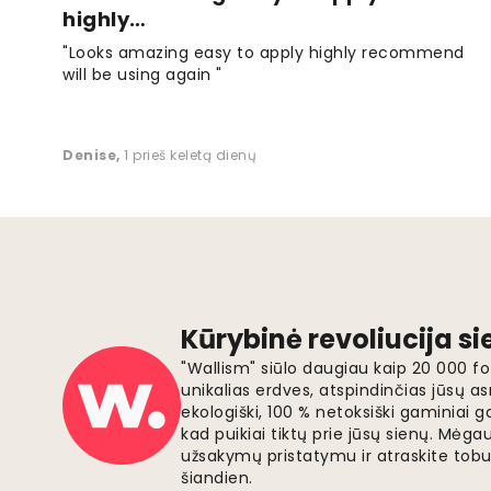
highly…
"Looks amazing easy to apply highly recommend
will be using again "
Denise
,
1 prieš keletą dienų
Kūrybinė revoliucija s
"Wallism" siūlo daugiau kaip 20 000 
unikalias erdves, atspindinčias jūsų as
ekologiški, 100 % netoksiški gaminia
kad puikiai tiktų prie jūsų sienų. Mė
užsakymų pristatymu ir atraskite tobu
šiandien.