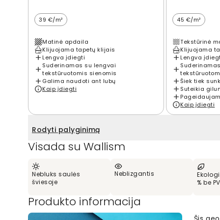
39 €/m²
45 €/m²
Matinė apdaila
Tekstūrinė m
Klijuojama tapetų klijais
Klijuojama ta
Lengva įdiegti
Lengva įdieg
Suderinamas su lengvai
Suderinamas
tekstūruotomis sienomis
tekstūruotom
Galima naudoti ant lubų
Šiek tiek sun
Kaip įdiegti
Suteikia gilu
Pageidaujama
Kaip įdiegti
Rodyti palyginimą
Visada su Wallism
Neblizgantis
Nebluks saulės
Ekologi
šviesoje
% be P
Produkto informacija
Šis ge