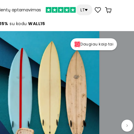
lientų aptarnavimas
LT
 15%
su kodu
WALL15
Daugiau kaip tai