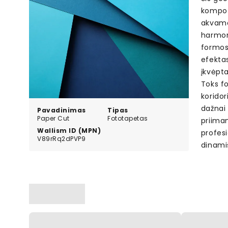
kompozi
akvama
harmoni
formos 
efektas
įkvėpt
Toks fo
koridor
dažnai
Pavadinimas
Tipas
Paper Cut
Fototapetas
priima
Wallism ID (MPN)
profesi
V89rRq2dPVP9
dinami