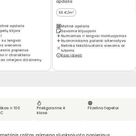
apdaila
55 €/m²
atinė apdaila
Matinė apdaila
petų klijais
Savaime klijuojami
ti
Nuimamas ir lengvai montuojamas
 su lengvai
Nuomininkams palanki alternatyva
is sienomis
Netinka tekstūruotoms sienoms ar
kesnis popierius
luboms
mo ir charakterio
Kaip įdiegti
s interjero dizainerių
škas ir 100
Priešgaisrinė A
Flizelino tapetai
VC
klasė
ometrinis raštas primena sluoksniuoto popieriaus