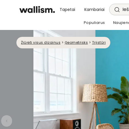
Ieš
Tapetai
Kambariai
Populiarus
Naujien
Žiūrėti visus dizainus
>
Ģeometrisks
>
Trijstūri