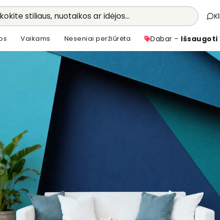
kokite stiliaus, nuotaikos ar idėjos...
K
os
Vaikams
Neseniai peržiūrėta
Dabar -
Išsaugoti