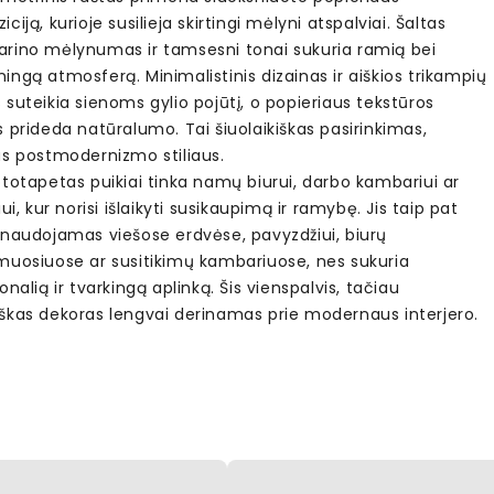
ciją, kurioje susilieja skirtingi mėlyni atspalviai. Šaltas
rino mėlynumas ir tamsesni tonai sukuria ramią bei
ngą atmosferą. Minimalistinis dizainas ir aiškios trikampių
suteikia sienoms gylio pojūtį, o popieriaus tekstūros
 prideda natūralumo. Tai šiuolaikiškas pasirinkimas,
as postmodernizmo stiliaus.
totapetas puikiai tinka namų biurui, darbo kambariui ar
iui, kur norisi išlaikyti susikaupimą ir ramybę. Jis taip pat
 naudojamas viešose erdvėse, pavyzdžiui, biurų
muosiuose ar susitikimų kambariuose, nes sukuria
onalią ir tvarkingą aplinką. Šis vienspalvis, tačiau
škas dekoras lengvai derinamas prie modernaus interjero.