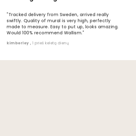
"Tracked delivery from Sweden, arrived really
swiftly. Quality of mural is very high, perfectly
made to measure. Easy to put up, looks amazing.
Would 100% recommend Wallism."
kimberley
,
1 prieš keletą dienų