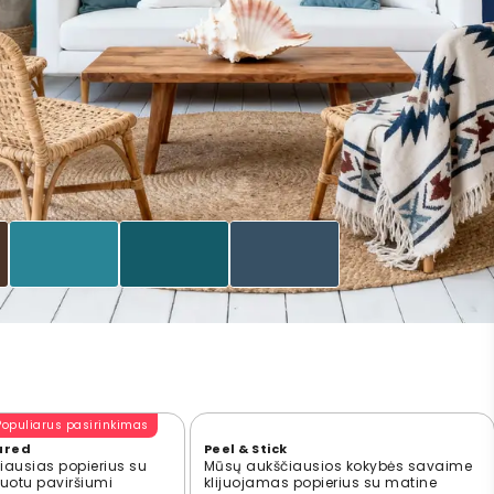
Populiarus pasirinkimas
ured
Peel & Stick
ausias popierius su
Mūsų aukščiausios kokybės savaime
ūruotu paviršiumi
klijuojamas popierius su matine