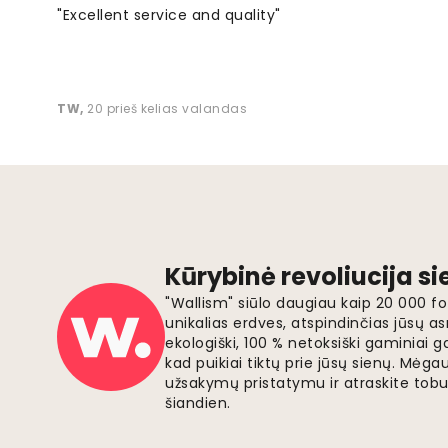
"Excellent service and quality"
TW
,
20 prieš kelias valandas
Kūrybinė revoliucija s
"Wallism" siūlo daugiau kaip 20 000 
unikalias erdves, atspindinčias jūsų as
ekologiški, 100 % netoksiški gaminia
kad puikiai tiktų prie jūsų sienų. Mė
užsakymų pristatymu ir atraskite tobu
šiandien.