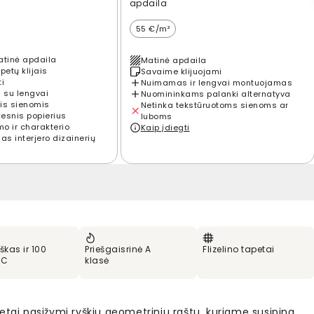
apdaila
55 €/m²
atinė apdaila
Matinė apdaila
petų klijais
Savaime klijuojami
ti
Nuimamas ir lengvai montuojamas
 su lengvai
Nuomininkams palanki alternatyva
is sienomis
Netinka tekstūruotoms sienoms ar
kesnis popierius
luboms
mo ir charakterio
Kaip įdiegti
s interjero dizainerių
škas ir 100
Priešgaisrinė A
Flizelino tapetai
VC
klasė
etai pasižymi ryškiu geometriniu raštu, kuriame susipina