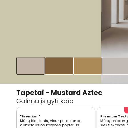
Tapetai - Mustard Aztec
Galima įsigyti kaip
"Premium"
Premium Text
Mūsų klasikinis, visur pritaikomas
Mūsų prabangi
aukščiausios kokybės popierius
šiek tiek tekst