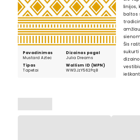
linijos
baltos 
tradici
amžiaus
sienoms
Šis raš
sukurti
Pavadinimas
Dizainas pagal
Mustard Aztec
Julia Dreams
dizain
Tipas
Wallism ID (MPN)
vestib
Tapetai
WW3JzY562Pq8
ieškant