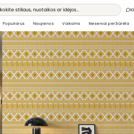
kokite stiliaus, nuotaikos ar idėjos...
K
Populiarus
Naujienos
Vaikams
Neseniai peržiūrėta