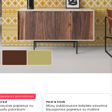
Populiarus pasirinkimas
ured
Peel & Stick
ausias popierius su
Mūsų aukščiausios kokybės savaime
ūruotu paviršiumi
klijuojamas popierius su matine