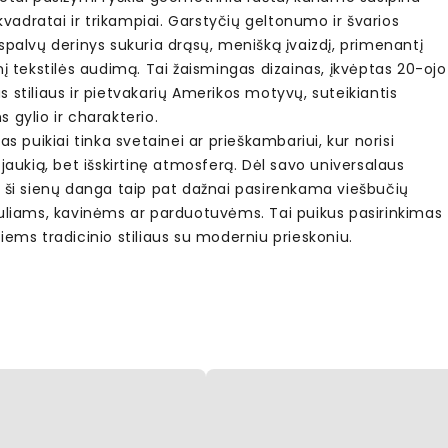
, kvadratai ir trikampiai. Garstyčių geltonumo ir švarios
spalvų derinys sukuria drąsų, menišką įvaizdį, primenantį
nį tekstilės audimą. Tai žaismingas dizainas, įkvėptas 20-ojo
 stiliaus ir pietvakarių Amerikos motyvų, suteikiantis
 gylio ir charakterio.
tas puikiai tinka svetainei ar prieškambariui, kur norisi
 jaukią, bet išskirtinę atmosferą. Dėl savo universalaus
o ši sienų danga taip pat dažnai pasirenkama viešbučių
iuliams, kavinėms ar parduotuvėms. Tai puikus pasirinkimas
iems tradicinio stiliaus su moderniu prieskoniu.