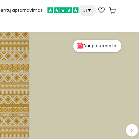
lientų aptarnavimas
LT
Daugiau kaip tai