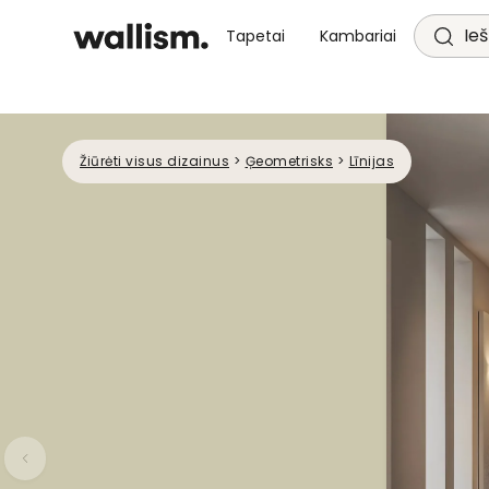
Ieš
Tapetai
Kambariai
Žiūrėti visus dizainus
>
Ģeometrisks
>
Līnijas