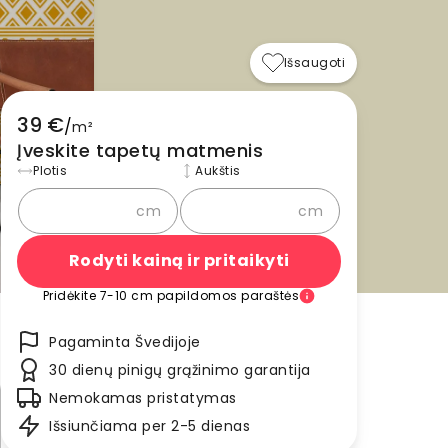
Išsaugoti
39 €
/
m²
Įveskite tapetų matmenis
Plotis
Aukštis
cm
cm
Rodyti kainą ir pritaikyti
Pridėkite 7-10 cm papildomos paraštės
Pagaminta Švedijoje
30 dienų pinigų grąžinimo garantija
Nemokamas pristatymas
Išsiunčiama per 2-5 dienas