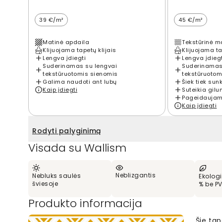
39 €/m²
45 €/m²
Matinė apdaila
Tekstūrinė m
Klijuojama tapetų klijais
Klijuojama ta
Lengva įdiegti
Lengva įdieg
Suderinamas su lengvai
Suderinamas
tekstūruotomis sienomis
tekstūruotom
Galima naudoti ant lubų
Šiek tiek sun
Kaip įdiegti
Suteikia gilu
Pageidaujama
Kaip įdiegti
Rodyti palyginimą
Visada su Wallism
Neblizgantis
Nebluks saulės
Ekologi
šviesoje
% be P
Produkto informacija
Šie tap