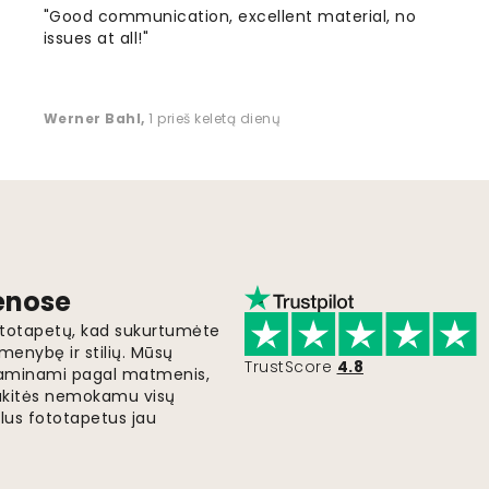
"Good communication, excellent material, no
issues at all!"
Werner Bahl
,
1 prieš keletą dienų
ienose
fototapetų, kad sukurtumėte
menybę ir stilių. Mūsų
TrustScore
4.8
i gaminami pagal matmenis,
gaukitės nemokamu visų
lus fototapetus jau