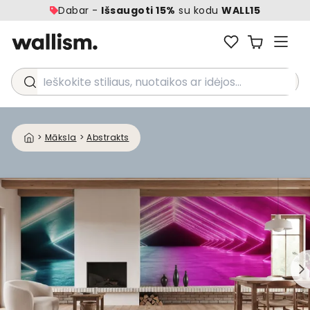
Dabar -
Išsaugoti 15%
su kodu
WALL15
Ieškokite stiliaus, nuotaikos ar idėjos...
>
Māksla
>
Abstrakts