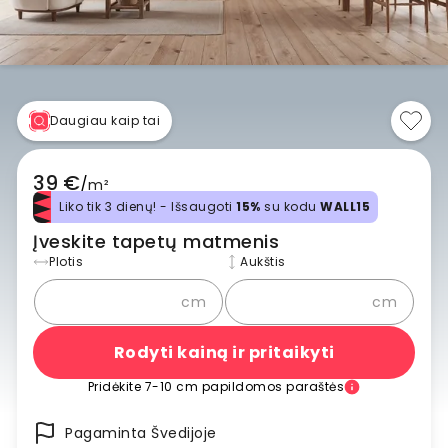
Daugiau kaip tai
39 €
/
m²
Liko tik 3 dienų! - Išsaugoti
15%
su kodu
WALL15
Įveskite tapetų matmenis
Plotis
Aukštis
cm
cm
Rodyti kainą ir pritaikyti
Pridėkite 7-10 cm papildomos paraštės
Pagaminta Švedijoje