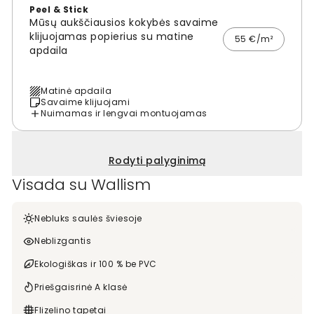
Peel & Stick
Mūsų aukščiausios kokybės savaime
klijuojamas popierius su matine
55 €/m²
apdaila
Matinė apdaila
Savaime klijuojami
Nuimamas ir lengvai montuojamas
Rodyti palyginimą
Visada su Wallism
Nebluks saulės šviesoje
Neblizgantis
Ekologiškas ir 100 % be PVC
Priešgaisrinė A klasė
Flizelino tapetai