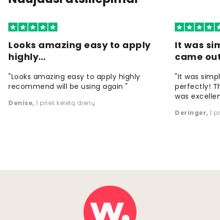
Looks amazing easy to apply
It was si
highly…
came ou
"Looks amazing easy to apply highly
"It was simp
recommend will be using again "
perfectly! T
was excellen
Denise
,
1 prieš keletą dienų
Deringer
,
1 p