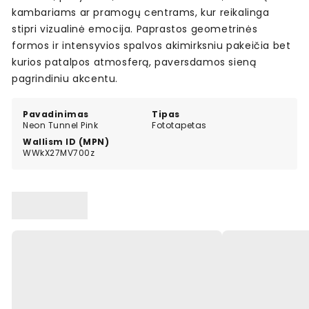
kambariams ar pramogų centrams, kur reikalinga
stipri vizualinė emocija. Paprastos geometrinės
formos ir intensyvios spalvos akimirksniu pakeičia bet
kurios patalpos atmosferą, paversdamos sieną
pagrindiniu akcentu.
Pavadinimas
Tipas
Neon Tunnel Pink
Fototapetas
Wallism ID (MPN)
WWkX27MV700z