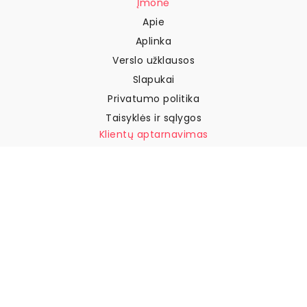
Įmonė
Apie
Aplinka
Verslo užklausos
Slapukai
Privatumo politika
Taisyklės ir sąlygos
Klientų aptarnavimas
Susisiekite su mumis
Grąžinimai ir kompensacijos
Pristatymas
Kaip išmatuoti sieną
Kaip pakabinti tapetus
Kaip įdiegti savaime
klijuojamus
DUK
Tapetų straipsniai