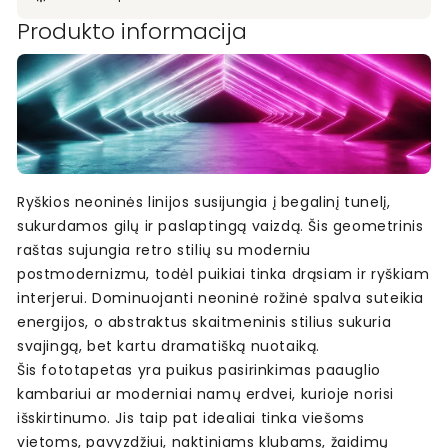
Produkto informacija
Ryškios neoninės linijos susijungia į begalinį tunelį,
sukurdamos gilų ir paslaptingą vaizdą. Šis geometrinis
raštas sujungia retro stilių su moderniu
postmodernizmu, todėl puikiai tinka drąsiam ir ryškiam
interjerui. Dominuojanti neoninė rožinė spalva suteikia
energijos, o abstraktus skaitmeninis stilius sukuria
svajingą, bet kartu dramatišką nuotaiką.
Šis fototapetas yra puikus pasirinkimas paauglio
kambariui ar moderniai namų erdvei, kurioje norisi
išskirtinumo. Jis taip pat idealiai tinka viešoms
vietoms, pavyzdžiui, naktiniams klubams, žaidimų