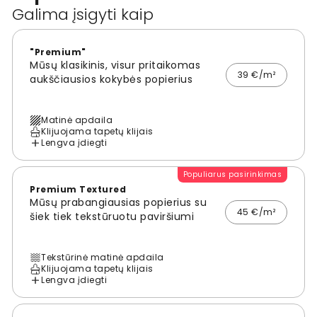
Galima įsigyti kaip
"Premium"
Mūsų klasikinis, visur pritaikomas
39 €/m²
aukščiausios kokybės popierius
Matinė apdaila
Klijuojama tapetų klijais
Lengva įdiegti
Populiarus pasirinkimas
Premium Textured
Mūsų prabangiausias popierius su
45 €/m²
šiek tiek tekstūruotu paviršiumi
Tekstūrinė matinė apdaila
Klijuojama tapetų klijais
Lengva įdiegti