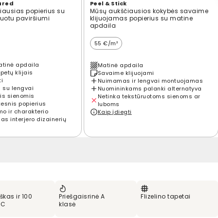
ured
Peel & Stick
ausias popierius su
Mūsų aukščiausios kokybės savaime
ūruotu paviršiumi
klijuojamas popierius su matine
apdaila
55 €/m²
atinė apdaila
Matinė apdaila
petų klijais
Savaime klijuojami
ti
Nuimamas ir lengvai montuojamas
 su lengvai
Nuomininkams palanki alternatyva
is sienomis
Netinka tekstūruotoms sienoms ar
kesnis popierius
luboms
mo ir charakterio
Kaip įdiegti
s interjero dizainerių
škas ir 100
Priešgaisrinė A
Flizelino tapetai
VC
klasė