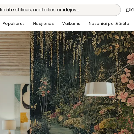
kokite stiliaus, nuotaikos ar idėjos...
K
Populiarus
Naujienos
Vaikams
Neseniai peržiūrėta