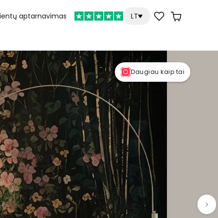
lientų aptarnavimas
LT
Daugiau kaip tai