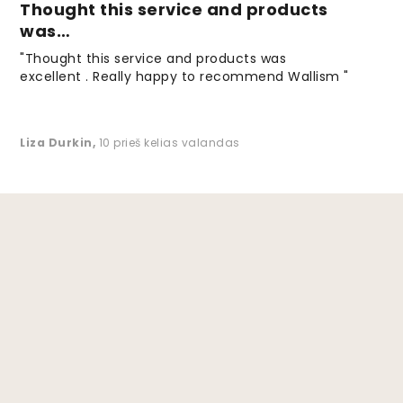
Thought this service and products
was…
"Thought this service and products was
excellent . Really happy to recommend Wallism "
Liza Durkin
,
10 prieš kelias valandas