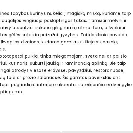
ejinės tapybos kūrinys nukelia į magišką mišką, kuriame tarp
 augalijos vingiuoja paslaptingas takas. Tamsiai mėlyni ir
navy atspalviai sukuria gilią, ramią atmosferą, o švelniai
os gėlės suteikia peizažui gyvybės. Tai klasikinio paveldo
s įkvėptas dizainas, kuriame gamta susilieja su pasakų
is.
ototapetai puikiai tinka miegamajam, svetainei ar poilsio
ui, kur norisi sukurti jaukią ir raminančią aplinką. Jie taip
lingai atrodys viešose erdvėse, pavyzdžiui, restoranuose,
ių fojė ar grožio salonuose. Šis gamtos paveikslas ant
taps pagrindiniu interjero akcentu, suteikiančiu erdvei gylio
laptingumo.