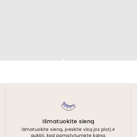
Išmatuokite sieną
Išmatuokite sieną, įveskite visą jos plotį ir
aukštį, kad pamatytumėte kainą.