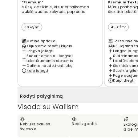
"Premium"
Premium Text
Mūsų klasikinis, visur pritaikomas
Mūsų prabangi
aukščiausios kokybės popierius
šiek tiek tekst
39 €/m²
45 €/m²
Matinė apdaila
Tekstūrinė m
Klijuojama tapetų klijais
Klijuojama ta
Lengva įdiegti
Lengva įdieg
Suderinamas su lengvai
Suderinamas
tekstūruotomis sienomis
tekstūruotom
Galima naudoti ant lubų
Šiek tiek sun
Kaip įdiegti
Suteikia gilu
Pageidaujama
Kaip įdiegti
Rodyti palyginimą
Visada su Wallism
Neblizgantis
Nebluks saulės
Ekologi
šviesoje
% be P