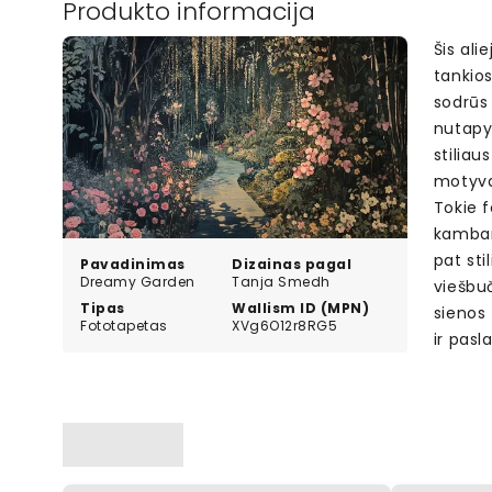
Produkto informacija
Šis ali
tankios
sodrūs 
nutapyt
stiliau
motyva
Tokie f
kambari
pat sti
Pavadinimas
Dizainas pagal
Dreamy Garden
Tanja Smedh
viešbuč
Tipas
Wallism ID (MPN)
sienos 
Fototapetas
XVg6O12r8RG5
ir pas