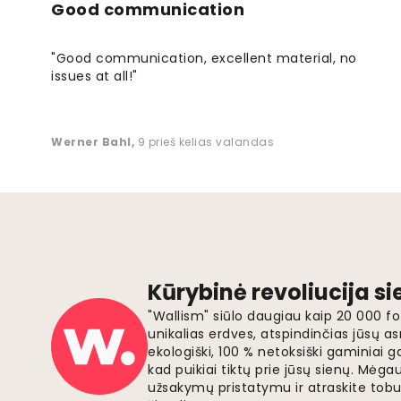
Good communication
"Good communication, excellent material, no
issues at all!"
Werner Bahl
,
9 prieš kelias valandas
Kūrybinė revoliucija s
"Wallism" siūlo daugiau kaip 20 000 
unikalias erdves, atspindinčias jūsų as
ekologiški, 100 % netoksiški gaminia
kad puikiai tiktų prie jūsų sienų. Mė
užsakymų pristatymu ir atraskite tobu