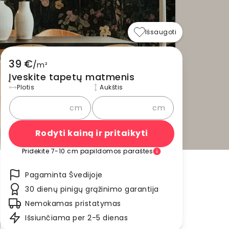
Išsaugoti
39 €
/
m²
Įveskite tapetų matmenis
Plotis
Aukštis
cm
cm
Rodyti kainą ir pritaikyti
Pridėkite 7-10 cm papildomos paraštės
Pagaminta Švedijoje
30 dienų pinigų grąžinimo garantija
Nemokamas pristatymas
Išsiunčiama per 2-5 dienas