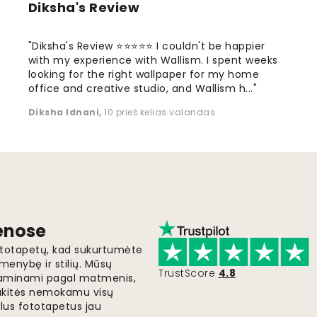
Diksha's Review
"Diksha's Review ⭐⭐⭐⭐⭐ I couldn't be happier
with my experience with Wallism. I spent weeks
looking for the right wallpaper for my home
office and creative studio, and Wallism h..."
Diksha Idnani
,
10 prieš kelias valandas
ienose
fototapetų, kad sukurtumėte
menybę ir stilių. Mūsų
TrustScore
4.8
i gaminami pagal matmenis,
gaukitės nemokamu visų
lus fototapetus jau