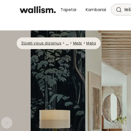
Ieš
Tapetai
Kambariai
Žiūrėti visus dizainus
>
...
>
Mežs
>
Meža