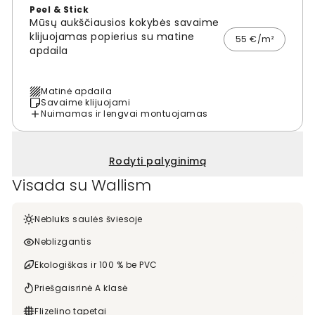
Peel & Stick
Mūsų aukščiausios kokybės savaime
klijuojamas popierius su matine
55 €/m²
apdaila
Matinė apdaila
Savaime klijuojami
Nuimamas ir lengvai montuojamas
Rodyti palyginimą
Visada su Wallism
Nebluks saulės šviesoje
Neblizgantis
Ekologiškas ir 100 % be PVC
Priešgaisrinė A klasė
Flizelino tapetai