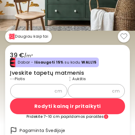
Daugiau kaip tai
39 €
/
m²
Dabar -
Išsaugoti 15%
su kodu
WALL15
Įveskite tapetų matmenis
Plotis
Aukštis
cm
cm
Rodyti kainą ir pritaikyti
Pridėkite 7-10 cm papildomos paraštės
Pagaminta Švedijoje