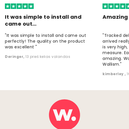
It was simple to install and
Amazing 
came out…
"It was simple to install and came out
"Tracked de
perfectly! The quality on the product
arrived reall
was excellent "
is very high
measure. Eas
Deringer
,
13 prieš kelias valandas
amazing. W
Wallism."
kimberley
,
1