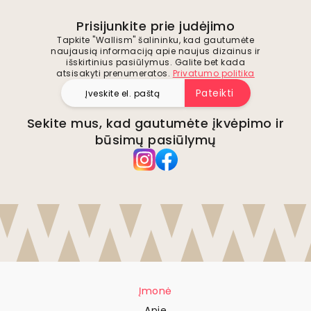
Prisijunkite prie judėjimo
Tapkite "Wallism" šalininku, kad gautumėte
naujausią informaciją apie naujus dizainus ir
išskirtinius pasiūlymus. Galite bet kada
atsisakyti prenumeratos.
Privatumo politika
Pateikti
Sekite mus, kad gautumėte įkvėpimo ir
būsimų pasiūlymų
Įmonė
Apie