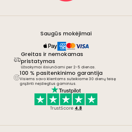
Saugūs mokėjimai
Greitas ir nemokamas
pristatymas
Užsakymai išsiunčiami per 2-5 dienas.
100 % pasitenkinimo garantija
Visiems savo klientams suteikiame 30 dienų teisę
grąžinti neįdiegtus gaminius.
TrustScore
4.8