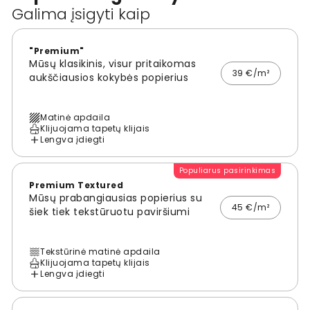
Galima įsigyti kaip
"Premium"
Mūsų klasikinis, visur pritaikomas
39 €/m²
aukščiausios kokybės popierius
Matinė apdaila
Klijuojama tapetų klijais
Lengva įdiegti
Populiarus pasirinkimas
Premium Textured
Mūsų prabangiausias popierius su
45 €/m²
šiek tiek tekstūruotu paviršiumi
Tekstūrinė matinė apdaila
Klijuojama tapetų klijais
Lengva įdiegti