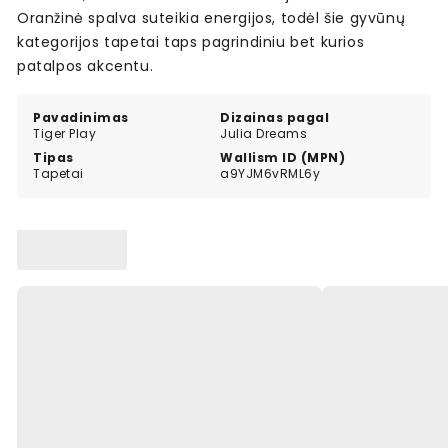
Oranžinė spalva suteikia energijos, todėl šie gyvūnų
kategorijos tapetai taps pagrindiniu bet kurios
patalpos akcentu.
Pavadinimas
Dizainas pagal
Tiger Play
Julia Dreams
Tipas
Wallism ID (MPN)
Tapetai
a9YJM6vRML6y