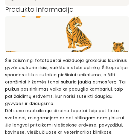
Produkto informacija
Šie žaismingi fototapetai vaizduoja grakščius laukinius
gyvūnus, kurie ilsisi, vaikšto ir stebi aplinką. Šilkografijos
spaudos stilius suteikia piešiniui unikalumo, o šilti
oranžiniai ir žemės tonai sukuria jaukią atmosferą. Tai
puikus pasirinkimas vaiko ar paauglio kambariui, taip
pat žaidimų erdvėms, kur norisi suteikti daugiau
gyvybės ir džiaugsmo.
Dėl savo nuotaikingo dizaino tapetai taip pat tinka
svetainei, miegamajam ar net stilingam namų biurui.
Jie lengvai pritaikomi viešosiose erdvėse, pavyzdžiui,
kavinėse, viešbučiuose ar veterinarijos klinikose.