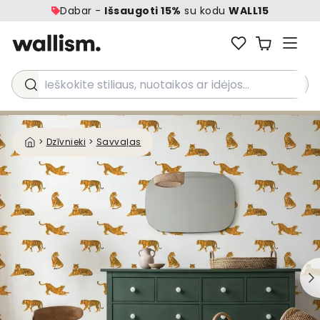
Dabar -
Išsaugoti 15%
su kodu
WALL15
Ieškokite stiliaus, nuotaikos ar idėjos...
>
Dzīvnieki
>
Savvaļas