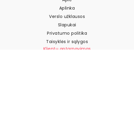
Aplinka
Verslo užklausos
Slapukai
Privatumo politika
Taisyklės ir sąlygos
Klientų aptarnavimas
Susisiekite su mumis
Grąžinimai ir kompensacijos
Pristatymas
Kaip išmatuoti sieną
Kaip pakabinti tapetus
Kaip įdiegti savaime
klijuojamus
DUK
Tapetų straipsniai