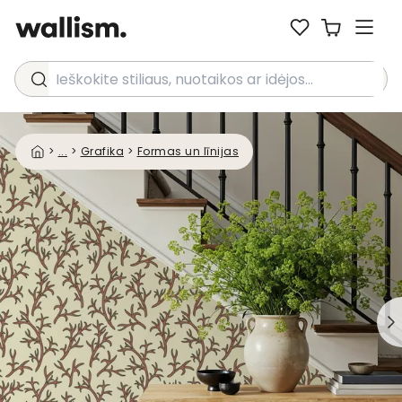
Ieškokite stiliaus, nuotaikos ar idėjos...
>
...
>
Grafika
>
Formas un līnijas