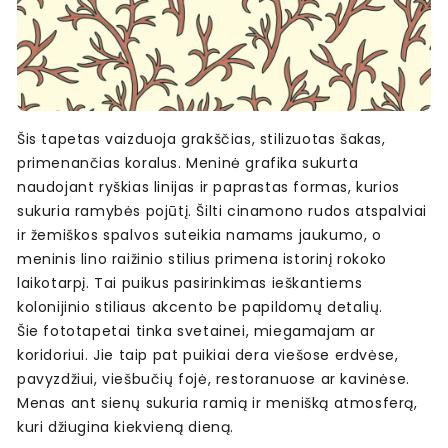
Šis tapetas vaizduoja grakščias, stilizuotas šakas,
primenančias koralus. Meninė grafika sukurta
naudojant ryškias linijas ir paprastas formas, kurios
sukuria ramybės pojūtį. Šilti cinamono rudos atspalviai
ir žemiškos spalvos suteikia namams jaukumo, o
meninis lino raižinio stilius primena istorinį rokoko
laikotarpį. Tai puikus pasirinkimas ieškantiems
kolonijinio stiliaus akcento be papildomų detalių.
Šie fototapetai tinka svetainei, miegamajam ar
koridoriui. Jie taip pat puikiai dera viešose erdvėse,
pavyzdžiui, viešbučių fojė, restoranuose ar kavinėse.
Menas ant sienų sukuria ramią ir menišką atmosferą,
kuri džiugina kiekvieną dieną.