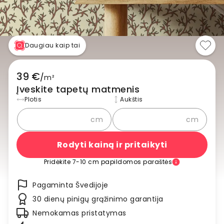
Daugiau kaip tai
39 €
/
m²
Įveskite tapetų matmenis
Plotis
Aukštis
cm
cm
Rodyti kainą ir pritaikyti
Pridėkite 7-10 cm papildomos paraštės
Pagaminta Švedijoje
30 dienų pinigų grąžinimo garantija
Nemokamas pristatymas