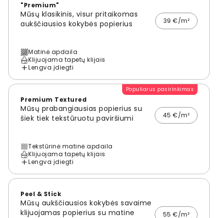
"Premium"
Mūsų klasikinis, visur pritaikomas
39 €/m²
aukščiausios kokybės popierius
Matinė apdaila
Klijuojama tapetų klijais
Lengva įdiegti
Populiarus pasirinkimas
Premium Textured
Mūsų prabangiausias popierius su
45 €/m²
šiek tiek tekstūruotu paviršiumi
Tekstūrinė matinė apdaila
Klijuojama tapetų klijais
Lengva įdiegti
Peel & Stick
Mūsų aukščiausios kokybės savaime
klijuojamas popierius su matine
55 €/m²