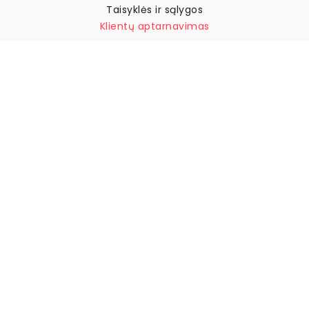
Taisyklės ir sąlygos
Klientų aptarnavimas
Susisiekite su mumis
Grąžinimai ir kompensacijos
Pristatymas
Kaip išmatuoti sieną
Kaip pakabinti tapetus
Kaip įdiegti savaime
klijuojamus
DUK
Tapetų straipsniai
Pasirinkite savo vietą
Slapukų nustatymų tvarkymas
© 2026 WALLISM, Rainbow bay AB. Visos teisės saugomos.
Stockholm, Sweden