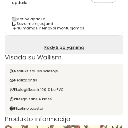
apdaila
Matinė apdaila
Savaime klijuojami
Nuimamas ir lengvai montuojamas
Rodyti palyginimą
Visada su Wallism
Nebluks saulės šviesoje
Neblizgantis
Ekologiškas ir 100 % be PVC
Priešgaisrinė A klasė
Flizelino tapetai
Produkto informacija