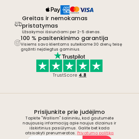
Greitas ir nemokamas
pristatymas
Užsakymai išsiunčiami per 2-5 dienas.
100 % pasitenkinimo garantija
Visiems savo klientams suteikiame 30 dienų teisę
grąžinti neįdiegtus gaminius.
TrustScore
4.8
Prisijunkite prie judėjimo
Tapkite "Wallism" šalininku, kad gautumėte
naujausią informaciją apie naujus dizainus ir
išskirtinius pasiūlymus. Galite bet kada
atsisakyti prenumeratos.
Privatumo politika