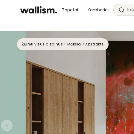
Ieš
Tapetai
Kambariai
Žiūrėti visus dizainus
>
Māksla
>
Abstrakts