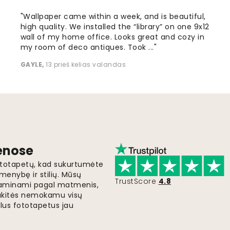
"Wallpaper came within a week, and is beautiful,
high quality. We installed the “library” on one 9x12
wall of my home office. Looks great and cozy in
my room of deco antiques. Took ..."
GAYLE
,
13 prieš kelias valandas
ienose
fototapetų, kad sukurtumėte
menybę ir stilių. Mūsų
TrustScore
4.8
i gaminami pagal matmenis,
gaukitės nemokamu visų
lus fototapetus jau