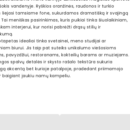
šokis vandenyje. Ryškios oranžinės, raudonos ir turkio
s liejasi tamsiame fone, sukurdamos dramatišką ir svajingą
 Tai meniškas pasirinkimas, kuris puikiai tinka šiuolaikiniam,
škam interjerui, kur norisi pabrėžti drąsų stilių ir
škumą.
otapetas idealiai tinka svetainei, meno studijai ar
iam biurui. Jis taip pat suteiks unikalumo viešosioms
s, pavyzdžiui, restoranams, kokteilių barams ar muziejams.
gos spalvų detalės ir skysto rašalo tekstūra sukuria
ngą akcentą bet kurioje patalpoje, pradedant priimamojo
ir baigiant jaukiu namų kampeliu.