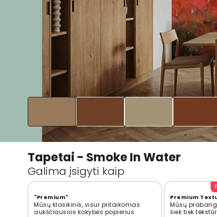
Tapetai - Smoke In Water
Galima įsigyti kaip
"Premium"
Premium Text
Mūsų klasikinis, visur pritaikomas
Mūsų prabangi
aukščiausios kokybės popierius
šiek tiek tekst