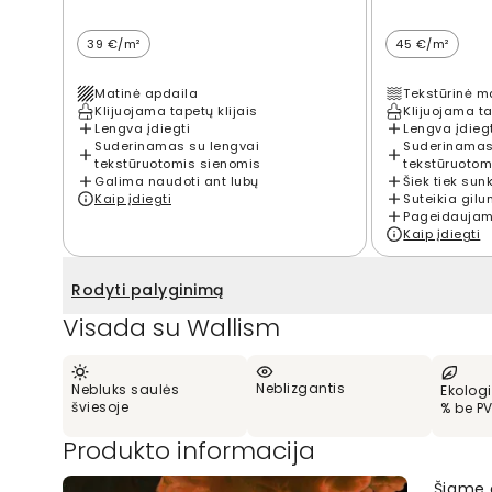
39 €/m²
45 €/m²
Matinė apdaila
Tekstūrinė m
Klijuojama tapetų klijais
Klijuojama ta
Lengva įdiegti
Lengva įdieg
Suderinamas su lengvai
Suderinamas
tekstūruotomis sienomis
tekstūruotom
Galima naudoti ant lubų
Šiek tiek sun
Kaip įdiegti
Suteikia gilu
Pageidaujama
Kaip įdiegti
Rodyti palyginimą
Visada su Wallism
Neblizgantis
Nebluks saulės
Ekologi
šviesoje
% be P
Produkto informacija
Šiame 