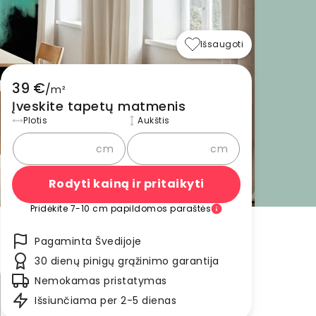
Išsaugoti
39 €
/
m²
Įveskite tapetų matmenis
Plotis
Aukštis
cm
cm
Rodyti kainą ir pritaikyti
Pridėkite 7-10 cm papildomos paraštės
Pagaminta Švedijoje
30 dienų pinigų grąžinimo garantija
Nemokamas pristatymas
Išsiunčiama per 2-5 dienas