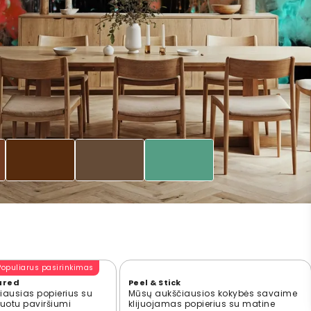
Populiarus pasirinkimas
ured
Peel & Stick
ausias popierius su
Mūsų aukščiausios kokybės savaime
ūruotu paviršiumi
klijuojamas popierius su matine