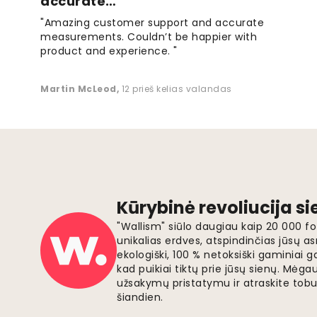
accurate…
"Amazing customer support and accurate
measurements. Couldn’t be happier with
product and experience. "
Martin McLeod
,
12 prieš kelias valandas
Kūrybinė revoliucija s
"Wallism" siūlo daugiau kaip 20 000 
unikalias erdves, atspindinčias jūsų as
ekologiški, 100 % netoksiški gaminia
kad puikiai tiktų prie jūsų sienų. Mė
užsakymų pristatymu ir atraskite tobu
šiandien.