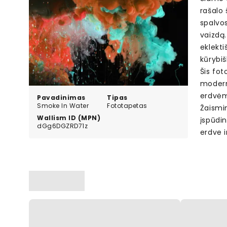
rašalo 
spalvo
vaizdą.
eklekti
kūrybi
Šis fot
modern
erdvėm
Pavadinimas
Tipas
Smoke In Water
Fototapetas
Žaismin
Wallism ID (MPN)
įspūdi
dGg6DGZRD71z
erdve 