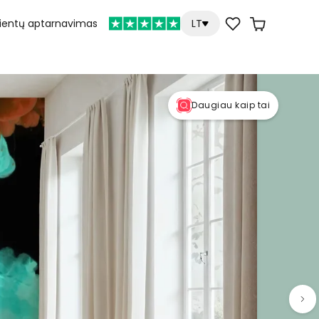
lientų aptarnavimas
LT
Daugiau kaip tai