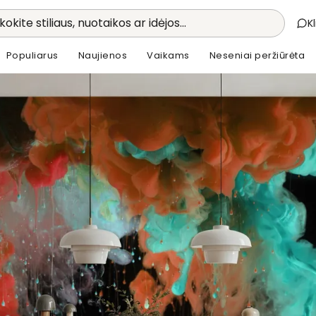
kokite stiliaus, nuotaikos ar idėjos...
K
Populiarus
Naujienos
Vaikams
Neseniai peržiūrėta