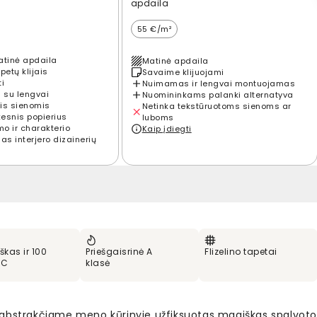
apdaila
55 €/m²
atinė apdaila
Matinė apdaila
petų klijais
Savaime klijuojami
ti
Nuimamas ir lengvai montuojamas
 su lengvai
Nuomininkams palanki alternatyva
is sienomis
Netinka tekstūruotoms sienoms ar
kesnis popierius
luboms
mo ir charakterio
Kaip įdiegti
s interjero dizainerių
škas ir 100
Priešgaisrinė A
Flizelino tapetai
VC
klasė
abstrakčiame meno kūrinyje užfiksuotas magiškas spalvot