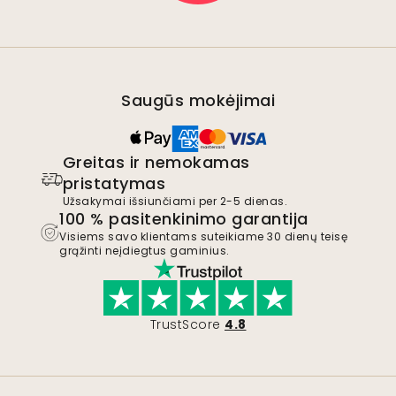
Saugūs mokėjimai
Greitas ir nemokamas
pristatymas
Užsakymai išsiunčiami per 2-5 dienas.
100 % pasitenkinimo garantija
Visiems savo klientams suteikiame 30 dienų teisę
grąžinti neįdiegtus gaminius.
TrustScore
4.8