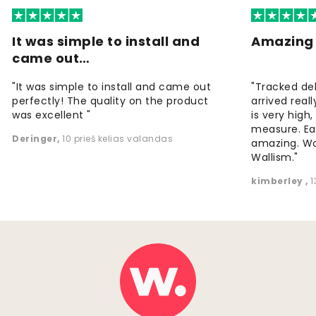
It was simple to install and
Amazing 
came out…
"It was simple to install and came out
"Tracked de
perfectly! The quality on the product
arrived reall
was excellent "
is very high
measure. Eas
Deringer
,
10 prieš kelias valandas
amazing. W
Wallism."
kimberley
,
1