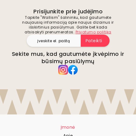
Prisijunkite prie judėjimo
Tapkite "Wallism" šalininku, kad gautumėte
naujausią informaciją apie naujus dizainus ir
išskirtinius pasiūlymus. Galite bet kada
atsisakyti prenumeratos.
Privatumo politika
Pateikti
Sekite mus, kad gautumėte įkvėpimo ir
būsimų pasiūlymų
Įmonė
Apie