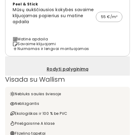
Peel & Stick
Mūsų aukščiausios kokybės savaime
klijuojamas popierius su matine
55 €/m²
apdaila
Matinė apdaila
Savaime klijuojami
Nuimamas ir lengvai montuojamas
Rodyti palyginimą
Visada su Wallism
Nebluks saulės šviesoje
Neblizgantis
Ekologiškas ir 100 % be PVC
Priešgaisrinė A klasė
Flizelino tapetai