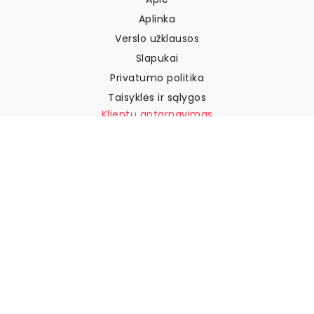
Aplinka
Verslo užklausos
Slapukai
Privatumo politika
Taisyklės ir sąlygos
Klientų aptarnavimas
Susisiekite su mumis
Grąžinimai ir kompensacijos
Pristatymas
Kaip išmatuoti sieną
Kaip pakabinti tapetus
Kaip įdiegti savaime
klijuojamus
DUK
Tapetų straipsniai