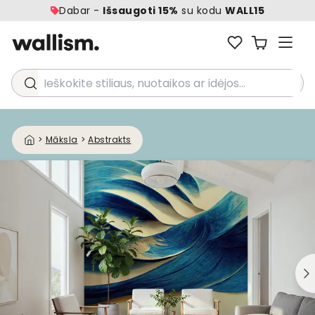
Dabar -
Išsaugoti 15%
su kodu
WALL15
Ieškokite stiliaus, nuotaikos ar idėjos...
>
Māksla
>
Abstrakts