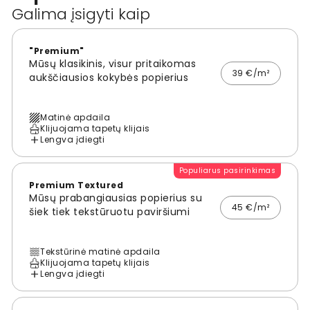
Galima įsigyti kaip
"Premium"
Mūsų klasikinis, visur pritaikomas
39 €/m²
aukščiausios kokybės popierius
Matinė apdaila
Klijuojama tapetų klijais
Lengva įdiegti
Populiarus pasirinkimas
Premium Textured
Mūsų prabangiausias popierius su
45 €/m²
šiek tiek tekstūruotu paviršiumi
Tekstūrinė matinė apdaila
Klijuojama tapetų klijais
Lengva įdiegti