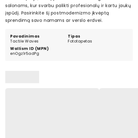
salonams, kur svarbu palikti profesionalų ir kartu jaukų
įspūdį. Pasirinkite šį postmodernizmo įkvėptą
sprendimą savo namams ar verslo erdvei.
Pavadinimas
Tipas
Tactile Waves
Fototapetas
Wallism ID (MPN)
enOgz1r5adPg