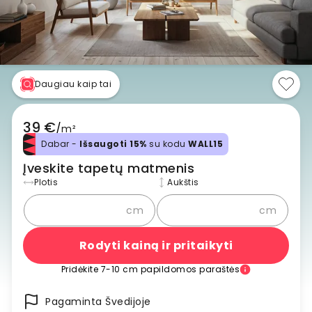
Daugiau kaip tai
39 €
/
m²
Dabar -
Išsaugoti 15%
su kodu
WALL15
Įveskite tapetų matmenis
Plotis
Aukštis
cm
cm
Rodyti kainą ir pritaikyti
Pridėkite 7-10 cm papildomos paraštės
Pagaminta Švedijoje