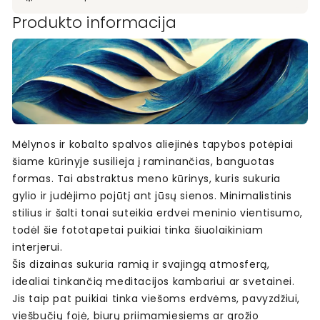
Produkto informacija
Mėlynos ir kobalto spalvos aliejinės tapybos potėpiai
šiame kūrinyje susilieja į raminančias, banguotas
formas. Tai abstraktus meno kūrinys, kuris sukuria
gylio ir judėjimo pojūtį ant jūsų sienos. Minimalistinis
stilius ir šalti tonai suteikia erdvei meninio vientisumo,
todėl šie fototapetai puikiai tinka šiuolaikiniam
interjerui.
Šis dizainas sukuria ramią ir svajingą atmosferą,
idealiai tinkančią meditacijos kambariui ar svetainei.
Jis taip pat puikiai tinka viešoms erdvėms, pavyzdžiui,
viešbučių fojė, biurų priimamiesiems ar grožio