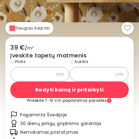
Daugiau kaip tai
39 €
/
m²
Įveskite tapetų matmenis
Plotis
Aukštis
cm
cm
Rodyti kainą ir pritaikyti
Pridėkite 7-10 cm papildomos paraštės
Pagaminta Švedijoje
30 dienų pinigų grąžinimo garantija
Nemokamas pristatymas