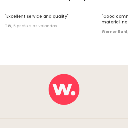
"Excellent service and quality"
"Good commu
material, no 
TW
,
5 prieš kelias valandas
Werner Bahl