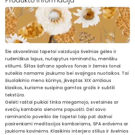
Produkto informacija
Šie akvareliniai tapetai vaizduoja švelnias gėles ir
rudeniškus lapus, nutapytus raminančiu, menišku
stiliumi. Šiltas šafrano spalvos fonas ir žemės tonai
suteikia namams jaukumo bei svajingos nuotaikos. Tai
šiuolaikinio meno kūrinys, įkvėptas XIX amžiaus
klasikos, kuriame susipina gamtos grožis ir subtili
tekstūra.
Gėlėti raštai puikiai tinka miegamojo, svetainės ar
svečių kambario sienoms papuošti. Dėl savo
raminančio poveikio šie tapetai taip pat dažnai
pasirenkami meditacijos kambariams, SPA erdvėms ar
jaukioms kavinėms. Klasikinis interjero stilius ir švelnios