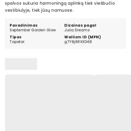
spalvos sukuria harmoningą aplinką tiek viešbučio
vestibiulyje, tiek jūsų namuose.
Pavadinimas
Dizainas pagal
September Golden Glow
Julia Dreams
Tipas
Wallism ID (MPN)
Tapetai
g7Y8j6RXXD4B