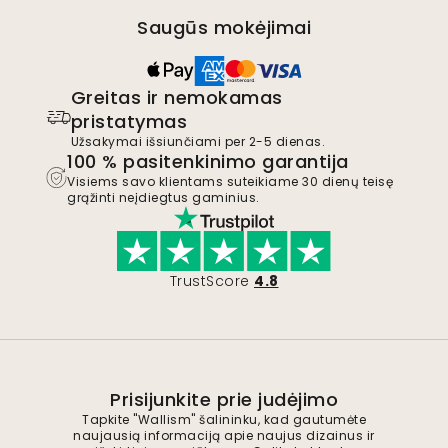
Saugūs mokėjimai
Greitas ir nemokamas
pristatymas
Užsakymai išsiunčiami per 2-5 dienas.
100 % pasitenkinimo garantija
Visiems savo klientams suteikiame 30 dienų teisę
grąžinti neįdiegtus gaminius.
TrustScore
4.8
Prisijunkite prie judėjimo
Tapkite "Wallism" šalininku, kad gautumėte
naujausią informaciją apie naujus dizainus ir