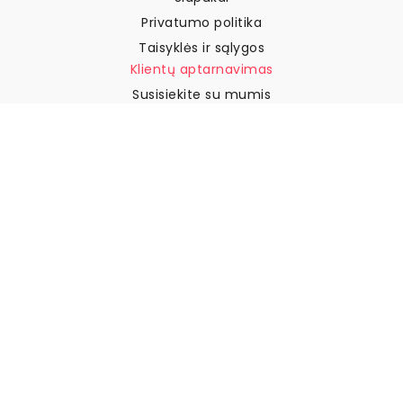
Privatumo politika
Taisyklės ir sąlygos
Klientų aptarnavimas
Susisiekite su mumis
Grąžinimai ir kompensacijos
Pristatymas
Kaip išmatuoti sieną
Kaip pakabinti tapetus
Kaip įdiegti savaime
klijuojamus
DUK
Tapetų straipsniai
Pasirinkite savo vietą
Slapukų nustatymų tvarkymas