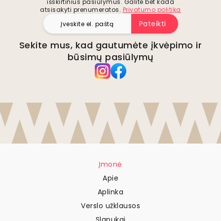
išskirtinius pasiūlymus. Galite bet kada
atsisakyti prenumeratos.
Privatumo politika
Pateikti
Sekite mus, kad gautumėte įkvėpimo ir
būsimų pasiūlymų
Įmonė
Apie
Aplinka
Verslo užklausos
Slapukai