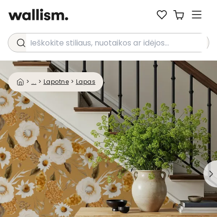
Ieškokite stiliaus, nuotaikos ar idėjos...
>
...
>
Lapotne
>
Lapas