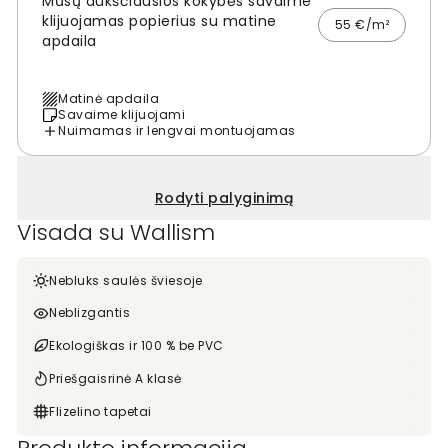
Mūsų aukščiausios kokybės savaime
klijuojamas popierius su matine
55 €/m²
apdaila
Matinė apdaila
Savaime klijuojami
Nuimamas ir lengvai montuojamas
Rodyti palyginimą
Visada su Wallism
Nebluks saulės šviesoje
Neblizgantis
Ekologiškas ir 100 % be PVC
Priešgaisrinė A klasė
Flizelino tapetai