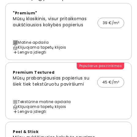
"Premium"
Mūsų klasikinis, visur pritaikomas
39 €/m²
aukščiausios kokybės popierius
Matinė apdaila
Klijuojama tapetų klijais
Lengva įdiegti
Populiarus pasirinkimas
Premium Textured
Mūsų prabangiausias popierius su
45 €/m²
šiek tiek tekstūruotu paviršiumi
Tekstūrinė matinė apdaila
Klijuojama tapetų klijais
Lengva įdiegti
Peel & Stick